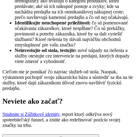
demografie): ako uvažujú o kategórií produktov, ktorú
predávate; aké sú ich nákupné postoje a zvyky; kde sa
nachádza predajňa na ich omnikanálovej nákupnej ceste;
prečo navštevujú kamennú predajňu a čo od nej očakávajú.
Identifikujte neuchopené príležitosti:
čo sú pomenované
očakávania zákazníkov, ktoré nespĺňate? Čo sú prekážky,
povinnosti a potreby zákazníka, ktoré by sa dali vyriešiť
službami? Ktoré riešenia by dávali najväčšiu obchodnú
zmysluplnosť pre vašu značku?
Neinvestujte od stola, testujte:
nové nápady na riešenia a
služby otestujte cez intervencie na predajni, ktorých dopady
viete zmerať a vyhodnotiť.
Cieľom nie je ponúkať čo najviac služieb od stola. Naopak,
výskumom pochopiť svoju zákaznícku bázu a sústrediť sa iba na tie
služby, ktoré dajú zákazníkom dôvod znovu navštíviť fyzickú
predajňu.
Neviete ako začať?
Stiahnite si Zážitkové identity
, report ktorý odkrýva nový
spotrebiteľský funnel, a zistite ako redefinovať pozíciu svojej
značky na trhu.