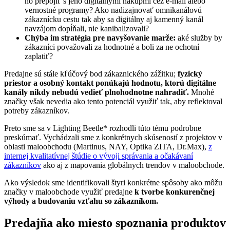
ho prepojiť s jeho digitálnymi nákupmi cez e-mail alebo
vernostné programy? Ako nadizajnovať omnikanálovú
zákaznícku cestu tak aby sa digitálny aj kamenný kanál
navzájom dopĺňali, nie kanibalizovali?
Chýba im stratégia pre navyšovanie marže:
aké služby by
zákazníci považovali za hodnotné a boli za ne ochotní
zaplatiť?
Predajne sú stále kľúčový bod zákaznického zážitku;
fyzický
priestor a osobný kontakt ponúkajú hodnotu, ktorú digitálne
kanály nikdy nebudú vedieť plnohodnotne nahradiť.
Mnohé
značky však nevedia ako tento potenciál využiť tak, aby reflektoval
potreby zákazníkov.
Preto sme sa v Lighting Beetle* rozhodli túto tému podrobne
preskúmať. Vychádzali sme z konkrétnych skúseností z projektov v
oblasti maloobchodu (Martinus, NAY, Optika ZITA, Dr.Max),
z
internej kvalitatívnej štúdie o vývoji správania a očakávaní
zákazníkov
ako aj z mapovania globálnych trendov v maloobchode.
Ako výsledok sme identifikovali štyri konkrétne spôsoby ako môžu
značky v maloobchode využiť predajne
k tvorbe konkurenčnej
výhody a budovaniu vzťahu so zákazníkom.
Predajňa ako miesto spoznania produktov