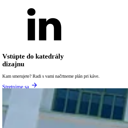
Vstúpte do katedrály
dizajnu
Kam smerujete? Radi s vami načrtneme plán pri káve.
Stretnime sa