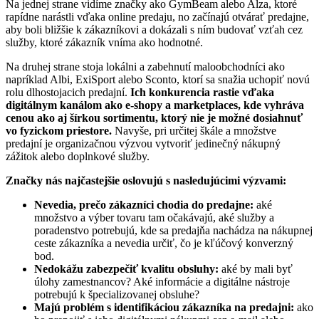
Na jednej strane vidíme značky ako GymBeam alebo Alza, ktoré
rapídne narástli vďaka online predaju, no začínajú otvárať predajne,
aby boli bližšie k zákazníkovi a dokázali s ním budovať vzťah cez
služby, ktoré zákazník vníma ako hodnotné.
Na druhej strane stoja lokálni a zabehnutí maloobchodníci ako
napríklad Albi, ExiSport alebo Sconto, ktorí sa snažia uchopiť novú
rolu dlhostojacich predajní.
Ich konkurencia rastie vďaka
digitálnym kanálom ako e-shopy a marketplaces, kde vyhráva
cenou ako aj šírkou sortimentu, ktorý nie je možné dosiahnuť
vo fyzickom priestore.
Navyše, pri určitej škále a množstve
predajní je organizačnou výzvou vytvoriť jedinečný nákupný
zážitok alebo doplnkové služby.
Značky nás najčastejšie oslovujú s nasledujúcimi výzvami:
Nevedia, prečo zákazníci chodia do predajne:
aké
množstvo a výber tovaru tam očakávajú, aké služby a
poradenstvo potrebujú, kde sa predajňa nachádza na nákupnej
ceste zákazníka a nevedia určiť, čo je kľúčový konverzný
bod.
Nedokážu zabezpečiť kvalitu obsluhy:
aké by mali byť
úlohy zamestnancov? Aké informácie a digitálne nástroje
potrebujú k špecializovanej obsluhe?
Majú problém s identifikáciou zákazníka na predajni:
ako