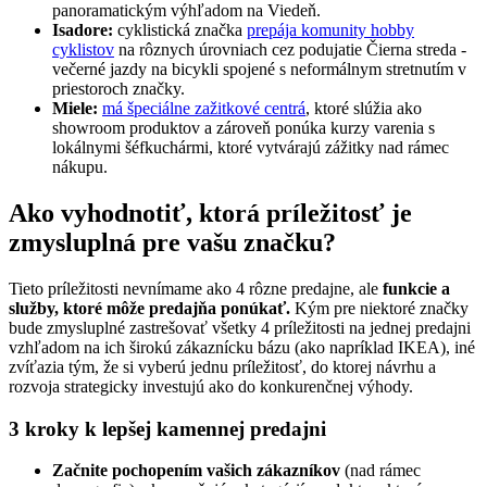
panoramatickým výhľadom na Viedeň.
Isadore:
cyklistická značka
prepája komunity hobby
cyklistov
na rôznych úrovniach cez podujatie Čierna streda -
večerné jazdy na bicykli spojené s neformálnym stretnutím v
priestoroch značky.
Miele:
má špeciálne zažitkové centrá
, ktoré slúžia ako
showroom produktov a zároveň ponúka kurzy varenia s
lokálnymi šéfkuchármi, ktoré vytvárajú zážitky nad rámec
nákupu.
Ako vyhodnotiť, ktorá príležitosť je
zmysluplná pre vašu značku?
Tieto príležitosti nevnímame ako 4 rôzne predajne, ale
funkcie a
služby, ktoré môže predajňa ponúkať.
Kým pre niektoré značky
bude zmysluplné zastrešovať všetky 4 príležitosti na jednej predajni
vzhľadom na ich širokú zákaznícku bázu (ako napríklad IKEA), iné
zvíťazia tým, že si vyberú jednu príležitosť, do ktorej návrhu a
rozvoja strategicky investujú ako do konkurenčnej výhody.
3 kroky k lepšej kamennej predajni
Začnite pochopením vašich zákazníkov
(nad rámec