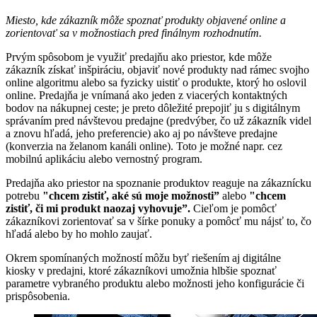
Miesto, kde zákazník môže spoznať produkty objavené online a
zorientovať sa v možnostiach pred finálnym rozhodnutím.
Prvým spôsobom je využiť predajňu ako priestor, kde môže
zákazník získať inšpiráciu, objaviť nové produkty nad rámec svojho
online algoritmu alebo sa fyzicky uistiť o produkte, ktorý ho oslovil
online. Predajňa je vnímaná ako jeden z viacerých kontaktných
bodov na nákupnej ceste; je preto dôležité prepojiť ju s digitálnym
správaním pred návštevou predajne (predvýber, čo už zákazník videl
a znovu hľadá, jeho preferencie) ako aj po návšteve predajne
(konverzia na želanom kanáli online). Toto je možné napr. cez
mobilnú aplikáciu alebo vernostný program.
Predajňa ako priestor na spoznanie produktov reaguje na zákaznícku
potrebu
"chcem zistiť, aké sú moje možnosti”
alebo
"chcem
zistiť, či mi produkt naozaj vyhovuje”.
Cieľom je pomôcť
zákazníkovi zorientovať sa v šírke ponuky a pomôcť mu nájsť to, čo
hľadá alebo by ho mohlo zaujať.
Okrem spomínaných možností môžu byť riešením aj digitálne
kiosky v predajni, ktoré zákazníkovi umožnia hlbšie spoznať
parametre vybraného produktu alebo možnosti jeho konfigurácie či
prispôsobenia.