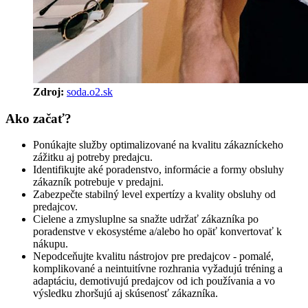
Zdroj: 
soda.o2.sk
Ako začať?
Ponúkajte služby optimalizované na kvalitu zákazníckeho
zážitku aj potreby predajcu.
Identifikujte aké poradenstvo, informácie a formy obsluhy
zákazník potrebuje v predajni.
Zabezpečte stabilný level expertízy a kvality obsluhy od
predajcov.
Cielene a zmysluplne sa snažte udržať zákazníka po
poradenstve v ekosystéme a/alebo ho opäť konvertovať k
nákupu.
Nepodceňujte kvalitu nástrojov pre predajcov - pomalé,
komplikované a neintuitívne rozhrania vyžadujú tréning a
adaptáciu, demotivujú predajcov od ich používania a vo
výsledku zhoršujú aj skúsenosť zákazníka.