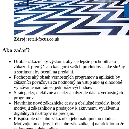
Zdroj: 
retail-focus.co.uk
Ako začať?
Urobte zákaznícky výskum, aby ste lepšie pochopili ako
zákazník premýšľa o kategórií vašich produktov a aké služby
a sortiment by ocenil na predajni.
Pochopte aký obsah vernostných programov a aplikácií by
zákazníci považovali za hodnotný na vstup ako aj dlhodobé
využívanie nad rámec jednorázových zliav.
Strategicky, efektívne a eticky analyzujte dáta z vernostných
programov.
Navrhnite nové zákaznícke cesty a obslužné modely, ktoré
motivujú zákazníkov a predajcov k aktívnemu využívaniu
digitálnych nástrojov na predajni.
Prispôsobte obsluhu zákazníka jeho nákupnému módu.
Motivujte predajcov k obsluhe zákazníka, aj napriek tomu že
sa konverzia deje online.