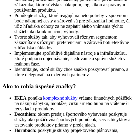
zákazníka, ktoré súvisia s nákupom, logistikou a správnym
používaním produktu.
Ponúkajte služby, ktoré reagujú na tieto potreby v správnom
bode nákupnej cesty a zároveň sú pre zákazníka hodnotné, či
už z hľadiska ochoty za ne zaplatiť alebo vnímania týchto
služieb ako konkurenčnej výhody.
Tvorte služby tak, aby vyhovovali rôznym segmentom
zákazníkov s rôznymi preferenciami a zároveň boli efektívne
z hľadiska nákladov.
Implementujte spoľahlivé digitálne nástroje a infraštruktúru,
ktoré podporia objednávanie, sledovanie a správu služieb v
reálnom čase.
Identifikujte, ktoré služby chce značka poskytovať priamo, a
ktoré delegovať na externých partnerov.
Ako to robia úspešné značky?
IKEA
ponúka
komplexné služby
vrátane finančných pôžičiek
na nákup nábytku, montáže, cirkulárneho hubu na vrátenie či
recykláciu produktov.
Decathlon:
okrem predaja športového vybavenia poskytuje
služby ako požičovňa športových pomôcok, servis bicyklov a
testovanie produktov priamo v predajniach.
Hornbach:
poskytuje služby projektového plánovania,