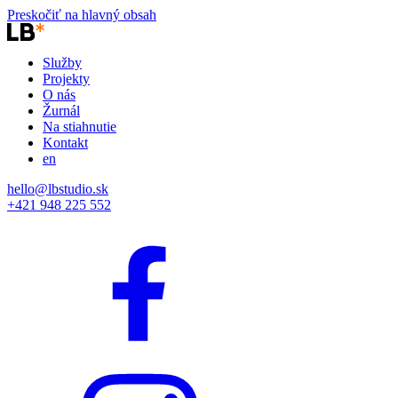
Preskočiť na hlavný obsah
Služby
Projekty
O nás
Žurnál
Na stiahnutie
Kontakt
en
hello@lbstudio.sk
+421 948 225 552