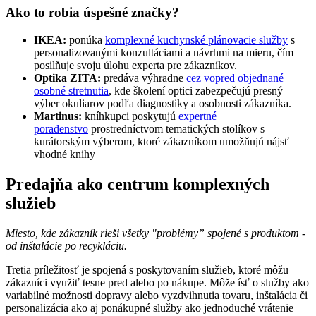
Ako to robia úspešné značky?
IKEA:
ponúka
komplexné kuchynské plánovacie služby
s
personalizovanými konzultáciami a návrhmi na mieru, čím
posilňuje svoju úlohu experta pre zákazníkov.
Optika ZITA:
predáva výhradne
cez vopred objednané
osobné stretnutia
, kde školení optici zabezpečujú presný
výber okuliarov podľa diagnostiky a osobnosti zákazníka.
Martinus:
kníhkupci poskytujú
expertné
poradenstvo
prostredníctvom tematických stolíkov s
kurátorským výberom, ktoré zákazníkom umožňujú nájsť
vhodné knihy
Predajňa ako centrum komplexných
služieb
Miesto, kde zákazník rieši všetky "problémy” spojené s produktom -
od inštalácie po recykláciu.
Tretia príležitosť je spojená s poskytovaním služieb, ktoré môžu
zákazníci využiť tesne pred alebo po nákupe. Môže ísť o služby ako
variabilné možnosti dopravy alebo vyzdvihnutia tovaru, inštalácia či
personalizácia ako aj ponákupné služby ako jednoduché vrátenie