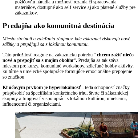
požičovňu náradia a možnosť rezania či spracovania
materiálov, dostupné ako self-service aj ako platené služby pre
zákazníkov.
Predajňa ako komunitná destinácia
Miesto stretnutí a zdieľania záujmov, kde zákazníci získavajú nové
zážitky a prepájajú sa s lokálnou komunitou.
Táto príležitosť reaguje na zákaznícku potrebu
"chcem zažiť niečo
nové a prepojiť sa s mojím okolím“.
Predajňa sa tak stáva
miestom pre kurzy, komunitné workshopy, zdieľané hobby aktivity,
kultúrne a umelecké spolupráce formujúce emocionálne prepojenie
so značkou.
Kľúčovým prvkom je hyperlokálnosť
- teda schopnosť značky
prispôsobiť sa špecifikám konkrétneho trhu, štvrte či zákazníckej
skupiny a fungovať v spolupráci s lokálnou kultúrou, umelcami,
influencermi či organizáciami.