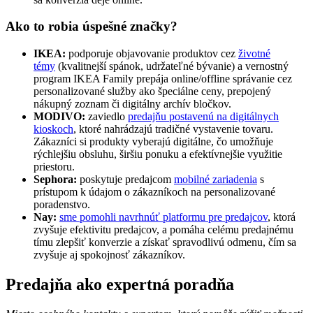
Ako to robia úspešné značky?
IKEA:
podporuje objavovanie produktov cez
životné
témy
(kvalitnejší spánok, udržateľné bývanie) a vernostný
program IKEA Family prepája online/offline správanie cez
personalizované služby ako špeciálne ceny, prepojený
nákupný zoznam či digitálny archív bločkov.
MODIVO:
zaviedlo
predajňu postavenú na digitálnych
kioskoch
, ktoré nahrádzajú tradičné vystavenie tovaru.
Zákazníci si produkty vyberajú digitálne, čo umožňuje
rýchlejšiu obsluhu, širšiu ponuku a efektívnejšie využitie
priestoru.
Sephora:
poskytuje predajcom
mobilné zariadenia
s
prístupom k údajom o zákazníkoch na personalizované
poradenstvo.
Nay:
sme pomohli navrhnúť platformu pre predajcov
, ktorá
zvyšuje efektivitu predajcov, a pomáha celému predajnému
tímu zlepšiť konverzie a získať spravodlivú odmenu, čím sa
zvyšuje aj spokojnosť zákazníkov.
Predajňa ako expertná poradňa