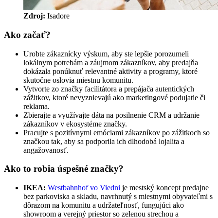
Zdroj: 
Isadore
Ako začať?
Urobte zákaznícky výskum, aby ste lepšie porozumeli
lokálnym potrebám a záujmom zákazníkov, aby predajňa
dokázala ponúknuť relevantné aktivity a programy, ktoré
skutočne oslovia miestnu komunitu.
Vytvorte zo značky facilitátora a prepájača autentických
zážitkov, ktoré nevyznievajú ako marketingové podujatie či
reklama.
Zbierajte a využívajte dáta na posilnenie CRM a udržanie
zákazníkov v ekosystéme značky.
Pracujte s pozitívnymi emóciami zákazníkov po zážitkoch so
značkou tak, aby sa podporila ich dlhodobá lojalita a
angažovanosť.
Ako to robia úspešné značky?
IKEA:
Westbahnhof vo Viedni
je mestský koncept predajne
bez parkoviska a skladu, navrhnutý s miestnymi obyvateľmi s
dôrazom na komunitu a udržateľnosť, fungujúci ako
showroom a verejný priestor so zelenou strechou a