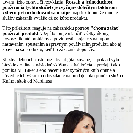
tovaru, jeho oprava či recyklácia.
Rozsah a jednoduchosť
používania týchto služieb je zvyčajne dôležitým faktorom
výberu pri rozhodovaní sa o kúpe
, napriek tomu, že mnohé
služby zákazník využije až po kúpe produktu.
Táto príležitosť reaguje na zákaznícku potrebu
"chcem začať
používať produkt”.
Jej úlohou je uľahčiť všetky úkony,
novovzniknuté problémy a povinnosti spojené s nákupom,
nastavením, spustením a správnym používaním produktu ako aj
zbavenia sa produktu, keď ho zákazník dopoužíva.
Služby alebo ich časti môžu byť digitalizované, napríklad výber
bicyklov online a následné skúšanie a kalibrácia v predajni ako
ponúka MTBiker alebo nacenie nadbytočných kníh online a
následne ich výkup a odovzdanie na predajni ako ponúka služba
Knihovrátok od Martinusu.