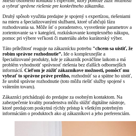
Miesto osobného kontaktu s expertom, ktorý pomôže zúžiť možnosti
a vybrať správne riešenie pre konkrétneho zákazníka.
Druhý spôsob využitia predajne je spojený s expertízou, riešeniami
na mieru a špecializovanými službami, ktoré uľahčujú fázu
rozhodovania sa. Môže ísť o poradenstvo, vysvetlenie parametrov a
zorientovanie sa v kategórií, rozkúskovanie komplexného nákupu,
pomoc pri výbere veľkosti či materiálu alebo kurátorský výber.
Táto príležitosť reaguje na zákaznícku potrebu
"chcem sa uistiť, že
robím správne rozhodnutie”.
Ide o komplexnejšie a
špecializované produkty, kde je zákazník poväčšine laikom a má
problém vyhodnotiť správnosť riešenia bez ďalších odbornejších
informácií.
Cieľom je zúžiť zákazníkove možnosti, pomôcť mu
vybrať to správne práve preňho,
rozhodnúť sa a spätne ho uistiť,
že urobil správne rozhodnutie (toto môžu riešiť služby spojené s
vrátením tovaru).
Zákazníci prichádzajú do predajne za osobným kontaktom. Na
zabezpečenie kvality poradenstva môžu slúžiť digitálne nástroje,
ktoré predajcom poskytnú rýchly prístup k všetkým potrebným
informáciám o produktoch ako aj zákazníkovi a jeho preferenciám.