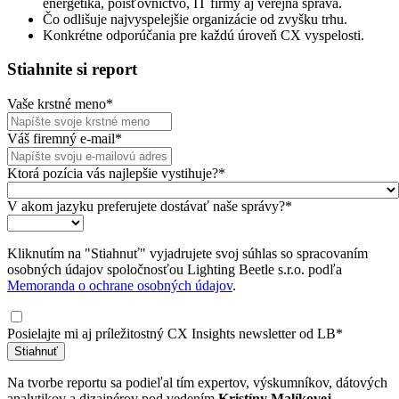
energetika, poisťovníctvo, IT firmy aj verejná správa.
Čo odlišuje najvyspelejšie organizácie od zvyšku trhu.
Konkrétne odporúčania pre každú úroveň CX vyspelosti.
Stiahnite si report
Vaše krstné meno*
Váš firemný e-mail*
Ktorá pozícia vás najlepšie vystihuje?*
V akom jazyku preferujete dostávať naše správy?*
Kliknutím na "Stiahnuť" vyjadrujete svoj súhlas so spracovaním
osobných údajov spoločnosťou Lighting Beetle s.r.o. podľa
Memoranda o ochrane osobných údajov
.
Posielajte mi aj príležitostný CX Insights newsletter od LB*
Stiahnuť
Na tvorbe reportu sa podieľal tím expertov, výskumníkov, dátových
analytikov a dizajnérov pod vedením
Kristíny Malíkovej
,