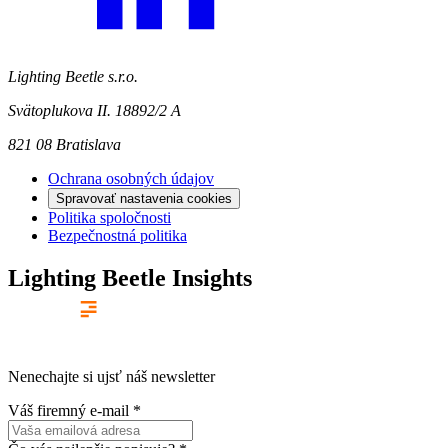
Lighting Beetle s.r.o.
Svätoplukova II. 18892/2 A
821 08 Bratislava
Ochrana osobných údajov
Spravovať nastavenia cookies
Politika spoločnosti
Bezpečnostná politika
Lighting Beetle Insights
Nenechajte si ujsť náš newsletter
Váš firemný e-mail
*