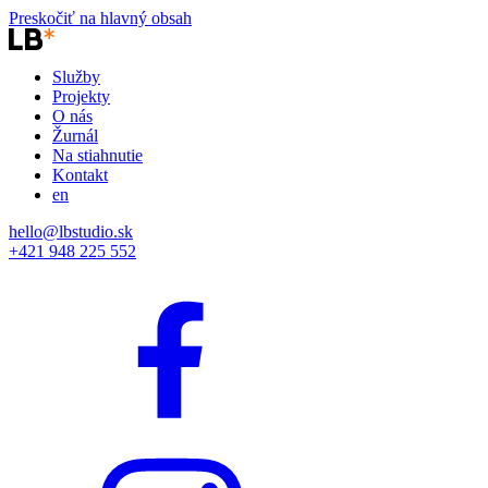
Preskočiť na hlavný obsah
Služby
Projekty
O nás
Žurnál
Na stiahnutie
Kontakt
en
hello@lbstudio.sk
+421 948 225 552