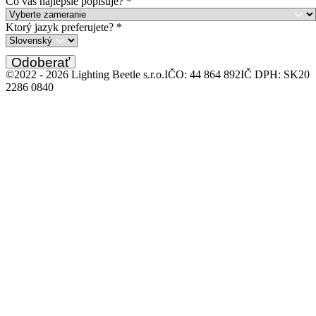
Čo vás najlepšie popisuje?
*
Ktorý jazyk preferujete?
*
Odoberať
©2022 -
2026
Lighting Beetle s.r.o.
IČO: 44 864 892
IČ DPH: SK20
2286 0840