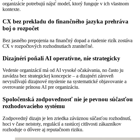
organizácie potrebujú nájsť model, ktorý funguje v ich vlastnom
kontexte.
CX bez prekladu do finančného jazyka prehráva
boj o rozpočet
Bez jasného prepojenia na finančný dopad a riadenie rizík zostáva
CX v rozpočtových rozhodnutiach zraniteľné.
Dizajnéri poňali AI operatívne, nie strategicky
Vedenie organizácií má od AI vysoké očakávania, no často ju
zavádza bez strategickej koncepcie – a dizajnéri zároveň
nevyužívajú dizajnové myslenie na systematické objavovanie a
overovanie prínosu AI pre organizáciu.
Spoločenská zodpovednosť nie je pevnou súčasťou
rozhodovacieho systému
Zodpovedný dizajn je len zriedka záväznou súčasťou rozhodnutí,
hoci v čase neistoty, regulácií a rastúcej citlivosti zákazníkov
rozhoduje o dôvere aj reputačnom riziku.