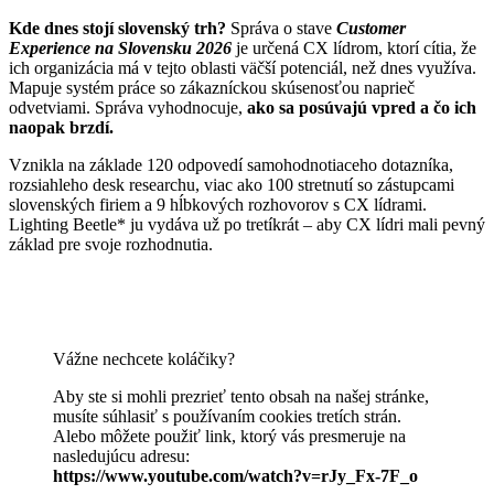
Kde dnes stojí slovenský trh?
Správa o stave
Customer
Experience na Slovensku 2026
je určená CX lídrom, ktorí cítia, že
ich organizácia má v tejto oblasti väčší potenciál, než dnes využíva.
Mapuje systém práce so zákazníckou skúsenosťou naprieč
odvetviami. Správa vyhodnocuje,
ako sa posúvajú vpred a čo ich
naopak brzdí.
Vznikla na základe 120 odpovedí samohodnotiaceho dotazníka,
rozsiahleho desk researchu, viac ako 100 stretnutí so zástupcami
slovenských firiem a 9 hĺbkových rozhovorov s CX lídrami.
Lighting Beetle* ju vydáva už po tretíkrát – aby CX lídri mali pevný
základ pre svoje rozhodnutia.
Vážne nechcete koláčiky?
Aby ste si mohli prezrieť tento obsah na našej stránke,
musíte súhlasiť s používaním cookies tretích strán.
Alebo môžete použiť link, ktorý vás presmeruje na
nasledujúcu adresu:
https://www.youtube.com/watch?v=rJy_Fx-7F_o