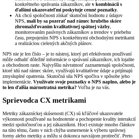
konkrétneho správania zákazníkov, ale
v kombinácii s
ďalšími ukazovateľmi poskytuje cenné poznatky
.
Ak chcú spoločnosti získať skutočnú hodnotu z údajov
NPS,
mali by sa pozerať nad rámec hrubého skóre
zhromažďovaním kvalitatívnej spätnej väzby
,
monitorovaním pasívnych zákazníkov a trendov v priebehu
času, prepojením NPS s konkrétnymi obchodnými metrikami
a realizáciou cielených akčných plánov.
NPS nie je len číslo – je to nástroj, ktorý pri efektívnom používaní
môže odhaliť dôležité informácie o správaní zákazníkov, ich lojalite
a obchodnom raste. Najvyššiu návratnosť zaznamenajú spoločnosti,
ktoré idú nad rámec skóre, využívajú kvalitatívne údaje a prijímajú
zmysluplné opatrenia. Skutočná sila NPS spočíva v spôsobe jeho
implementácie.
Využívate svoje poznatky o NPS naplno, alebo je
to len ďalšia márnotratná metrika?
Voľba je na vás.
Sprievodca CX metrikami
Metriky zákazníckej skúsenosti (CX) sú kľúčové ukazovatele
výkonnosti používané na hodnotenie a pochopenie kvality interakcií
medzi spoločnosťou a jej zákazníkmi. Hoci existuje mnoho článkov
na túto tému, často v nich chýba usmernenie k výberu správnej
formy alebo metriky a môžu si dokonca navzájom protirečiť. Preto