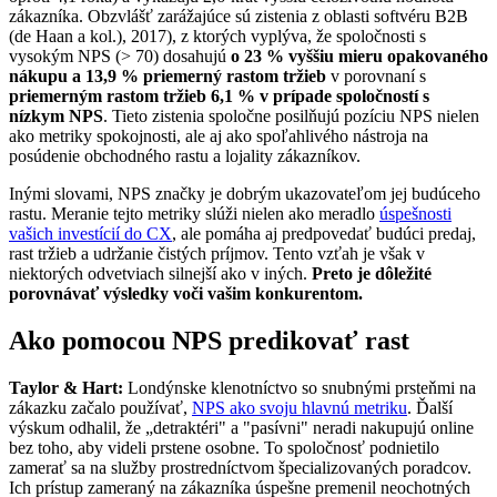
zákazníka. Obzvlášť zarážajúce sú zistenia z oblasti softvéru B2B
(de Haan a kol.), 2017), z ktorých vyplýva, že spoločnosti s
vysokým NPS (> 70) dosahujú
o 23 % vyššiu mieru opakovaného
nákupu a 13,9 % priemerný rastom tržieb
v porovnaní s
priemerným rastom tržieb 6,1 % v prípade spoločností s
nízkym NPS
. Tieto zistenia spoločne posilňujú pozíciu NPS nielen
ako metriky spokojnosti, ale aj ako spoľahlivého nástroja na
posúdenie obchodného rastu a lojality zákazníkov.
Inými slovami, NPS značky je dobrým ukazovateľom jej budúceho
rastu. Meranie tejto metriky slúži nielen ako meradlo
úspešnosti
vašich investícií do CX
, ale pomáha aj predpovedať budúci predaj,
rast tržieb a udržanie čistých príjmov. Tento vzťah je však v
niektorých odvetviach silnejší ako v iných.
Preto je dôležité
porovnávať výsledky voči vašim konkurentom.
Ako pomocou NPS predikovať rast
Taylor & Hart:
Londýnske klenotníctvo so snubnými prsteňmi na
zákazku začalo používať,
NPS ako svoju hlavnú metriku
. Ďalší
výskum odhalil, že „detraktéri" a "pasívni" neradi nakupujú online
bez toho, aby videli prstene osobne. To spoločnosť podnietilo
zamerať sa na služby prostredníctvom špecializovaných poradcov.
Ich prístup zameraný na zákazníka úspešne premenil neochotných