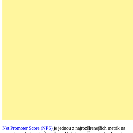
Net Promoter Score (NPS)
je jednou z najrozšírenejších metrík na