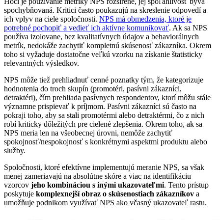
Hoci je používanie metriky NPS rozšírené, jej spoľahlivosť býva
spochybňovaná. Kritici často poukazujú na skreslenie odpovedí a
ich vplyv na ciele spoločnosti.
NPS má obmedzenia, ktoré je
potrebné pochopiť a vedieť ich aktívne komunikovať
. Ak sa NPS
používa izolovane, bez kvalitatívnych údajov a behaviorálnych
metrík, nedokáže zachytiť kompletnú skúsenosť zákazníka. Okrem
toho si vyžaduje dostatočne veľkú vzorku na získanie štatisticky
relevantných výsledkov.
NPS môže tiež prehliadnuť cenné poznatky tým, že kategorizuje
hodnotenia do troch skupín (promotéri, pasívni zákazníci,
detraktéri), čím prehliada pasívnych respondentov, ktorí môžu stále
významne prispievať k príjmom. Pasívni zákazníci sú často na
pokraji toho, aby sa stali promotérmi alebo detraktérmi, čo z nich
robí kriticky dôležitých pre cielené zlepšenia. Okrem toho, ak sa
NPS meria len na všeobecnej úrovni, nemôže zachytiť
spokojnosť/nespokojnosť s konkrétnymi aspektmi produktu alebo
služby.
Spoločnosti, ktoré efektívne implementujú meranie NPS, sa však
menej zameriavajú na absolútne skóre a viac na identifikáciu
vzorcov
jeho kombináciou s inými ukazovateľmi
. Tento prístup
poskytuje
komplexnejší obraz o skúsenostiach zákazníkov
a
umožňuje podnikom využívať NPS ako včasný ukazovateľ rastu.