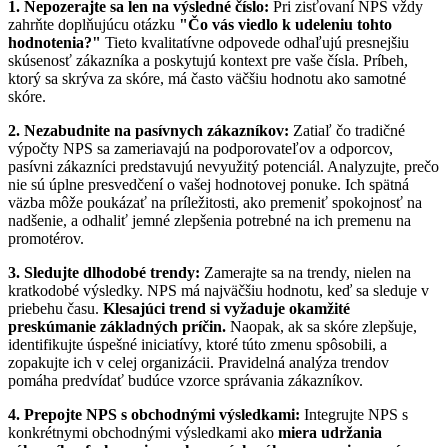
1. Nepozerajte sa len na výsledné číslo:
Pri zisťovaní NPS vždy
zahrňte doplňujúcu otázku
"Čo vás viedlo k udeleniu tohto
hodnotenia?"
Tieto kvalitatívne odpovede odhaľujú presnejšiu
skúsenosť zákazníka a poskytujú kontext pre vaše čísla. Príbeh,
ktorý sa skrýva za skóre, má často väčšiu hodnotu ako samotné
skóre.
2. Nezabudnite na pasívnych zákazníkov:
Zatiaľ čo tradičné
výpočty NPS sa zameriavajú na podporovateľov a odporcov,
pasívni zákazníci predstavujú nevyužitý potenciál. Analyzujte, prečo
nie sú úplne presvedčení o vašej hodnotovej ponuke. Ich spätná
väzba môže poukázať na príležitosti, ako premeniť spokojnosť na
nadšenie, a odhaliť jemné zlepšenia potrebné na ich premenu na
promotérov.
3. Sledujte dlhodobé trendy:
Zamerajte sa na trendy, nielen na
kratkodobé výsledky. NPS má najväčšiu hodnotu, keď sa sleduje v
priebehu času.
Klesajúci trend si vyžaduje okamžité
preskúmanie základných príčin.
Naopak, ak sa skóre zlepšuje,
identifikujte úspešné iniciatívy, ktoré túto zmenu spôsobili, a
zopakujte ich v celej organizácii. Pravidelná analýza trendov
pomáha predvídať budúce vzorce správania zákazníkov.
4. Prepojte NPS s obchodnými výsledkami:
Integrujte NPS s
konkrétnymi obchodnými výsledkami ako
miera udržania