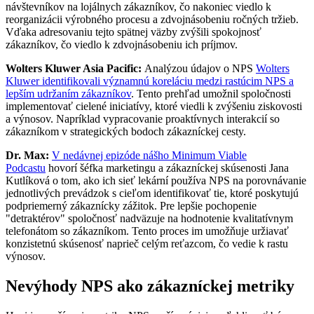
návštevníkov na lojálnych zákazníkov, čo nakoniec viedlo k
reorganizácii výrobného procesu a zdvojnásobeniu ročných tržieb.
Vďaka adresovaniu tejto spätnej väzby zvýšili spokojnosť
zákazníkov, čo viedlo k zdvojnásobeniu ich príjmov.
Wolters Kluwer Asia Pacific:
Analýzou údajov o NPS
Wolters
Kluwer identifikovali významnú koreláciu medzi rastúcim NPS a
lepším udržaním zákazníkov
. Tento prehľad umožnil spoločnosti
implementovať cielené iniciatívy, ktoré viedli k zvýšeniu ziskovosti
a výnosov. Napríklad vypracovanie proaktívnych interakcií so
zákazníkom v strategických bodoch zákazníckej cesty.
Dr. Max:
V nedávnej epizóde nášho Minimum Viable
Podcastu
hovorí šéfka marketingu a zákazníckej skúsenosti Jana
Kutlíková o tom, ako ich sieť lekární používa NPS na porovnávanie
jednotlivých prevádzok s cieľom identifikovať tie, ktoré poskytujú
podpriemerný zákaznícky zážitok. Pre lepšie pochopenie
"detraktérov" spoločnosť nadväzuje na hodnotenie kvalitatívnym
telefonátom so zákazníkom. Tento proces im umožňuje uržiavať
konzistetnú skúsenosť naprieč celým reťazcom, čo vedie k rastu
výnosov.
Nevýhody NPS ako zákazníckej metriky