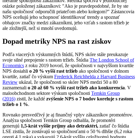
meranie spokojnosti zákazníkov. Metrika spočíva v jednoduchej
otázke položenej zákazníkovi: "Ako je pravdepodobné, že by ste
našu spoločnosť odporučili priateľom alebo kolegom?" Zástancovia
NPS oceňujú jeho schopnosť identifikovať trendy a spoznať
obhajcov značky medzi zákazníkmi, jeho vzťah s rastom tržieb je
ale zložitejší, než si mnohí uvedomujú.
Dopad metriky NPS na rast ziskov
Podľa viacerých výskumných štúdií, NPS skóre stále preukazuje
svoje silné prepojenie s rastom tržieb. Štúdia
The London School of
Economics
z roku 2019 hovorí, že spoločnosti v najvyššom kvartile
NPS dosiahli
o 20 % vyšší rast tržieb
ako spoločnosti v dolnom
kvartile, zatiaľ čo výskum
Frederick Reichhelda z Harvard Business
Review
ukázal, že spoločnosti so skóre NPS medzi 50 a 80
zaznamenali
o 20 až 60 % vyšší rast tržieb ako konkurencia
. V
maloobchodnom sektore výskum spoločnosti
Temkin Group
(2016)
zistil, že každé
zvýšenie NPS o 7 bodov koreluje s rastom
tržieb o 1 %
.
Rovnako presvedčivý je aj finančný vplyv zákazníkov promotérov.
Analýza spoločnosti Temkin Group odhalila, že promotéri
generujú
1,5-krát vyššie príjmy ako detraktéri,
zatiaľ čo štúdia
LSE zistila, že zostávajú so spoločnosťami o 50 % dlhšie (6,2 roka
oproti 4,1 roka) a vykazujú 2,6-krát vyššiu celoživotnú hodnotu