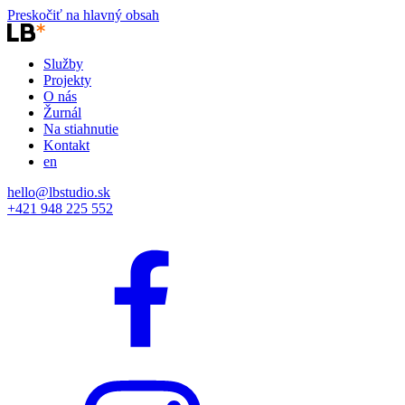
Preskočiť na hlavný obsah
Služby
Projekty
O nás
Žurnál
Na stiahnutie
Kontakt
en
hello@lbstudio.sk
+421 948 225 552