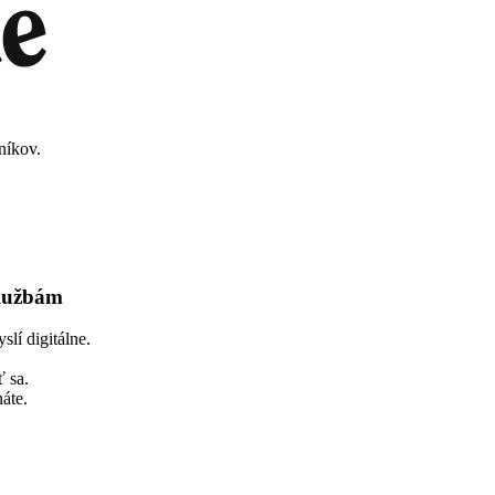
níkov.
službám
lí digitálne.
 sa.
áte.