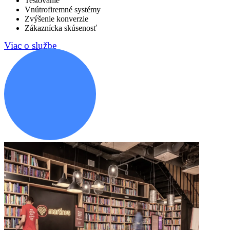
Testovanie
Vnútrofiremné systémy
Zvýšenie konverzie
Zákaznícka skúsenosť
Viac o službe