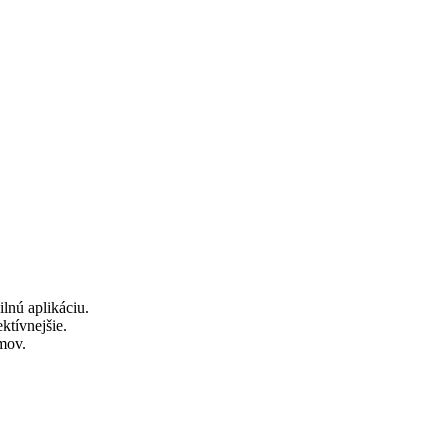
lnú aplikáciu.
ktívnejšie.
émov.