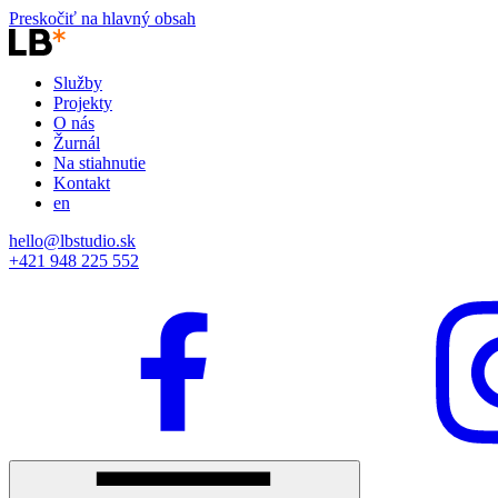
Preskočiť na hlavný obsah
Služby
Projekty
O nás
Žurnál
Na stiahnutie
Kontakt
en
hello@lbstudio.sk
+421 948 225 552