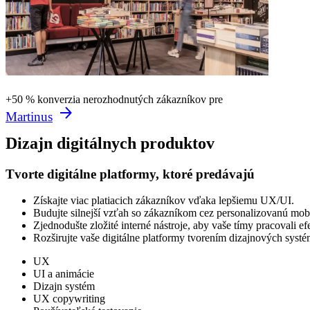
+50 % konverzia nerozhodnutých zákazníkov pre
Martinus
Dizajn digitálnych produktov
Tvorte digitálne platformy, ktoré predávajú
Získajte viac platiacich zákazníkov vďaka lepšiemu UX/UI.
Budujte silnejší vzťah so zákazníkom cez personalizovanú mobi
Zjednodušte zložité interné nástroje, aby vaše tímy pracovali efe
Rozširujte vaše digitálne platformy tvorením dizajnových syst
UX
UI a animácie
Dizajn systém
UX copywriting