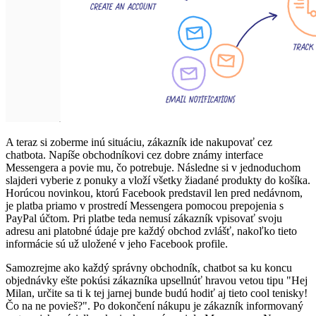
A teraz si zoberme inú situáciu, zákazník ide nakupovať cez
chatbota. Napíše obchodníkovi cez dobre známy interface
Messengera a povie mu, čo potrebuje. Následne si v jednoduchom
slajderi vyberie z ponuky a vloží všetky žiadané produkty do košíka.
Horúcou novinkou, ktorú Facebook predstavil len pred nedávnom,
je platba priamo v prostredí Messengera pomocou prepojenia s
PayPal účtom. Pri platbe teda nemusí zákazník vpisovať svoju
adresu ani platobné údaje pre každý obchod zvlášť, nakoľko tieto
informácie sú už uložené v jeho Facebook profile.
Samozrejme ako každý správny obchodník, chatbot sa ku koncu
objednávky ešte pokúsi zákazníka upsellnúť hravou vetou tipu "Hej
Milan, určite sa ti k tej jarnej bunde budú hodiť aj tieto cool tenisky!
Čo na ne povieš?". Po dokončení nákupu je zákazník informovaný