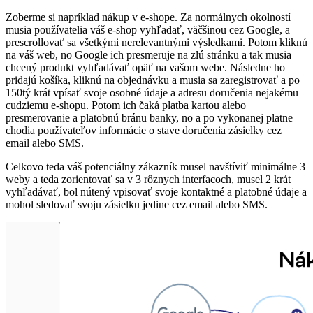
Zoberme si napríklad nákup v e-shope. Za normálnych okolností
musia používatelia váš e-shop vyhľadať, väčšinou cez Google, a
prescrollovať sa všetkými nerelevantnými výsledkami. Potom kliknú
na váš web, no Google ich presmeruje na zlú stránku a tak musia
chcený produkt vyhľadávať opäť na vašom webe. Následne ho
pridajú košíka, kliknú na objednávku a musia sa zaregistrovať a po
150tý krát vpísať svoje osobné údaje a adresu doručenia nejakému
cudziemu e-shopu. Potom ich čaká platba kartou alebo
presmerovanie a platobnú bránu banky, no a po vykonanej platne
chodia používateľov informácie o stave doručenia zásielky cez
email alebo SMS.
Celkovo teda váš potenciálny zákazník musel navštíviť minimálne 3
weby a teda zorientovať sa v 3 rôznych interfacoch, musel 2 krát
vyhľadávať, bol nútený vpisovať svoje kontaktné a platobné údaje a
mohol sledovať svoju zásielku jedine cez email alebo SMS.