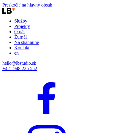
Preskočiť na hlavný obsah
Služby
Projekty
O nás
Žurnál
Na stiahnutie
Kontakt
en
hello@lbstudio.sk
+421 948 225 552