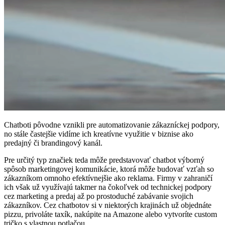
Chatboti pôvodne vznikli pre automatizovanie zákazníckej podpory,
no stále častejšie vidíme ich kreatívne využitie v biznise ako
predajný či brandingový kanál.
Pre určitý typ značiek teda môže predstavovať chatbot výborný
spôsob marketingovej komunikácie, ktorá môže budovať vzťah so
zákazníkom omnoho efektívnejšie ako reklama. Firmy v zahraničí
ich však už využívajú takmer na čokoľvek od technickej podpory
cez marketing a predaj až po prostoduché zabávanie svojich
zákazníkov. Cez chatbotov si v niektorých krajinách už objednáte
pizzu, privoláte taxík, nakúpite na Amazone alebo vytvoríte custom
tričko s vlastnou potlačou.