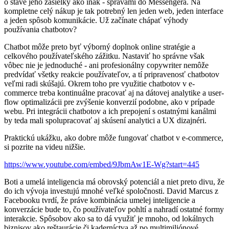
o stave jeho zásielky ako inak - správami do Messengera. Na
kompletne celý nákup je tak potrebný len jeden web, jeden interface
a jeden spôsob komunikácie. Už začínate chápať výhody
používania chatbotov?
Chatbot môže preto byť výborný doplnok online stratégie a
celkového používateľského zážitku. Nastaviť ho správne však
vôbec nie je jednoduché - ani profesionálny copywriter nemôže
predvídať všetky reakcie používateľov, a tí pripravenosť chatbotov
veľmi radi skúšajú. Okrem toho pre využitie chatbotov v e-
commerce treba kontinuálne pracovať aj na dátovej analytike a user-
flow optimalizácii pre zvýšenie konverzií podobne, ako v prípade
webu. Pri integrácii chatbotov a ich prepojení s ostatnými kanálmi
by teda mali spolupracovať aj skúsení analytici a UX dizajnéri.
Praktickú ukážku, ako dobre môže fungovať chatbot v e-commerce,
si pozrite na videu nižšie.
https://www.youtube.com/embed/9JbmAw1E-Wg?start=445
Boti a umelá inteligencia má obrovský potenciál a niet preto divu, že
do ich vývoja investujú mnohé veľké spoločnosti. David Marcus z
Facebooku tvrdí, že práve kombinácia umelej inteligencie a
konverzácie bude to, čo používateľov pohltí a nahradí ostatné formy
interakcie. Spôsobov ako sa to dá využiť je mnoho, od lokálnych
biznisov ako reštaurácie či kaderníctva až po multimiliónové