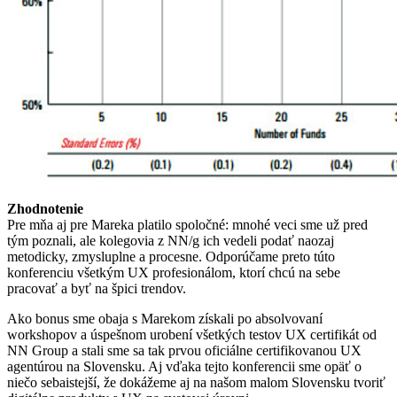
Zhodnotenie
Pre mňa aj pre Mareka platilo spoločné: mnohé veci sme už pred
tým poznali, ale kolegovia z NN/g ich vedeli podať naozaj
metodicky, zmysluplne a procesne. Odporúčame preto túto
konferenciu všetkým UX profesionálom, ktorí chcú na sebe
pracovať a byť na špici trendov.
Ako bonus sme obaja s Marekom získali po absolvovaní
workshopov a úspešnom urobení všetkých testov UX certifikát od
NN Group a stali sme sa tak prvou oficiálne certifikovanou UX
agentúrou na Slovensku. Aj vďaka tejto konferencii sme opäť o
niečo sebaistejší, že dokážeme aj na našom malom Slovensku tvoriť