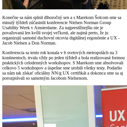
Konečne sa nám splnil dlhoročný sen a s Marekom Šolcom sme sa
minulý týždeň zúčastnili konferencie Nielsen Norman Group
Usability Week v Amsterdame. Za najprestížnejšiu nie je
považovaná len kvôli svojej veľkosti, ale najmä preto, že ju
organizujú samotní duchovní otcovia digitálnej ergonómie a UX -
Jacob Nielsen a Don Norman.
Konferencia sa tento rok konala v 6 svetových metropolách na 3
kontinentoch, trvala vždy po jeden týždeň a bola realizovaná formou
praktických celodenných workshopov. S Marekom sme absolvovali
celkovo 5 workshopov a úspešne sme urobili všetky testy. Podarlio
sa nám tak získať oficiálny NN/g UX certifikát a dokonca sme sa aj
porozprávali so samotným Jacobom Nielsenom.