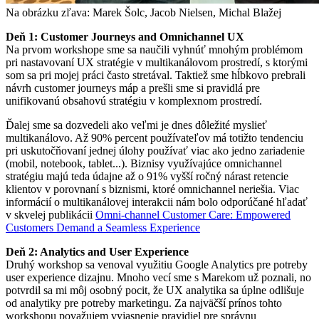
Na obrázku zľava: Marek Šolc, Jacob Nielsen, Michal Blažej
Deň 1: Customer Journeys and Omnichannel UX
Na prvom workshope sme sa naučili vyhnúť mnohým problémom
pri nastavovaní UX stratégie v multikanálovom prostredí, s ktorými
som sa pri mojej práci často stretával. Taktiež sme hĺbkovo prebrali
návrh customer journeys máp a prešli sme si pravidlá pre
unifikovanú obsahovú stratégiu v komplexnom prostredí.
Ďalej sme sa dozvedeli ako veľmi je dnes dôležité myslieť
multikanálovo. Až 90% percent používateľov má totižto tendenciu
pri uskutočňovaní jednej úlohy používať viac ako jedno zariadenie
(mobil, notebook, tablet...). Biznisy využívajúce omnichannel
stratégiu majú teda údajne až o 91% vyšší ročný nárast retencie
klientov v porovnaní s biznismi, ktoré omnichannel neriešia. Viac
informácií o multikanálovej interakcii nám bolo odporúčané hľadať
v skvelej publikácii
Omni-channel Customer Care: Empowered
Customers Demand a Seamless Experience
Deň 2: Analytics and User Experience
Druhý workshop sa venoval využitiu Google Analytics pre potreby
user experience dizajnu. Mnoho vecí sme s Marekom už poznali, no
potvrdil sa mi môj osobný pocit, že UX analytika sa úplne odlišuje
od analytiky pre potreby marketingu. Za najväčší prínos tohto
workshopu považujem vyjasnenie pravidiel pre správnu