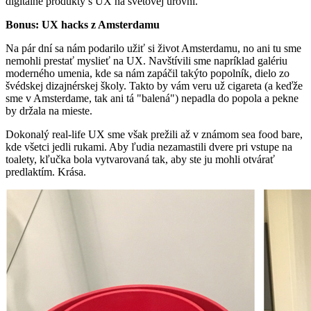
digitálne produkty s UX na svetovej úrovni.
Bonus: UX hacks z Amsterdamu
Na pár dní sa nám podarilo užiť si život Amsterdamu, no ani tu sme
nemohli prestať myslieť na UX. Navštívili sme napríklad galériu
moderného umenia, kde sa nám zapáčil takýto popolník, dielo zo
švédskej dizajnérskej školy. Takto by vám veru už cigareta (a keďže
sme v Amsterdame, tak ani tá "balená") nepadla do popola a pekne
by držala na mieste.
Dokonalý real-life UX sme však prežili až v známom sea food bare,
kde všetci jedli rukami. Aby ľudia nezamastili dvere pri vstupe na
toalety, kľučka bola vytvarovaná tak, aby ste ju mohli otvárať
predlaktím. Krása.