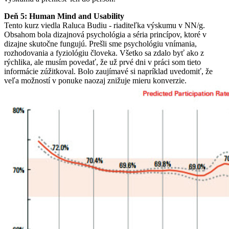
Deň 5: Human Mind and Usability
Tento kurz viedla Raluca Budiu - riaditeľka výskumu v NN/g.
Obsahom bola dizajnová psychológia a séria princípov, ktoré v
dizajne skutočne fungujú. Prešli sme psychológiu vnímania,
rozhodovania a fyziológiu človeka. Všetko sa zdalo byť ako z
rýchlika, ale musím povedať, že už prvé dni v práci som tieto
informácie zúžitkoval. Bolo zaujímavé si napríklad uvedomiť, že
veľa možností v ponuke naozaj znižuje mieru konverzie.