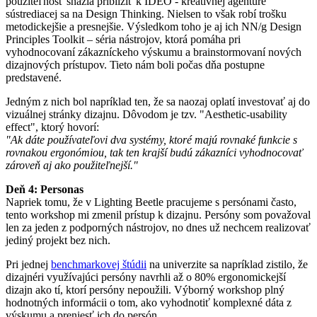
použiteľnosť snažia priblížiť k IDEO - kreatívnej agentúre
sústrediacej sa na Design Thinking. Nielsen to však robí trošku
metodickejšie a presnejšie. Výsledkom toho je aj ich NN/g Design
Principles Toolkit – séria nástrojov, ktorá pomáha pri
vyhodnocovaní zákazníckeho výskumu a brainstormovaní nových
dizajnových prístupov. Tieto nám boli počas dňa postupne
predstavené.
Jedným z nich bol napríklad ten, že sa naozaj oplatí investovať aj do
vizuálnej stránky dizajnu. Dôvodom je tzv. "Aesthetic-usability
effect", ktorý hovorí:
"Ak dáte používateľovi dva systémy, ktoré majú rovnaké funkcie s
rovnakou ergonómiou, tak ten krajší budú zákazníci vyhodnocovať
zároveň aj ako použiteľnejší."
Deň 4: Personas
Napriek tomu, že v Lighting Beetle pracujeme s persónami často,
tento workshop mi zmenil prístup k dizajnu. Persóny som považoval
len za jeden z podporných nástrojov, no dnes už nechcem realizovať
jediný projekt bez nich.
Pri jednej
benchmarkovej štúdii
na univerzite sa napríklad zistilo, že
dizajnéri využívajúci persóny navrhli až o 80% ergonomickejší
dizajn ako tí, ktorí persóny nepoužili. Výborný workshop plný
hodnotných informácii o tom, ako vyhodnotiť komplexné dáta z
výskumu a preniesť ich do persón.