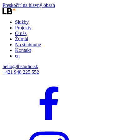
Preskočiť na hlavný obsah
Služby
Projekty
O nás
Žurnál
Na stiahnutie
Kontakt
en
hello@lbstudio.sk
+421 948 225 552