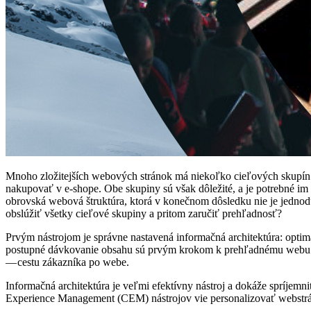
Mnoho zložitejších webových stránok má niekoľko cieľových skupín s 
nakupovať v e-shope. Obe skupiny sú však dôležité, a je potrebné im
obrovská webová štruktúra, ktorá v konečnom dôsledku nie je jedno
obslúžiť všetky cieľové skupiny a pritom zaručiť prehľadnosť?
Prvým nástrojom je správne nastavená informačná architektúra: optim
postupné dávkovanie obsahu sú prvým krokom k prehľadnému webu. In
— cestu zákazníka po webe.
Informačná architektúra je veľmi efektívny nástroj a dokáže spríj
Experience Management (CEM) nástrojov vie personalizovať webstránk