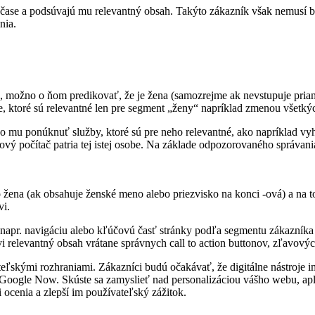
 čase a podsúvajú mu relevantný obsah. Takýto zákazník však nemusí 
nia.
, možno o ňom predikovať, že je žena (samozrejme ak nevstupuje pria
e, ktoré sú relevantné len pre segment „ženy“ napríklad zmenou všetký
 mu ponúknuť služby, ktoré sú pre neho relevantné, ako napríklad vyh
ový počítač patria tej istej osobe. Na základe odpozorovaného správani
žena (ak obsahuje ženské meno alebo priezvisko na konci -ová) a na t
vi.
apr. navigáciu alebo kľúčovú časť stránky podľa segmentu zákazníka 
 relevantný obsah vrátane správnych call to action buttonov, zľavovýc
teľskými rozhraniami. Zákazníci budú očakávať, že digitálne nástroje
ogle Now. Skúste sa zamyslieť nad personalizáciou vášho webu, apliká
 ocenia a zlepší im používateľský zážitok.