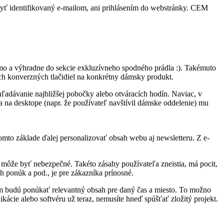
byť identifikovaný e-mailom, ani prihlásením do webstránky. CEM
mo a výhradne do sekcie exkluzívneho spodného prádla :). Takémuto
ch konverzných tlačidiel na konkrétny dámsky produkt.
ľadávanie najbližšej pobočky alebo otváracích hodín. Naviac, v
a na desktope (napr. že používateľ navštívil dámske oddelenie) mu
omto základe ďalej personalizovať obsah webu aj newsletteru. Z e-
môže byť nebezpečné. Takéto zásahy používateľa zneistia, má pocit,
h ponúk a pod., je pre zákazníka prínosné.
 im budú ponúkať relevantný obsah pre daný čas a miesto. To možno
cie alebo softvéru už teraz, nemusíte hneď spúšťať zložitý projekt.