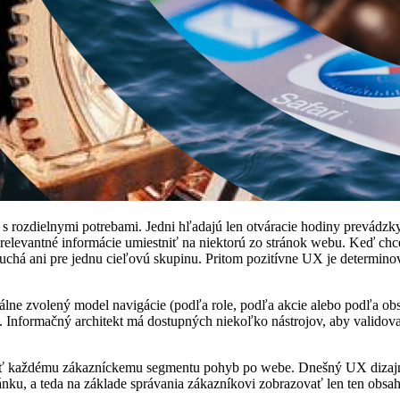
rozdielnymi potrebami. Jedni hľadajú len otváracie hodiny prevádzky, 
 relevantné informácie umiestniť na niektorú zo stránok webu. Keď ch
duchá ani pre jednu cieľovú skupinu. Pritom pozitívne UX je determi
álne zvolený model navigácie (podľa role, podľa akcie alebo podľa obs
formačný architekt má dostupných niekoľko nástrojov, aby validoval
emniť každému zákazníckemu segmentu pohyb po webe. Dnešný UX dizaj
u, a teda na základe správania zákazníkovi zobrazovať len ten obsah, 