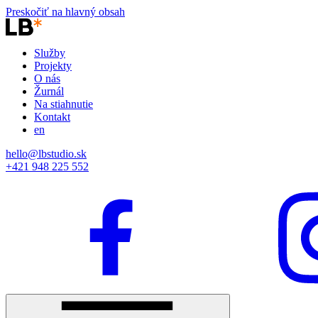
Preskočiť na hlavný obsah
Služby
Projekty
O nás
Žurnál
Na stiahnutie
Kontakt
en
hello@lbstudio.sk
+421 948 225 552