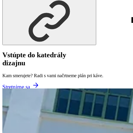
Vstúpte do katedrály
dizajnu
Kam smerujete? Radi s vami načrtneme plán pri káve.
Stretnime sa