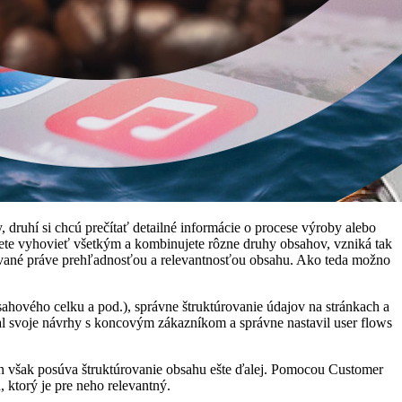
druhí si chcú prečítať detailné informácie o procese výroby alebo
cete vyhovieť všetkým a kombinujete rôzne druhy obsahov, vzniká tak
nované práve prehľadnosťou a relevantnosťou obsahu. Ako teda možno
ahového celku a pod.), správne štruktúrovanie údajov na stránkach a
 svoje návrhy s koncovým zákazníkom a správne nastavil user flows
n však posúva štruktúrovanie obsahu ešte ďalej. Pomocou Customer
ktorý je pre neho relevantný.