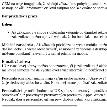
CEM nástroje fungujú tak, že sledujú zákazníkov pohyb po stránke v
nástroje dokážu predikovať cieľovú skupinu podľa aktuálneho správa
Pár príkladov z praxe:
Eshop
Ak zákazník v e-shope s oblečením vstupuje do dámskej sekcie
zákazníkovi možno upraviť web tak, že ho bude lákať na sekci
Mobilné zariadenia
- Ak zákazník prichádza na web z mobilu, možno
dnešnej dobe už vieme identifikovať, že mobilné zariadenie a desktop
môžeme ponúknuť relevantný x-sell aj priamo na mobile.
E-mailová adresa
Už z e-mailovej adresy možno odpozorovať, či je zákazník muž alebo 
mailov sa samozrejme dá vyčítať oveľa viac informácií o používateľo
Personalizačné mechanizmy majú veľmi široké možnosti. Upravovať n
že je sledovaný alebo ho zmätú. Na druhej strane ponúkať zákazníkovi
Personalizácia je určite budúcnosť UX spolu s kontextovými používa
odsledovať aj z posledných predstavených produktov Apple Watch a Go
Naopak, skúste personalizovať len prvý drobný detail, ktorý zákazníci