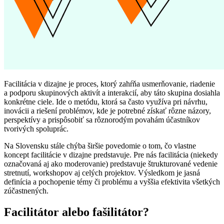
Facilitácia v dizajne je proces, ktorý zahŕňa usmerňovanie, riadenie
a podporu skupinových aktivít a interakcií, aby táto skupina dosiahla
konkrétne ciele. Ide o metódu, ktorá sa často využíva pri návrhu,
inovácii a riešení problémov, kde je potrebné získať rôzne názory,
perspektívy a prispôsobiť sa rôznorodým povahám účastníkov
tvorivých spoluprác.
Na Slovensku stále chýba širšie povedomie o tom, čo vlastne
koncept facilitácie v dizajne predstavuje. Pre nás facilitácia (niekedy
označovaná aj ako moderovanie) predstavuje štrukturované vedenie
stretnutí, workshopov aj celých projektov. Výsledkom je jasná
definícia a pochopenie témy či problému a vyššia efektivita všetkých
zúčastnených.
Facilitátor alebo fašilitátor?