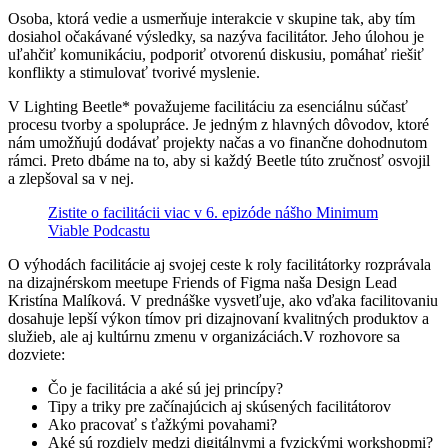
Osoba, ktorá vedie a usmerňuje interakcie v skupine tak, aby tím
dosiahol očakávané výsledky, sa nazýva facilitátor. Jeho úlohou je
uľahčiť komunikáciu, podporiť otvorenú diskusiu, pomáhať riešiť
konflikty a stimulovať tvorivé myslenie.
V Lighting Beetle* považujeme facilitáciu za esenciálnu súčasť
procesu tvorby a spolupráce. Je jedným z hlavných dôvodov, ktoré
nám umožňujú dodávať projekty načas a vo finančne dohodnutom
rámci. Preto dbáme na to, aby si každý Beetle túto zručnosť osvojil
a zlepšoval sa v nej.
Zistite o facilitácii viac v 6. epizóde nášho Minimum
Viable Podcastu
O výhodách facilitácie aj svojej ceste k roly facilitátorky rozprávala
na dizajnérskom meetupe Friends of Figma naša Design Lead
Kristína Malíková. V prednáške vysvetľuje, ako vďaka facilitovaniu
dosahuje lepší výkon tímov pri dizajnovaní kvalitných produktov a
služieb, ale aj kultúrnu zmenu v organizáciách.V rozhovore sa
dozviete:
Čo je facilitácia a aké sú jej princípy?
Tipy a triky pre začínajúcich aj skúsených facilitátorov
Ako pracovať s ťažkými povahami?
Aké sú rozdiely medzi digitálnymi a fyzickými workshopmi?