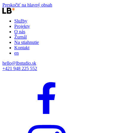
Preskočiť na hlavný obsah
Služby
Projekty
O nás
Žurnál
Na stiahnutie
Kontakt
en
hello@lbstudio.sk
+421 948 225 552