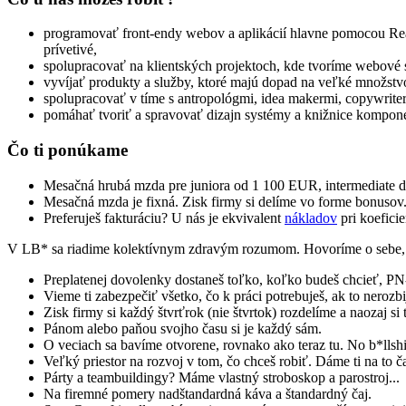
programovať front-endy webov a aplikácií hlavne pomocou Rea
prívetivé,
spolupracovať na klientských projektoch, kde tvoríme webové st
vyvíjať produkty a služby, ktoré majú dopad na veľké množstv
spolupracovať v tíme s antropológmi, idea makermi, copywrite
pomáhať tvoriť a spravovať dizajn systémy a knižnice kompone
Čo ti ponúkame
Mesačná hrubá mzda pre juniora od 1 100 EUR, intermediate 
Mesačná mzda je fixná. Zisk firmy si delíme vo forme bonusov
Preferuješ fakturáciu? U nás je ekvivalent
nákladov
pri koefici
V LB* sa riadime kolektívnym zdravým rozumom. Hovoríme o sebe, ž
Preplatenej dovolenky dostaneš toľko, koľko budeš chcieť, PN-
Vieme ti zabezpečiť všetko, čo k práci potrebuješ, ak to nerozbi
Zisk firmy si každý štvrťrok (nie štvrtok) rozdelíme a naozaj si
Pánom alebo paňou svojho času si je každý sám.
O veciach sa bavíme otvorene, rovnako ako teraz tu. No b*llshi
Veľký priestor na rozvoj v tom, čo chceš robiť. Dáme ti na to ča
Párty a teambuildingy? Máme vlastný stroboskop a parostroj...
Na firemné pomery nadštandardná káva a štandardný čaj.