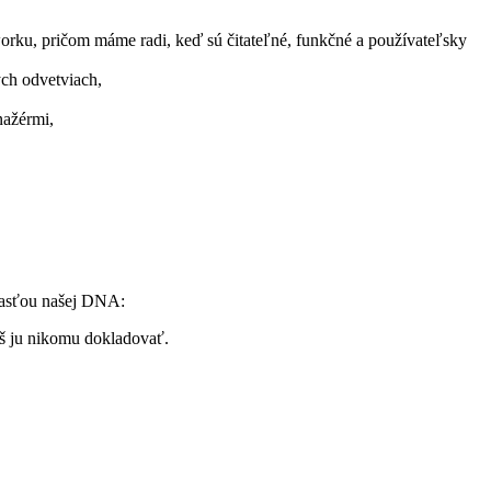
rku, pričom máme radi, keď sú čitateľné, funkčné a používateľsky
ych odvetviach,
nažérmi,
časťou našej DNA:
íš ju nikomu dokladovať.