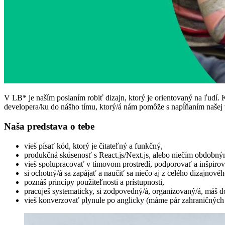
V LB* je naším poslaním robiť dizajn, ktorý je orientovaný na ľudí.
developera/ku do nášho tímu, ktorý/á nám pomôže s napĺňaním našej v
Naša predstava o tebe
vieš písať kód, ktorý je čitateľný a funkčný,
produkčná skúsenosť s React.js/Next.js, alebo niečím obdobný
vieš spolupracovať v tímovom prostredí, podporovať a inšpirov
si ochotný/á sa zapájať a naučiť sa niečo aj z celého dizajnové
poznáš princípy použiteľnosti a prístupnosti,
pracuješ systematicky, si zodpovedný/á, organizovaný/á, máš d
vieš konverzovať plynule po anglicky (máme pár zahraničných 