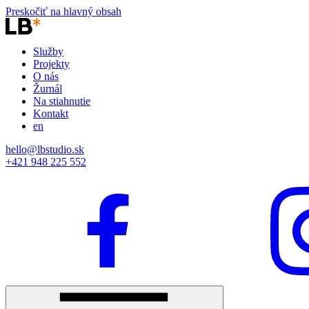
Preskočiť na hlavný obsah
Služby
Projekty
O nás
Žurnál
Na stiahnutie
Kontakt
en
hello@lbstudio.sk
+421 948 225 552