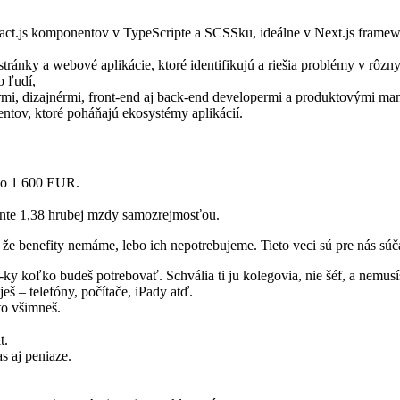
ct.js komponentov v TypeScripte a SCSSku, ideálne v Next.js framewo
ránky a webové aplikácie, ktoré identifikujú a riešia problémy v rôzn
o ľudí,
rmi, dizajnérmi, front-end aj back-end developermi a produktovými ma
ntov, ktoré poháňajú ekosystémy aplikácií.
do 1 600 EUR.
.
ente 1,38 hrubej mzdy samozrejmosťou.
e benefity nemáme, lebo ich nepotrebujeme. Tieto veci sú pre nás sú
ky koľko budeš potrebovať. Schvália ti ju kolegovia, nie šéf, a nemus
ješ – telefóny, počítače, iPady atď.
 to všimneš.
t.
s aj peniaze.