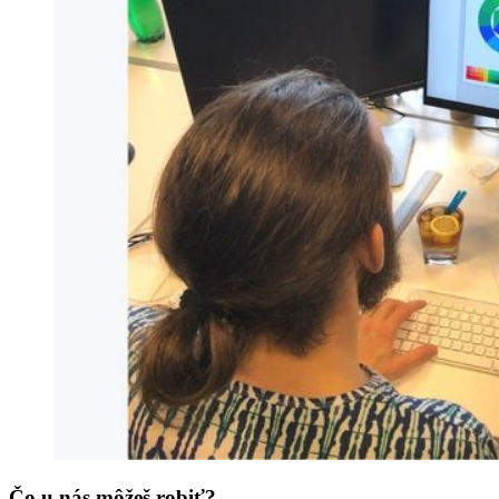
Čo u nás môžeš robiť?