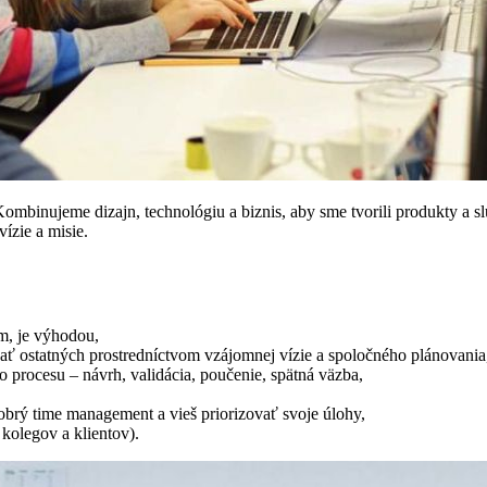
 Kombinujeme dizajn, technológiu a biznis, aby sme tvorili produkty a
ízie a misie.
m, je výhodou,
ať ostatných prostredníctvom vzájomnej vízie a spoločného plánovania
ho procesu – návrh, validácia, poučenie, spätná väzba,
obrý time management a vieš priorizovať svoje úlohy,
kolegov a klientov).