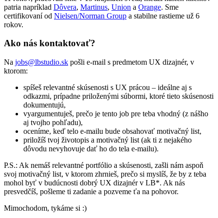
patria napríklad
Dôvera
,
Martinus
,
Union
a
Orange
. Sme
certifikovaní od
Nielsen/Norman Group
a stabilne rastieme už 6
rokov.
Ako nás kontaktovať?
Na
jobs@lbstudio.sk
pošli e-mail s predmetom UX dizajnér, v
ktorom:
spíšeš relevantné skúsenosti s UX prácou – ideálne aj s
odkazmi, prípadne priloženými súbormi, ktoré tieto skúsenosti
dokumentujú,
vyargumentuješ, prečo je tento job pre teba vhodný (z nášho
aj tvojho pohľadu),
oceníme, keď telo e-mailu bude obsahovať motivačný list,
priložíš tvoj životopis a motivačný list (ak ti z nejakého
dôvodu nevyhovuje dať ho do tela e-mailu).
P.S.: Ak nemáš relevantné portfólio a skúsenosti, zašli nám aspoň
svoj motivačný list, v ktorom zhrnieš, prečo si myslíš, že by z teba
mohol byť v budúcnosti dobrý UX dizajnér v LB*. Ak nás
presvedčíš, pošleme ti zadanie a pozveme ťa na pohovor.
Mimochodom, tykáme si :)