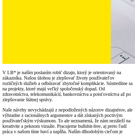
V LB* je naším poslaním robiť dizajn, ktorý je orientovaný na
zákazníka. Našou úlohou je zlepšovať životy používateľov
rozličných služieb a odbúravať zbytočné komplikácie. Sústredíme sa
na projekty, ktoré majú veľký spoločenský dopad. Od
zdravotníctva, telekomunikácií, bankovníctva a poisťovníctva až po
zlepšovanie štátnej správy.
Naše návrhy nevychádzajú z nepodložených názorov dizajnérov, ale
výhradne z racionálnych argumentov a dát získaných poctivým
používateľským výskumom. To ale neznamená, že nám nezáleží na
kreativite a peknom vizuále. Pracujeme bullshit-free, aj preto ľudí
práca v našom tíme baví a napĺňa. Naším dlhodobým cieľom je