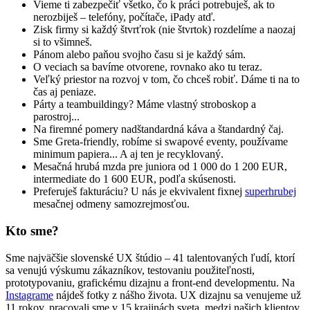
Vieme ti zabezpečiť všetko, čo k práci potrebuješ, ak to
nerozbiješ – telefóny, počítače, iPady atď.
Zisk firmy si každý štvrťrok (nie štvrtok) rozdelíme a naozaj
si to všimneš.
Pánom alebo paňou svojho času si je každý sám.
O veciach sa bavíme otvorene, rovnako ako tu teraz.
Veľký priestor na rozvoj v tom, čo chceš robiť. Dáme ti na to
čas aj peniaze.
Párty a teambuildingy? Máme vlastný stroboskop a
parostroj...
Na firemné pomery nadštandardná káva a štandardný čaj.
Sme Greta-friendly, robíme si swapové eventy, používame
minimum papiera... A aj ten je recyklovaný.
Mesačná hrubá mzda pre juniora od 1 000 do 1 200 EUR,
intermediate do 1 600 EUR, podľa skúsenosti.
Preferuješ fakturáciu? U nás je ekvivalent fixnej
superhrubej
mesačnej odmeny samozrejmosťou.
Kto sme?
Sme najväčšie slovenské UX štúdio – 41 talentovaných ľudí, ktorí
sa venujú výskumu zákazníkov, testovaniu použiteľnosti,
prototypovaniu, grafickému dizajnu a front-end developmentu. Na
Instagrame
nájdeš fotky z nášho života. UX dizajnu sa venujeme už
11 rokov, pracovali sme v 15 krajinách sveta, medzi našich klientov