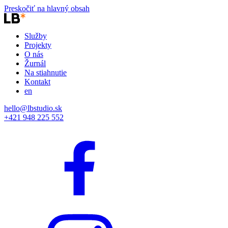
Preskočiť na hlavný obsah
Služby
Projekty
O nás
Žurnál
Na stiahnutie
Kontakt
en
hello@lbstudio.sk
+421 948 225 552