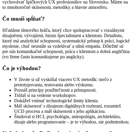
vychovávať špičkových UX profesionálov na Slovensku. Máme na
to mnohoročné skúsenosti, metodiky a hlavne atmosféru.
Čo musíš spĺňať?
Hľadáme tímového hráča, ktorý chce spolupracovať s vizuálnymi
dizajnérmi, vývojármi, biznis špecialistami a klientom. Detailistu,
ktorý má analytické schopnosti, systematický prístup k práci, logické
myslenie, chuť neustále sa vzdelávať a silnú empatiu. Dôležité sú
pre nás komunikačné schopnosti, práca s klientom a dobrá angličtina
(vo firme často komunikujeme po anglicky).
Čo je výhodou?
V živote si už vyskúšal viacero UX metodík: niečo z
prototypovania, testovania alebo výskumu.
Poznáš princípy použiteľnosti a prístupnosti.
Trúfaš si na vedenie workshopov.
Dokážeš vnímať technologické limity klienta.
Máš skúsenosť s dizajnom digitálnych rozhraní, rozumieš
UCD procesu a máš skúsenosti s jeho aplikáciou.
Študoval si HCI, psychológiu, antropológiu, architektúru,
dizajn alebo programovanie – je to výhodou, nie podmienkou.