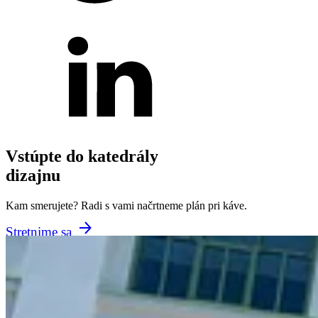
Vstúpte do katedrály
dizajnu
Kam smerujete? Radi s vami načrtneme plán pri káve.
Stretnime sa