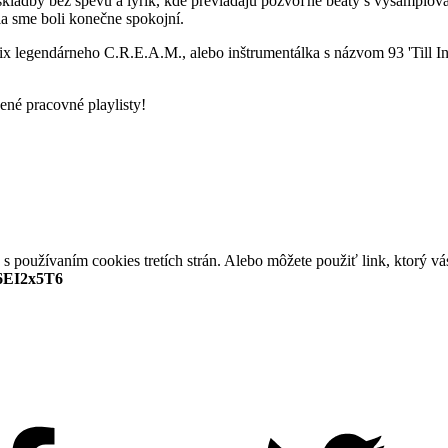
 o skladby bez spevu a lyrík, kde prevládajú pozvoľné beaty s vysamplov
ia sme boli konečne spokojní.
ix legendárneho C.R.E.A.M., alebo inštrumentálka s názvom 93 'Till In
ené pracovné playlisty!
ť s používaním cookies tretích strán. Alebo môžete použiť link, ktorý v
46EI2x5T6