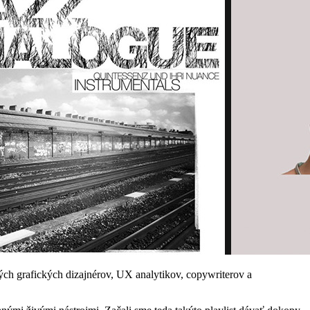
kých grafických dizajnérov, UX analytikov, copywriterov a