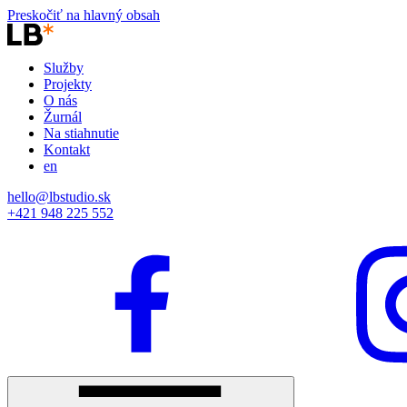
Preskočiť na hlavný obsah
Služby
Projekty
O nás
Žurnál
Na stiahnutie
Kontakt
en
hello@lbstudio.sk
+421 948 225 552