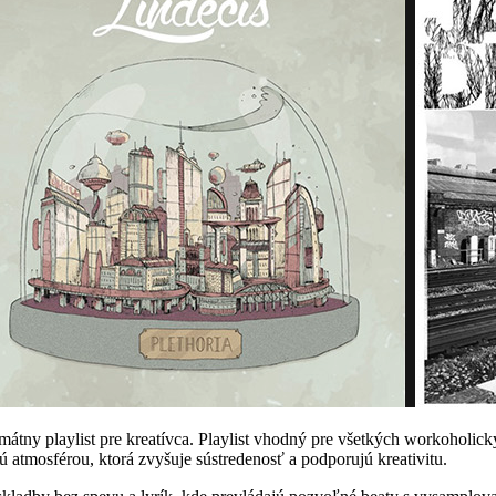
timátny playlist pre kreatívca. Playlist vhodný pre všetkých workoholic
ú atmosférou, ktorá zvyšuje sústredenosť a podporujú kreativitu.