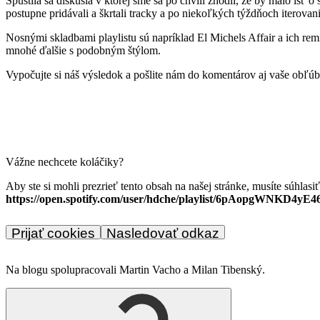
Spustila sa diskusia v ktorej sme sa po chvíli zhodli, že by malo ísť
postupne pridávali a škrtali tracky a po niekoľkých týždňoch iterovan
Nosnými skladbami playlistu sú napríklad El Michels Affair a ich rem
mnohé ďalšie s podobným štýlom.
Vypočujte si náš výsledok a pošlite nám do komentárov aj vaše obľúb
Vážne nechcete koláčiky?
Aby ste si mohli prezrieť tento obsah na našej stránke, musíte súhlasi
https://open.spotify.com/user/hdche/playlist/6pAopgWNKD4yE
Prijať cookies
Nasledovať odkaz
Na blogu spolupracovali Martin Vacho a Milan Tibenský.