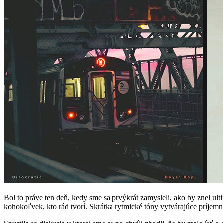
Bol to práve ten deň, kedy sme sa prvýkrát zamysleli, ako by znel ul
kohokoľvek, kto rád tvorí. Skrátka rytmické tóny vytvárajúce príjemn