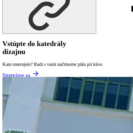
Vstúpte do katedrály
dizajnu
Kam smerujete? Radi s vami načrtneme plán pri káve.
Stretnime sa