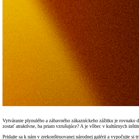
Vytváranie plynulého a zábavného zákazníckeho zážitku je rovnako d
zostať atraktívne, ba priam vzrušujúce? A je vôbec v kultúrnych inštitú
Pridajte sa k nám v zrekonštruovanej národnej galérii a vypočujte si