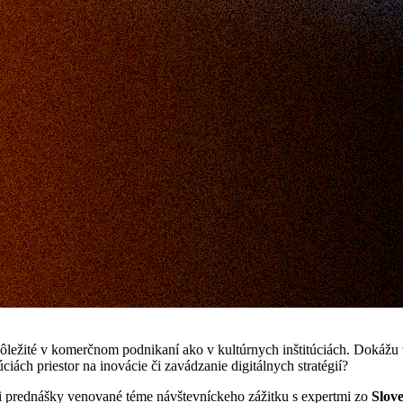
ôležité v komerčnom podnikaní ako v kultúrnych inštitúciách. Dokážu 
ciách priestor na inovácie či zavádzanie digitálnych stratégií?
 tri prednášky venované téme návštevníckeho zážitku s expertmi zo
Slove