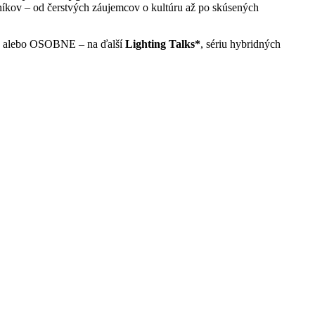
evníkov – od čerstvých záujemcov o kultúru až po skúsených
INE alebo OSOBNE – na ďalší
Lighting Talks*
, sériu hybridných