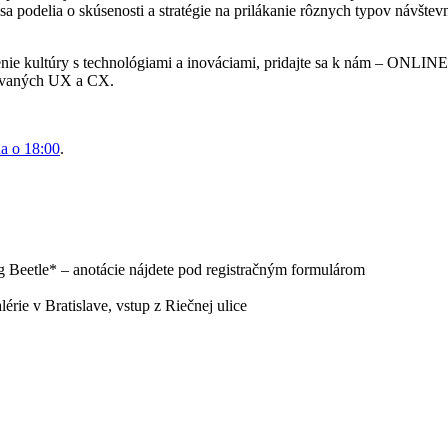
sa podelia o skúsenosti a stratégie na prilákanie rôznych typov návšt
ojenie kultúry s technológiami a inováciami, pridajte sa k nám – ONL
novaných UX a CX.
na o 18:00
.
etle* – anotácie nájdete pod registračným formulárom
e v Bratislave, vstup z Riečnej ulice