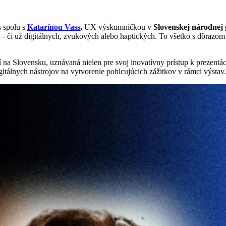
s spolu s
Katarínou Vass
,
UX výskumníčkou v
Slovenskej národnej g
 – či už digitálnych, zvukových alebo haptických. To všetko s dôrazom
 na Slovensku, uznávaná nielen pre svoj inovatívny prístup k prezent
itálnych nástrojov na vytvorenie pohlcujúcich zážitkov v rámci výstav.