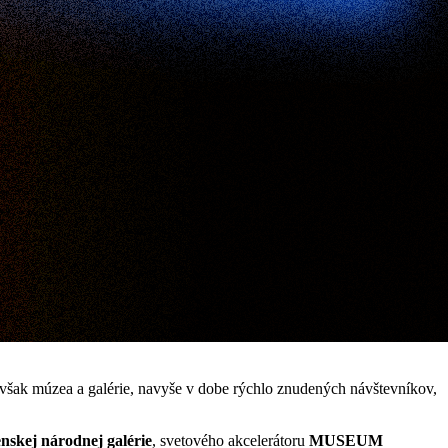
však múzea a galérie, navyše v dobe rýchlo znudených návštevníkov,
nskej národnej galérie
, svetového akcelerátoru
MUSEUM