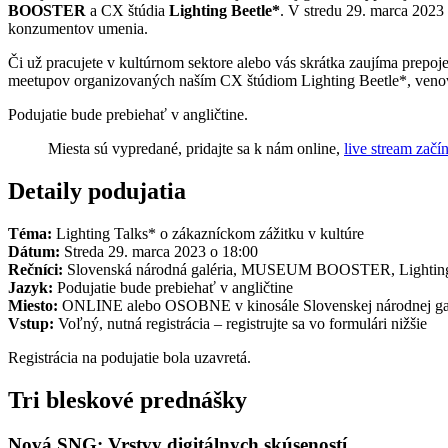
BOOSTER
a CX štúdia
Lighting Beetle*
. V stredu 29. marca 2023 
konzumentov umenia.
Či už pracujete v kultúrnom sektore alebo vás skrátka zaujíma prep
meetupov organizovaných naším CX štúdiom Lighting Beetle*, ve
Podujatie bude prebiehať v angličtine.
Miesta sú vypredané, pridajte sa k nám online,
live stream začí
Detaily podujatia
Téma:
Lighting Talks* o zákazníckom zážitku v kultúre
Dátum:
Streda 29. marca 2023 o 18:00
Rečníci:
Slovenská národná galéria, MUSEUM BOOSTER, Lighting Be
Jazyk:
Podujatie bude prebiehať v angličtine
Miesto:
ONLINE alebo OSOBNE v kinosále Slovenskej národnej galéri
Vstup:
Voľný, nutná registrácia – registrujte sa vo formulári nižšie
Registrácia na podujatie bola uzavretá.
Tri bleskové prednášky
Nová SNG: Vrstvy digitálnych skúseností