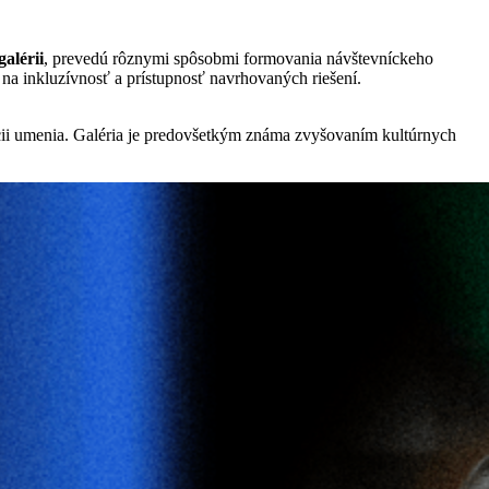
alérii
, prevedú rôznymi spôsobmi formovania návštevníckeho
 na inkluzívnosť a prístupnosť navrhovaných riešení.
ácii umenia. Galéria je predovšetkým známa zvyšovaním kultúrnych