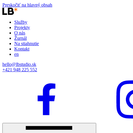
Preskočiť na hlavný obsah
Služby
Projekty
O nás
Žurnál
Na stiahnutie
Kontakt
en
hello@lbstudio.sk
+421 948 225 552