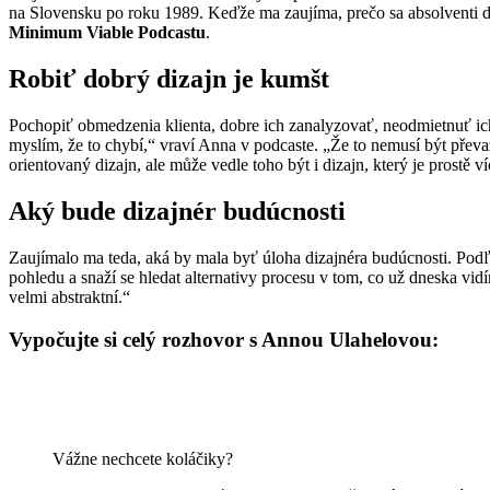
na Slovensku po roku 1989. Keďže ma zaujíma, prečo sa absolventi di
Minimum Viable Podcastu
.
Robiť dobrý dizajn je kumšt
Pochopiť obmedzenia klienta, dobre ich zanalyzovať, neodmietnuť ic
myslím, že to chybí,“ vraví Anna v podcaste. „Že to nemusí být převaž
orientovaný dizajn, ale může vedle toho být i dizajn, který je prostě v
Aký bude dizajnér budúcnosti
Zaujímalo ma teda, aká by mala byť úloha dizajnéra budúcnosti. Podľ
pohledu a snaží se hledat alternativy procesu v tom, co už dneska vi
velmi abstraktní.“
Vypočujte si celý rozhovor s Annou Ulahelovou:
Vážne nechcete koláčiky?