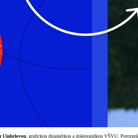
 Ulahelovou
, grafickou dizajnérkou a doktorandkou VŠVU. Porozpráva