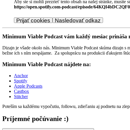
Aby ste si mohli prezrieť tento obsah na našej stránke, musíte 
https://open.spotify.com-podcast/episode/64KQI4bDC2Q
Prijať cookies
Nasledovať odkaz
Minimum Viable Podcast vám každý mesiac prináša n
Dizajn je všade okolo nás. Minimum Viable Podcast skúma dizajn s ma
bežne ich s ním nespájame. Za spoluprácu na produkcii ďakujem štú
Minimum Viable Podcast nájdete na:
Anchor
Spotify
Apple Podcasts
Castbox
Stitcher
Poteším sa každému vypočutiu, followu, zdieľaniu aj podnetu na zlep
Príjemné počúvanie :)