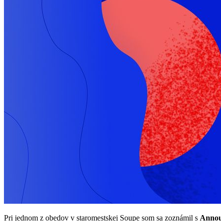
Pri jednom z obedov v staromestskej Soupe som sa zoznámil s
Annou