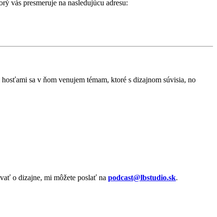
ktorý vás presmeruje na nasledujúcu adresu:
i hosťami sa v ňom venujem témam, ktoré s dizajnom súvisia, no
ávať o dizajne, mi môžete poslať na
podcast@lbstudio.sk
.