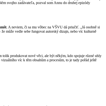
roblém svojho zadávateľa, pozval som Annu do druhej epizódy
umšt
. A neviem, či sa mu vôbec na VŠVU dá priučiť. „Já osobně si
 – že může vedle sebe fungovat autorský dizajn, nebo víc kulturně
 tolik produkovat nové věci, ale být někým, kdo spojuje různé uhly
 vizuálního víc k těm obsahům a procesům, to je tady pořád ještě