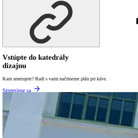
Vstúpte do katedrály
dizajnu
Kam smerujete? Radi s vami načrtneme plán pri káve.
Stretnime sa