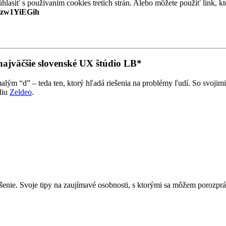
súhlasiť s používaním cookies tretích strán. Alebo môžete použiť link, 
F0zw1YiEGih
ajväčšie slovenské UX štúdio LB*
lým “d” – teda ten, ktorý hľadá riešenia na problémy ľudí. So svojim
diu
Zeldeo
.
šenie. Svoje tipy na zaujímavé osobnosti, s ktorými sa môžem porozpr