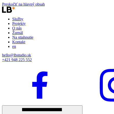
Preskočiť na hlavný obsah
Služby
Projekty
O nás
Žurnál
Na stiahnutie
Kontakt
en
hello@lbstudio.sk
+421 948 225 552