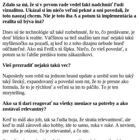
Zdalo sa mi, že si v prvom rade vedel fakt nadchnúť ľudí
vizualitou. Ukázal si im niečo veľmi pekné a oni povedali, že
toto naozaj chcem. Nie je toto iba A a potom tá implementácia a
realita už býva iná?
Dnes sú tie technológie už také rozbehnuté, že to, čo predávame, je
dosť blízko k realite. Väčšinou sa tiež snažím tam mať nejakú takú
myšlienočku na pozadí, aj keď to z toho dizajnu nebude hneď
odčitateľné. Ako má FedEx tú šípku. Niečo, čo vieš povedať, a
potom sa to ľahšie predáva tomu zákazníkovi.
Vieš prezradiť nejakú takú vec?
Naposledy som robil na jednom brand update a urobil som ho taký
taký široký, expandovaný a povedal som mi, že to je presne ako
formula, že to je rýchlosť a veľmi sa im to páčilo. To je ten
storytelling.
Ako sa ti darí reagovať na všetky meniace sa potreby a ako
zostávaš relevantný?
Keď to máš ako job, tak sa ľudia boja, že stratia relevantnosť, ale
keď to máš zároveň ako hobby, ide to samo, ruka v ruke. A neviem,
pre mňa je otázne, čo je relevantné, a čo nie.