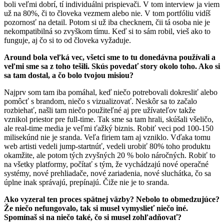
boli veľmi dobrí, tí individuálni prispievači. V tom interview ja viem
už na 80%, či to človeka vezmem alebo nie. V tom portfóliu vidíš
pozornosť na detail. Potom si už iba checknem, čii tá osoba nie je
nekompatibilná so zvyškom tímu. Keď si to sám robil, vieš ako to
funguje, aj čo si to od človeka vyžaduje.
Around bola veľká vec, všetci sme to tu donedávna používali a
veľmi sme sa z toho tešili. Skús povedať story okolo toho. Ako si
sa tam dostal, a čo bolo tvojou misiou?
Najprv som tam iba pomáhal, keď niečo potrebovali dokresliť alebo
pomôcť s brandom, niečo s vizualizovať. Neskôr sa to začalo
rozbiehať, našli tam niečo použiteľné aj pre užívateľov takže
vznikol priestor pre full-time. Tak sme sa tam hrali, skúšali všeličo,
ale real-time media je veľmi ťažký biznis. Robiť veci pod 100-150
milisekúnd nie je sranda. Veľa firiem tam aj vzniklo. Vďaka tomu
web artisti vedeli jump-startnúť, vedeli urobiť 80% toho produktu
okamžite, ale potom tých zvyšných 20 % bolo náročných. Robiť to
na všetky platformy, počítať s tým, že vychádzajú nové operačné
systémy, nové prehliadače, nové zariadenia, nové sluchátka, čo sa
úplne inak správajú, prepínajú. Čiže nie je to sranda.
Ako vyzeral ten proces spätnej väzby? Nebolo to obmedzujúce?
Že niečo nefungovalo, tak si musel vymyslieť niečo iné.
Spomínaš si na niečo také, čo si musel zohľadňovať?