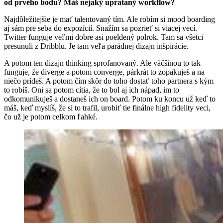
od prvého bodu? Máš nejaký uprataný workflow?
Najdôležitejšie je mať talentovaný tím. Ale robím si mood boarding
aj sám pre seba do expozícií. Snažím sa pozrieť si viacej vecí.
Twitter funguje veľmi dobre asi poeldený polrok. Tam sa všetci
presunuli z Dribblu. Je tam veľa parádnej dizajn inšpirácie.
A potom ten dizajn thinking sprofanovaný. Ale väčšinou to tak
funguje, že diverge a potom converge, párkrát to zopakuješ a na
niečo prídeš. A potom čím skôr do toho dostať toho partnera s kým
to robíš. Oni sa potom cítia, že to bol aj ich nápad, im to
odkomunikuješ a dostaneš ich on board. Potom ku koncu už keď to
máš, keď myslíš, že si to trafil, urobiť tie finálne high fidelity veci,
čo už je potom celkom ľahké.