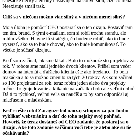
salesácke decky a emaily nastavujem na conversion, čiže čo treba.
Neexistuje small task.
Cítiš sa v niečom možno viac silný a v niečom menej silný?
Moja úloha je pomôcť CEO postarať sa o ten dizajn. Postaviť tam
ten tím, brand. S tými e-mailami som si robil trochu srandu, ale
robím všetko. Hlavne tú stratégiu, čo budeme robiť, ako to bude
vyzerať, ako sa to bude chovať, ako to bude komunikovať. To
všetko je súčasť dizajnu.
Keď som začínal, tak sme klkali. Bolo to možnože sto projektov za
rok. V robote sme mali jedného dvoch klientov. Prišiel som večer
domov na internát a ďalšieho klienta ešte ako freelance. To bola
makačka a to sa možno zmenilo za tých 20 rokov. Ak som začínal
so 100 projektami za rok, teraz robím jeden alebo dva projekty
ročne. To grajndovanie a klikanie na začiatku bolo ale veľmi dobré.
Dá ti to rýchlosť, veľmi veľa sa naučíš a to by som odporúčal aj
mlaďasom a mlaďaskám.
Keď si ešte robil Zaraguze bol naozaj schopný za pár hodín
vyklikať webstránku a dať do toho nejaký svoj pohľad.
Hovoríš, že teraz dostaneš od CEO zadanie, že postaraj sa o
dizajn. Aké toto zadanie väčšinou voči tebe je alebo aké sú tie
očakávania?