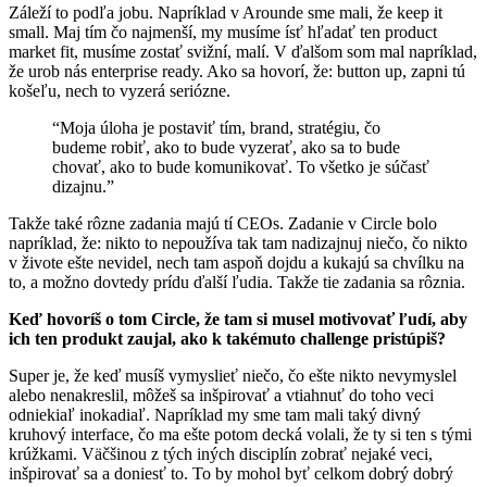
Záleží to podľa jobu. Napríklad v Arounde sme mali, že keep it
small. Maj tím čo najmenší, my musíme ísť hľadať ten product
market fit, musíme zostať svižní, malí. V ďalšom som mal napríklad,
že urob nás enterprise ready. Ako sa hovorí, že: button up, zapni tú
košeľu, nech to vyzerá seriózne.
“Moja úloha je postaviť tím, brand, stratégiu, čo
budeme robiť, ako to bude vyzerať, ako sa to bude
chovať, ako to bude komunikovať. To všetko je súčasť
dizajnu.”
Takže také rôzne zadania majú tí CEOs. Zadanie v Circle bolo
napríklad, že: nikto to nepoužíva tak tam nadizajnuj niečo, čo nikto
v živote ešte nevidel, nech tam aspoň dojdu a kukajú sa chvílku na
to, a možno dovtedy prídu ďalší ľudia. Takže tie zadania sa rôznia.
Keď hovoríš o tom Circle, že tam si musel motivovať ľudí, aby
ich ten produkt zaujal, ako k takémuto challenge pristúpiš?
Super je, že keď musíš vymyslieť niečo, čo ešte nikto nevymyslel
alebo nenakreslil, môžeš sa inšpirovať a vtiahnuť do toho veci
odniekiaľ inokadiaľ. Napríklad my sme tam mali taký divný
kruhový interface, čo ma ešte potom decká volali, že ty si ten s tými
krúžkami. Väčšinou z tých iných disciplín zobrať nejaké veci,
inšpirovať sa a doniesť to. To by mohol byť celkom dobrý dobrý