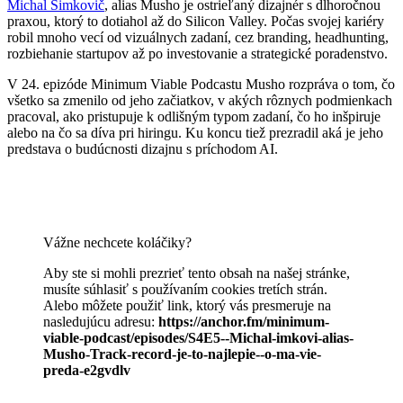
Michal Šimkovič
, alias Musho je ostrieľaný dizajnér s dlhoročnou
praxou, ktorý to dotiahol až do Silicon Valley. Počas svojej kariéry
robil mnoho vecí od vizuálnych zadaní, cez branding, headhunting,
rozbiehanie startupov až po investovanie a strategické poradenstvo.
V 24. epizóde Minimum Viable Podcastu Musho rozpráva o tom, čo
všetko sa zmenilo od jeho začiatkov, v akých rôznych podmienkach
pracoval, ako pristupuje k odlišným typom zadaní, čo ho inšpiruje
alebo na čo sa díva pri hiringu. Ku koncu tiež prezradil aká je jeho
predstava o budúcnosti dizajnu s príchodom AI.
Vážne nechcete koláčiky?
Aby ste si mohli prezrieť tento obsah na našej stránke,
musíte súhlasiť s používaním cookies tretích strán.
Alebo môžete použiť link, ktorý vás presmeruje na
nasledujúcu adresu:
https://anchor.fm/minimum-
viable-podcast/episodes/S4E5--Michal-imkovi-alias-
Musho-Track-record-je-to-najlepie--o-ma-vie-
preda-e2gvdlv