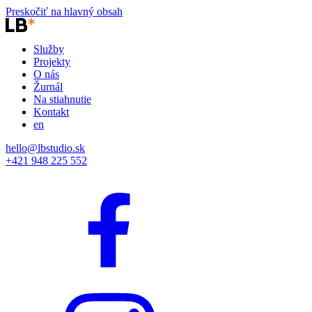
Preskočiť na hlavný obsah
Služby
Projekty
O nás
Žurnál
Na stiahnutie
Kontakt
en
hello@lbstudio.sk
+421 948 225 552