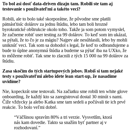
To bol asi dosť data-driven dizajn tam. Robili ste tam aj
testovanie s používateľmi a takéto veci?
Robili, ale to bolo také skorporátne, že pôvodne sme platili
pätnásťtisíc dolárov za jednu štúdiu, lebo tam boli hrozné
byrokratické obštrukcie okolo toho. Takže ja som potom vymyslel,
že začneme robiť user testing za 99 dolárov. To keď som im ukázal,
sa pýtali, že to čo je za mágiu? Najprv ale nesúhlasili, lebo by mohli
uniknúť veci. Tak som sa dohodol s legal, že keď to odbrandujeme a
bude to úplne anonymná štúdia a budeme sa pýtať iba na UXko, že
to môžeme robiť. Tak sme to zlacnili z tých 15 000 na 99 dolárov za
štúdiu.
Zasa skočím do tých startupových jobov. Robíš si tam nejaké
testy s používateľmi alebo idete lean start-up, že nasadíme
uvidíme?
Nie, kopeckrát sme testovali. Na začiatku sme robili ten white glove
onboarding, že každý kto sa zaregistroval dostal 30 minút s nami.
Čiže vždycky ja alebo Katka sme tam sedeli a počúvali tie ich prvé
reakcie. To bolo veľmi dobré.
“Väčšinou spravím 80% a tri verzie. Vysvetlím, ktorá
nás kam dovedie. Takto sa snažím byť partner aj v
rozhodovaní.”