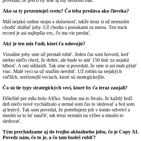
povedali, že prečo by sme aj my nemohli mať.
Ako sa ty prezentuješ svetu? Čo teba predáva ako človeka?
Máš nejakú online stopu a skúsenosť, takže teraz si už nemusím
chodiť zháňať joby. Už chodia s ponukami za mnou. Ten track
record je asi najlepšia vec, čo ma vie predať.
Aký je ten mix ľudí, ktorí ťa oslovujú?
Vizuálne joby sme už prestali robiť. Jeden čas som hovoril, keď
niekto niečo chcel, že dobre, ale bude to stáť 150 tisíc za nejakú
blbosť. A oni súhlasili. Tak sme si povedali, že sme si asi mali pýtať
viac. Malé veci sa už snažím nerobiť. Už robím na nejakých
väčších, serióznejší veciach, ktoré sú strategickejšie.
Čo sú tie typy strategických vecí, ktoré by ťa teraz zaujali?
Dôležité pre mňa bolo AIčko. Strašne ma to štvalo, že každý boží
deň niečo nové vychádzalo a nemal som čas to sledovať a bol som
aj lenivý. Tak som povedal, že potrebujem job v tomto odvetví a
musím sa to ísť naučiť, tak teraz nemám na výber a musím to
sledovať.
Tým prechádzame aj do tvojho aktuálneho jobu, čo je Copy AI.
Povedz nám, čo to je, a čo tam budeš robiť?