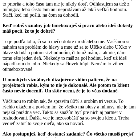
to priorita a toho času tam nie je nikdy dosť. Odhlasujem sa tiež z
mítingov, lebo často tam ani nepridávam až takú veľkú hodnotu.
Stačí, keď mi pošlú, na čom sa dohodli.
Keď robíš vizuálny job timeboxuješ si prácu alebo ideš dokedy
máš pocit, že to je dobré?
To je podľa toho, či sa ti niečo dobre urodí alebo nie. Väčšinou si
nahrám ten problém do hlavy a mne už sa to UIčko alebo UXko v
hlave skladá a potom si zhodnotím, či to už mám, a ak nie, dám
tomu ešte jeden deň. Niekedy to máš za pol hodinu, keď už ideš
nápadíkom do toho. Niekedy sa človek trápi. Nemám to vôbec
otimeboxované.
U mnohých vizuálnych dizajnérov vidím pattern, že na
projektoch robia, kým to nie je dokonalé. Ale potom to klient
často nevie doceniť. On skôr ocení, že je to včas dodané.
Väčšinou to robím tak, že spravím 80% a urobím tri verzie. To
rýchlo ukážem a poviem im, že všetko má plusy a mínusy, nie je tam
nejaká parádna vec. Takto sa snažím byť pre nich aj partner v
rozhodovaní. Ďalšia vec je nezosobášiť sa so svojou ideou. Treba
vedieť zabiť to svoje dieťa, ako sa hovorí.
Ako postupuješ, keď dostaneš zadanie? Čo všetko musíš prejsť