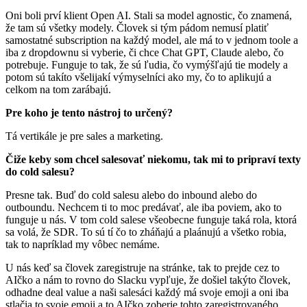
Oni boli prví klient Open AI. Stali sa model agnostic, čo znamená,
že tam sú všetky modely. Človek si tým pádom nemusí platiť
samostatné subscription na každý model, ale má to v jednom toole a
iba z dropdownu si vyberie, či chce Chat GPT, Claude alebo, čo
potrebuje. Funguje to tak, že sú ľudia, čo vymýšľajú tie modely a
potom sú takíto všelijakí výmyselníci ako my, čo to aplikujú a
celkom na tom zarábajú.
Pre koho je tento nástroj to určený?
Tá vertikále je pre sales a marketing.
Čiže keby som chcel salesovať niekomu, tak mi to pripraví texty
do cold salesu?
Presne tak. Buď do cold salesu alebo do inbound alebo do
outboundu. Nechcem ti to moc predávať, ale iba poviem, ako to
funguje u nás. V tom cold salese všeobecne funguje taká rola, ktorá
sa volá, že SDR. To sú tí čo to zháňajú a plaánujú a všetko robia,
tak to napríklad my vôbec nemáme.
U nás keď sa človek zaregistruje na stránke, tak to prejde cez to
AIčko a nám to rovno do Slacku vypľuje, že došiel takýto človek,
odhadne deal value a naši salesáci každý má svoje emoji a oni iba
stlačia to svoje emoji a to AIčko zoberie tohto zaregistrovaného