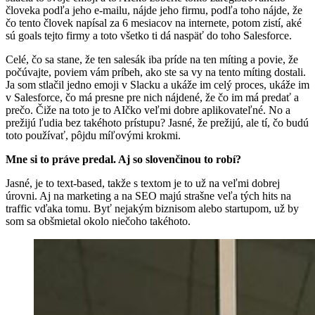
človeka podľa jeho e-mailu, nájde jeho firmu, podľa toho nájde, že
čo tento človek napísal za 6 mesiacov na internete, potom zistí, aké
sú goals tejto firmy a toto všetko ti dá naspäť do toho Salesforce.
Celé, čo sa stane, že ten salesák iba príde na ten míting a povie, že
počúvajte, poviem vám príbeh, ako ste sa vy na tento míting dostali.
Ja som stlačil jedno emoji v Slacku a ukáže im celý proces, ukáže im
v Salesforce, čo má presne pre nich nájdené, že čo im má predať a
prečo. Čiže na toto je to AIčko veľmi dobre aplikovateľné. No a
prežijú ľudia bez takéhoto prístupu? Jasné, že prežijú, ale tí, čo budú
toto používať, pôjdu míľovými krokmi.
Mne si to práve predal. Aj so slovenčinou to robí?
Jasné, je to text-based, takže s textom je to už na veľmi dobrej
úrovni. Aj na marketing a na SEO majú strašne veľa tých hits na
traffic vďaka tomu. Byť nejakým biznisom alebo startupom, už by
som sa obšmietal okolo niečoho takéhoto.