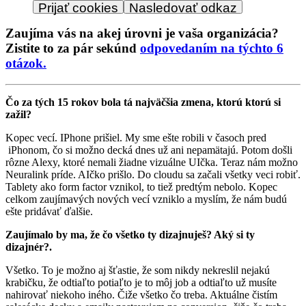
Prijať cookies
Nasledovať odkaz
Zaujíma vás na akej úrovni je vaša organizácia?
Zistite to za pár sekúnd
odpovedaním na týchto 6
otázok.
Čo za tých 15 rokov bola tá najväčšia zmena, ktorú ktorú si
zažil?
Kopec vecí. IPhone prišiel. My sme ešte robili v časoch pred
iPhonom, čo si možno decká dnes už ani nepamätajú. Potom došli
rôzne Alexy, ktoré nemali žiadne vizuálne UIčka. Teraz nám možno
Neuralink príde. AIčko prišlo. Do cloudu sa začali všetky veci robiť.
Tablety ako form factor vznikol, to tiež predtým nebolo. Kopec
celkom zaujímavých nových vecí vzniklo a myslím, že nám budú
ešte pridávať ďalšie.
Zaujímalo by ma, že čo všetko ty dizajnuješ? Aký si ty
dizajnér?.
Všetko. To je možno aj šťastie, že som nikdy nekreslil nejakú
krabičku, že odtiaľto potiaľto je to môj job a odtiaľto už musíte
nahirovať niekoho iného. Čiže všetko čo treba. Aktuálne čistím