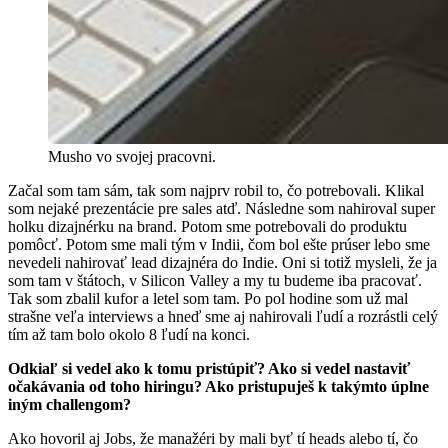
Musho vo svojej pracovni.
Začal som tam sám, tak som najprv robil to, čo potrebovali. Klikal
som nejaké prezentácie pre sales atď. Následne som nahiroval super
holku dizajnérku na brand. Potom sme potrebovali do produktu
pomôcť. Potom sme mali tým v Indii, čom bol ešte prúser lebo sme
nevedeli nahirovať lead dizajnéra do Indie. Oni si totiž mysleli, že ja
som tam v štátoch, v Silicon Valley a my tu budeme iba pracovať.
Tak som zbalil kufor a letel som tam. Po pol hodine som už mal
strašne veľa interviews a hneď sme aj nahirovali ľudí a rozrástli celý
tím až tam bolo okolo 8 ľudí na konci.
Odkiaľ si vedel ako k tomu pristúpiť? Ako si vedel nastaviť
očakávania od toho hiringu? Ako pristupuješ k takýmto úplne
iným challengom?
Ako hovoril aj Jobs, že manažéri by mali byť tí heads alebo tí, čo