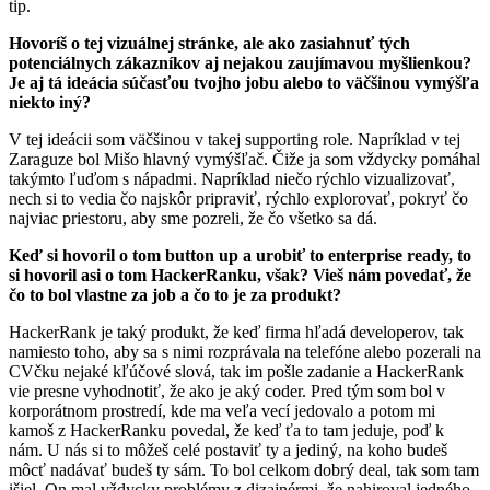
tip.
Hovoríš o tej vizuálnej stránke, ale ako zasiahnuť tých
potenciálnych zákazníkov aj nejakou zaujímavou myšlienkou?
Je aj tá ideácia súčasťou tvojho jobu alebo to väčšinou vymýšľa
niekto iný?
V tej ideácii som väčšinou v takej supporting role. Napríklad v tej
Zaraguze bol Mišo hlavný vymýšľač. Čiže ja som vždycky pomáhal
takýmto ľuďom s nápadmi. Napríklad niečo rýchlo vizualizovať,
nech si to vedia čo najskôr pripraviť, rýchlo explorovať, pokryť čo
najviac priestoru, aby sme pozreli, že čo všetko sa dá.
Keď si hovoril o tom button up a urobiť to enterprise ready, to
si hovoril asi o tom HackerRanku, však? Vieš nám povedať, že
čo to bol vlastne za job a čo to je za produkt?
HackerRank je taký produkt, že keď firma hľadá developerov, tak
namiesto toho, aby sa s nimi rozprávala na telefóne alebo pozerali na
CVčku nejaké kľúčové slová, tak im pošle zadanie a HackerRank
vie presne vyhodnotiť, že ako je aký coder. Pred tým som bol v
korporátnom prostredí, kde ma veľa vecí jedovalo a potom mi
kamoš z HackerRanku povedal, že keď ťa to tam jeduje, poď k
nám. U nás si to môžeš celé postaviť ty a jediný, na koho budeš
môcť nadávať budeš ty sám. To bol celkom dobrý deal, tak som tam
išiel. On mal vždycky problémy z dizajnérmi, že nahiroval jedného,