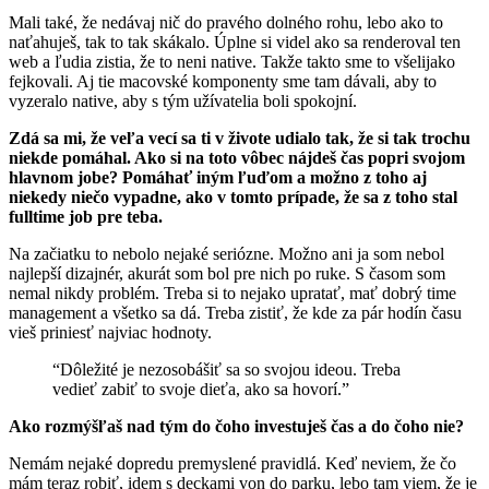
Mali také, že nedávaj nič do pravého dolného rohu, lebo ako to
naťahuješ, tak to tak skákalo. Úplne si videl ako sa renderoval ten
web a ľudia zistia, že to neni native. Takže takto sme to všelijako
fejkovali. Aj tie macovské komponenty sme tam dávali, aby to
vyzeralo native, aby s tým užívatelia boli spokojní.
Zdá sa mi, že veľa vecí sa ti v živote udialo tak, že si tak trochu
niekde pomáhal. Ako si na toto vôbec nájdeš čas popri svojom
hlavnom jobe? Pomáhať iným ľuďom a možno z toho aj
niekedy niečo vypadne, ako v tomto prípade, že sa z toho stal
fulltime job pre teba.
Na začiatku to nebolo nejaké seriózne. Možno ani ja som nebol
najlepší dizajnér, akurát som bol pre nich po ruke. S časom som
nemal nikdy problém. Treba si to nejako upratať, mať dobrý time
management a všetko sa dá. Treba zistiť, že kde za pár hodín času
vieš priniesť najviac hodnoty.
“Dôležité je nezosobášiť sa so svojou ideou. Treba
vedieť zabiť to svoje dieťa, ako sa hovorí.”
Ako rozmýšľaš nad tým do čoho investuješ čas a do čoho nie?
Nemám nejaké dopredu premyslené pravidlá. Keď neviem, že čo
mám teraz robiť, idem s deckami von do parku, lebo tam viem, že je