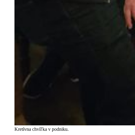
Kretívna chvíľka v podniku.