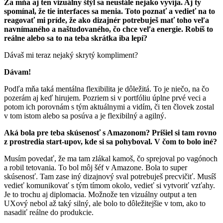
Za mňa aj ten vizuálny štýl sa neustále nejako vyvíja. Aj ty
spomínal, že tie interfaces sa menia. Toto poznať a vedieť na to
reagovať mi príde, že ako dizajnér potrebuješ mať toho veľa
navnímaného a naštudovaného, čo chce veľa energie. Robíš to
reálne alebo sa to na teba skrátka iba lepí?
Dávaš mi teraz nejaký skrytý kompliment?
Dávam!
Podľa mňa taká mentálna flexibilita je dôležitá. To je niečo, na čo
pozerám aj keď hirujem. Pozriem si v portfóliu úplne prvé veci a
potom ich porovnám s tým aktuálnymi a vidím, či ten človek zostal
v tom istom alebo sa posúva a je flexibilný a agilný.
Aká bola pre teba skúsenosť s Amazonom? Prišiel si tam rovno
z prostredia start-upov, kde si sa pohyboval. V čom to bolo iné?
Musím povedať, že ma tam zlákal kamoš, čo sprejoval po vagónoch
a robil tetovania. To bol môj šéf v Amazone. Bola to super
skúsenosť. Tam zase iný dizajnový sval potrebuješ precvičiť. Musíš
vedieť komunikovať s tým tímom okolo, vedieť si vytvoriť vzťahy.
Je to trochu aj diplomacia. Možnože ten vizuálny output a ten
UXový nebol až taký silný, ale bolo to dôležitejšie v tom, ako to
nasadiť reálne do produkcie.