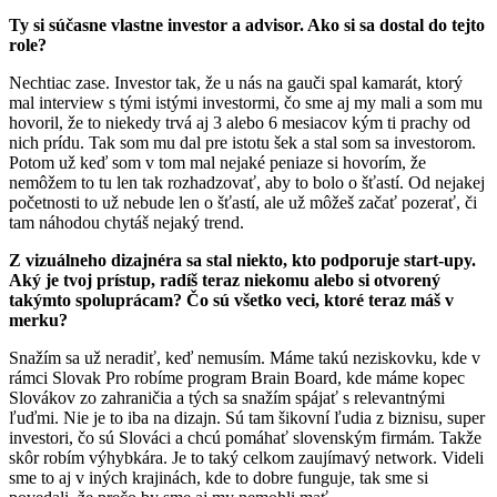
Ty si súčasne vlastne investor a advisor. Ako si sa dostal do tejto
role?
Nechtiac zase. Investor tak, že u nás na gauči spal kamarát, ktorý
mal interview s tými istými investormi, čo sme aj my mali a som mu
hovoril, že to niekedy trvá aj 3 alebo 6 mesiacov kým ti prachy od
nich prídu. Tak som mu dal pre istotu šek a stal som sa investorom.
Potom už keď som v tom mal nejaké peniaze si hovorím, že
nemôžem to tu len tak rozhadzovať, aby to bolo o šťastí. Od nejakej
početnosti to už nebude len o šťastí, ale už môžeš začať pozerať, či
tam náhodou chytáš nejaký trend.
Z vizuálneho dizajnéra sa stal niekto, kto podporuje start-upy.
Aký je tvoj prístup, radíš teraz niekomu alebo si otvorený
takýmto spoluprácam? Čo sú všetko veci, ktoré teraz máš v
merku?
Snažím sa už neradiť, keď nemusím. Máme takú neziskovku, kde v
rámci Slovak Pro robíme program Brain Board, kde máme kopec
Slovákov zo zahraničia a tých sa snažím spájať s relevantnými
ľuďmi. Nie je to iba na dizajn. Sú tam šikovní ľudia z biznisu, super
investori, čo sú Slováci a chcú pomáhať slovenským firmám. Takže
skôr robím výhybkára. Je to taký celkom zaujímavý network. Videli
sme to aj v iných krajinách, kde to dobre funguje, tak sme si