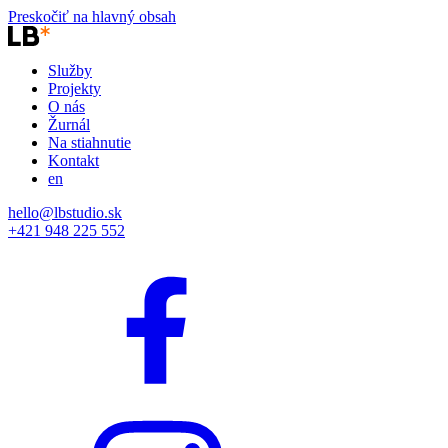
Preskočiť na hlavný obsah
Služby
Projekty
O nás
Žurnál
Na stiahnutie
Kontakt
en
hello@lbstudio.sk
+421 948 225 552