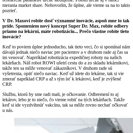
merania market share. Nehovorím, že úplne, ale vieme sa na to takto
pozrieť.
V Dr. Maxovi robíte dosť významné inovácie, aspoň mne to tak
príde. Spomeniem nový koncept Super Dr. Max, robíte odbery
priamo na lekárni, máte robotizáciu... Prečo vlastne robíte tieto
inovácie?
Keď to poviem úplne jednoducho, tak tieto veci, čo si spomínal nám
dávajú jednak niečo naviac pre pacientov a v druhom rade aj čas sa
im venovať. Naprríklad robotizácia expedičnej roboty na našich
lekárňach. Náš robot ROWI ušetrí cestu do a zo skladu lekárnikovi,
takže ten sa môže venovať zákazníkovi. V druhom rade sú
vyšetrenia, opäť niečo naviac. Keď už idete do lekárne, tak si vie
zmerať napríklad CRP a až s tým ísť k lekárovi, keď je zvýšené
CRP.
Službu, ktorú by sme radi mali, je očkovanie. Odbremení to aj
lekárov, lebo je to niečo, čo vieme robiť na tých lekárňach. Takže
keď si ide vyzdvihnúť vakcínu, tak sa môže rovno nechať očkovať
u nás.