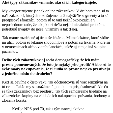
Aké typy zákazníkov vnímate, ako si ich kategorizujete.
My kategorizujeme jednak online zákazníkov. V druhom rade sú to
naši zákazníci, ktorých rozlišujeme na 2 najväčšie segmenty a to sú
predpisoví zákazníci, potom sú to takí bežní okoloidúci a v
neposlednom rade, že takí, ktorí riešia nejakí nie akútni problém-
potrebujú kvapky do nosa, vitamíny a tak ďalej.
Tak máme rozdelené aj tie naše lekárne. Máme lekárne, ktoré vidíte
na ulici, potom sú lekárne shoppingové a potom sú lekárne, ktoré sú
v nemocniciach alebo v ambulanciách, takže aj tam je iná skupina
pacientov.
Delíte tých zákazníkov aj socio demograficky, že ich máte
presne pomenovaných, že toto je nejaký jeho profil? Alebo sú to
skôr módy nakupovania, že tí ľudia sa proste nejako presúvajú
z jedného módu do druhého?
Keď sa bavíme o čisto veku, tak dôchodcovia sú viac senzitívni na
tú cenu. Takže my sa snažíme tú ponuku im prispôsobovať. Ale čo
sa týka zákazníkov bez predpisu, tak tých samozrejme triedime na
zákaznícke skupiny na základe ich nákupného správania, hodnoty a
zloženia košíka.
Keď je NPS pod 70, tak s tým naozaj aktívne