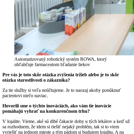
Automatizovaný robotický systém ROWA, ktorý 
uhľahčuje farmaceutom hľadanie liekov
Pre vás je toto skôr otázka zvýšenia tržieb alebo je to skôr
otázka starostlivosti o zákazníka?
Za tie služby si veľa neúčtujeme. Je to naozaj akoby ponúknuť
pacientovi niečo naviac.
Hovorili sme o týchto inováciách, ako vám tie inovácie
pomáhajú vyhrať na konkurenčnom trhu?
V lojalite. Vieme, aké sú dlhé čakacie doby u tých lekárov a keď už
sa rozhodnem, že idem si riešiť nejaký problém, tak si to viem
vyriešiť na jednom mieste a tým pádom si budujem lojalitu. A na