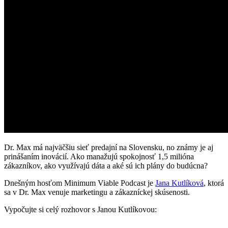
Dr. Max má najväčšiu sieť predajní na Slovensku, no známy je aj
prinášaním inovácií. Ako manažujú spokojnosť 1,5 milióna
zákazníkov, ako využívajú dáta a aké sú ich plány do budúcna?
Dnešným hosťom Minimum Viable Podcast je
Jana Kutlíková
, ktorá
sa v Dr. Max venuje marketingu a zákazníckej skúsenosti.
Vypočujte si celý rozhovor s Janou Kutlíkovou: