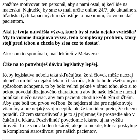
snažíme motivovať ten personál, aby s nami ostal, aj keď ide na
materskú. Najradšej by sme to mali určite online 24/7, ale aktuálne z
hľadiska tých kapacitných možností je to maximum, čo vieme dať
pacientom,
Aká je tvoja najväčšia výzva, ktorú by si rada nejako vyriešila?
My to voláme dizajnová výzva, teda komplexný problém, ktorý
stojí pred tebou a chcela by si sa cez to dostať.
Ako som to spomínala, mať lekáreň v Metaverse.
Čiže na to potrebuješ dávku legislatívy lepšej.
Keby legislatíva nebola taká skľučujúca, že si človek môže naozaj
uletieť a urobiť si nejakú lekáreň tisícročia, kde to bude všetko iným
spôsobom uchopené, to by bolo veľmi pekné v rámci toho, ako si to
pekne povedal dizajnového charakteru a aby tie naše lekárne naozaj
ponúkali niečo naviac, aby tam pacienti chodili kvôli tým službám.
Aby sme boli tou prvou voľbou, že nejdem si iba pre nejaké svoje
vitamíny a pre nejaký svoj receptík, ale že tam idem preto, že chcem
poradiť. Chcem starostlivosť a je to aj príjemnejšie prostredie ako v
čakárni u lekára. Pozdvihnúť povedomie lekárne aj na vyššiu
úroveň. To je viac ako len lekáreň, ale je to niekde, kde sa poskytuje
tá komplexná starostlivosť pre našich pacientov.