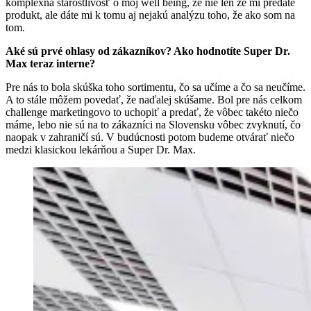
komplexná starostlivosť o môj well being, že nie len že mi predáte
produkt, ale dáte mi k tomu aj nejakú analýzu toho, že ako som na
tom.
Aké sú prvé ohlasy od zákazníkov? Ako hodnotíte Super Dr.
Max teraz interne?
Pre nás to bola skúška toho sortimentu, čo sa učíme a čo sa neučíme.
A to stále môžem povedať, že naďalej skúšame. Bol pre nás celkom
challenge marketingovo to uchopiť a predať, že vôbec takéto niečo
máme, lebo nie sú na to zákazníci na Slovensku vôbec zvyknutí, čo
naopak v zahraničí sú. V budúcnosti potom budeme otvárať niečo
medzi klasickou lekárňou a Super Dr. Max.