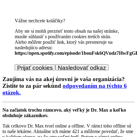
Vážne nechcete koláčiky?
Aby ste si mohli prezrieť tento obsah na našej stránke,
musíte súhlasiť s používaním cookies tretích strán.
Alebo môžete použiť link, ktorý vás presmeruje na
nasledujúcu adresu:
https://open.spotify.com/episode/1bouFsk6QVudz7HwFg
Prijať cookies
Nasledovať odkaz
Zaujíma vás na akej úrovni je vaša organizácia?
Zistite to za pár sekúnd
odpovedaním na týchto 6
otázok.
Na začiatok trochu rámcovo, aký veľký je Dr. Max a koľko
obsluhuje zákazníkov.
Tak celkovo Dr. Max tvorí online a offline. V rámci toho offline sú
to naše lekárne. Aktuálne ich máme 421 a môžeme povedať, že sme
v každom okrese, na čo sme veľmi hrdí. Potom v rámci online