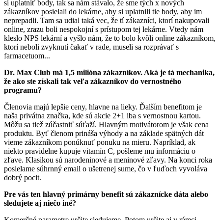
si uplatniť body, tak sa nám stávalo, že sme tých x nových
zákazníkov posielali do lekárne, aby si uplatnili tie body, aby im
neprepadli. Tam sa udial taká vec, že tí zákazníci, ktorí nakupovali
online, zrazu boli nespokojní s prístupom tej lekárne. Vtedy nám
kleslo NPS lekární a vyšlo nám, že to bolo kvôli online zákazníkom,
ktorí neboli zvyknutí čakať v rade, museli sa rozprávať s
farmacetuom...
Dr. Max Club má 1,5 milióna zákazníkov. Aká je tá mechanika,
že ako ste získali tak veľa zákazníkov do vernostného
programu?
Členovia majú lepšie ceny, hlavne na lieky. Ďalším benefitom je
naša privátna značka, kde sú akcie 2+1 iba s vernostnou kartou.
Môžu sa tiež zúčastniť súťaží. Hlavným motivátorom je však cena
produktu. Byť členom prináša výhody a na základe spätných dát
vieme zákazníkom ponúknuť ponuku na mieru. Napríklad, ak
niekto pravidelne kupuje vitamín C, pošleme mu informáciu o
zľave. Klasikou sú narodeninové a meninové zľavy. Na konci roka
posielame súhrnný email o ušetrenej sume, čo v ľuďoch vyvoláva
dobrý pocit.
Pre vás ten hlavný primárny benefit sú zákaznícke dáta alebo
sledujete aj niečo iné?
Komerčné parametre určite sledujeme. Potom určite aj v rámci