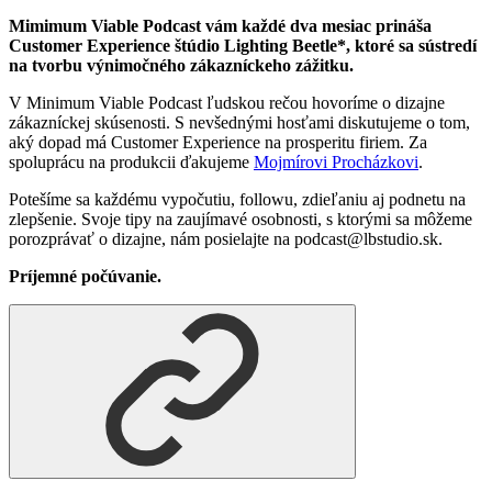
Mimimum Viable Podcast vám každé dva mesiac prináša
Customer Experience štúdio Lighting Beetle*, ktoré sa sústredí
na tvorbu výnimočného zákazníckeho zážitku.
V Minimum Viable Podcast ľudskou rečou hovoríme o dizajne
zákazníckej skúsenosti. S nevšednými hosťami diskutujeme o tom,
aký dopad má Customer Experience na prosperitu firiem. Za
spoluprácu na produkcii ďakujeme
Mojmírovi Procházkovi
.
Potešíme sa každému vypočutiu, followu, zdieľaniu aj podnetu na
zlepšenie. Svoje tipy na zaujímavé osobnosti, s ktorými sa môžeme
porozprávať o dizajne, nám posielajte na podcast@lbstudio.sk.
Príjemné počúvanie.