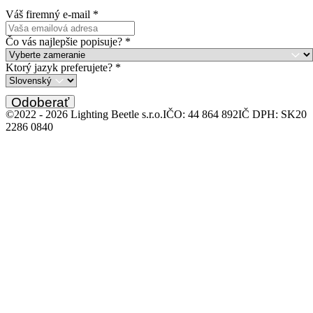
Váš firemný e-mail
*
Čo vás najlepšie popisuje?
*
Ktorý jazyk preferujete?
*
Odoberať
©2022 -
2026
Lighting Beetle s.r.o.
IČO: 44 864 892
IČ DPH: SK20
2286 0840