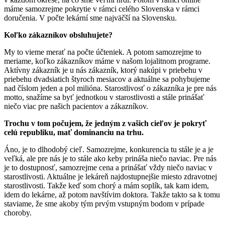
máme samozrejme pokrytie v rámci celého Slovenska v rámci
doručenia. V počte lekární sme najväčší na Slovensku.
Koľko zákazníkov obsluhujete?
My to vieme merať na počte účteniek. A potom samozrejme to
meriame, koľko zákazníkov máme v našom lojalitnom programe.
Aktívny zákazník je u nás zákazník, ktorý nakúpi v priebehu v
priebehu dvadsiatich štyroch mesiacov a aktuálne sa pohybujeme
nad číslom jeden a pol milióna. Starostlivosť o zákazníka je pre nás
motto, snažíme sa byť jednotkou v starostlivosti a stále prinášať
niečo viac pre našich pacientov a zákazníkov.
Trochu v tom počujem, že jedným z vašich cieľov je pokryť
celú republiku, mať dominanciu na trhu.
Áno, je to dlhodobý cieľ. Samozrejme, konkurencia tu stále je a je
veľká, ale pre nás je to stále ako keby prináša niečo naviac. Pre nás
je to dostupnosť, samozrejme cena a prinášať vždy niečo naviac v
starostlivosti. Aktuálne je lekáreň najdostupnejšie miesto zdravotnej
starostlivosti. Takže keď som chorý a mám soplík, tak kam idem,
idem do lekárne, až potom navštívim doktora. Takže takto sa k tomu
staviame, že sme akoby tým prvým vstupným bodom v prípade
choroby.