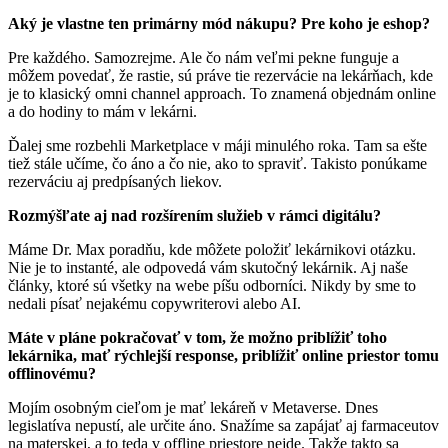
Aký je vlastne ten primárny mód nákupu? Pre koho je eshop?
Pre každého. Samozrejme. Ale čo nám veľmi pekne funguje a
môžem povedať, že rastie, sú práve tie rezervácie na lekárňach, kde
je to klasický omni channel approach. To znamená objednám online
a do hodiny to mám v lekárni.
Ďalej sme rozbehli Marketplace v máji minulého roka. Tam sa ešte
tiež stále učíme, čo áno a čo nie, ako to spraviť. Takisto ponúkame
rezerváciu aj predpísaných liekov.
Rozmýšľate aj nad rozšírením služieb v rámci digitálu?
Máme Dr. Max poradňu, kde môžete položiť lekárnikovi otázku.
Nie je to instanté, ale odpovedá vám skutočný lekárnik. Aj naše
články, ktoré sú všetky na webe píšu odborníci. Nikdy by sme to
nedali písať nejakému copywriterovi alebo AI.
Máte v pláne pokračovať v tom, že možno priblížiť toho
lekárnika, mať rýchlejší response, priblížiť online priestor tomu
offlinovému?
Mojím osobným cieľom je mať lekáreň v Metaverse. Dnes
legislatíva nepustí, ale určite áno. Snažíme sa zapájať aj farmaceutov
na materskej, a to teda v offline priestore nejde. Takže takto sa