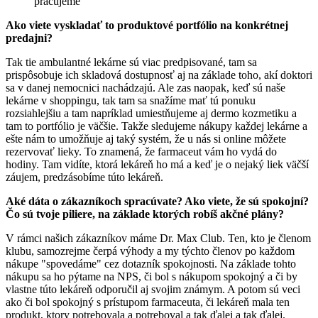
pracujeme
Ako viete vyskladať to produktové portfólio na konkrétnej
predajni?
Tak tie ambulantné lekárne sú viac predpisované, tam sa
prispôsobuje ich skladová dostupnosť aj na základe toho, akí doktori
sa v danej nemocnici nachádzajú. Ale zas naopak, keď sú naše
lekárne v shoppingu, tak tam sa snažíme mať tú ponuku
rozsiahlejšiu a tam napríklad umiestňujeme aj dermo kozmetiku a
tam to portfólio je väčšie. Takže sledujeme nákupy každej lekárne a
ešte nám to umožňuje aj taký systém, že u nás si online môžete
rezervovať lieky. To znamená, že farmaceut vám ho vydá do
hodiny. Tam vidíte, ktorá lekáreň ho má a keď je o nejaký liek väčší
záujem, predzásobíme túto lekáreň.
Aké dáta o zákazníkoch spracúvate? Ako viete, že sú spokojní?
Čo sú tvoje piliere, na základe ktorých robíš akčné plány?
V rámci našich zákazníkov máme Dr. Max Club. Ten, kto je členom
klubu, samozrejme čerpá výhody a my týchto členov po každom
nákupe "spovedáme" cez dotazník spokojnosti. Na základe tohto
nákupu sa ho pýtame na NPS, či bol s nákupom spokojný a či by
vlastne túto lekáreň odporučil aj svojim známym. A potom sú veci
ako či bol spokojný s prístupom farmaceuta, či lekáreň mala ten
produkt, ktory potrebovala a potreboval a tak ďalej a tak ďalej.