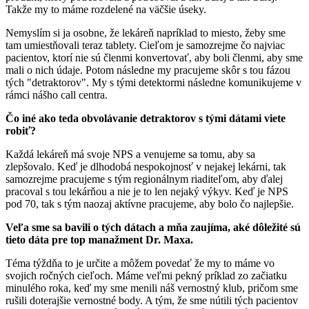
Takže my to máme rozdelené na väčšie úseky.
Nemyslím si ja osobne, že lekáreň napríklad to miesto, žeby sme
tam umiestňovali teraz tablety. Cieľom je samozrejme čo najviac
pacientov, ktorí nie sú členmi konvertovať, aby boli členmi, aby sme
mali o nich údaje. Potom následne my pracujeme skôr s tou fázou
tých "detraktorov". My s tými detektormi následne komunikujeme v
rámci nášho call centra.
Čo iné ako teda obvolávanie detraktorov s tými dátami viete
robiť?
Každá lekáreň má svoje NPS a venujeme sa tomu, aby sa
zlepšovalo. Keď je dlhodobá nespokojnosť v nejakej lekárni, tak
samozrejme pracujeme s tým regionálnym riaditeľom, aby ďalej
pracoval s tou lekárňou a nie je to len nejaký výkyv. Keď je NPS
pod 70, tak s tým naozaj aktívne pracujeme, aby bolo čo najlepšie.
Veľa sme sa bavili o tých dátach a mňa zaujíma, aké dôležité sú
tieto dáta pre top manažment Dr. Maxa.
Téma týždňa to je určite a môžem povedať že my to máme vo
svojich ročných cieľoch. Máme veľmi pekný príklad zo začiatku
minulého roka, keď my sme menili náš vernostný klub, pričom sme
rušili doterajšie vernostné body. A tým, že sme nútili tých pacientov