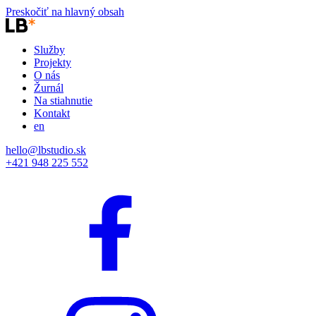
Preskočiť na hlavný obsah
Služby
Projekty
O nás
Žurnál
Na stiahnutie
Kontakt
en
hello@lbstudio.sk
+421 948 225 552