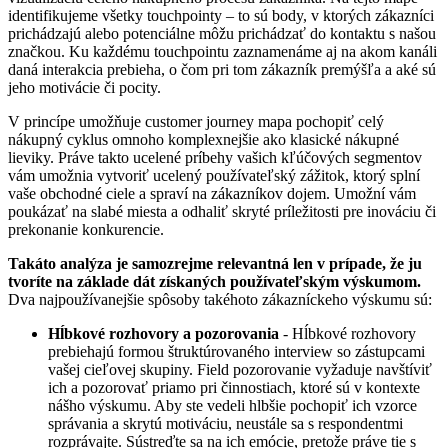
identifikujeme všetky touchpointy – to sú body, v ktorých zákazníci
prichádzajú alebo potenciálne môžu prichádzať do kontaktu s našou
značkou. Ku každému touchpointu zaznamenáme aj na akom kanáli
daná interakcia prebieha, o čom pri tom zákazník premýšľa a aké sú
jeho motivácie či pocity.
V princípe umožňuje customer journey mapa pochopiť celý
nákupný cyklus omnoho komplexnejšie ako klasické nákupné
lieviky. Práve takto ucelené príbehy vašich kľúčových segmentov
vám umožnia vytvoriť ucelený používateľský zážitok, ktorý splní
vaše obchodné ciele a spraví na zákazníkov dojem. Umožní vám
poukázať na slabé miesta a odhaliť skryté príležitosti pre inováciu či
prekonanie konkurencie.
Takáto analýza je samozrejme relevantná len v prípade, že ju
tvoríte na základe dát získaných používateľským výskumom.
Dva najpoužívanejšie spôsoby takéhoto zákazníckeho výskumu sú:
Hĺbkové rozhovory a pozorovania
- Hĺbkové rozhovory
prebiehajú formou štruktúrovaného interview so zástupcami
vašej cieľovej skupiny. Field pozorovanie vyžaduje navštíviť
ich a pozorovať priamo pri činnostiach, ktoré sú v kontexte
nášho výskumu. Aby ste vedeli hlbšie pochopiť ich vzorce
správania a skrytú motiváciu, neustále sa s respondentmi
rozprávajte. Sústreďte sa na ich emócie, pretože práve tie s