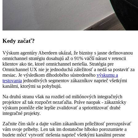
Kedy začať?
Výskum agentúry Aberdeen ukázal, že biznisy s jasne definovanou
omnichannel stratégiu dosahujú až o 91% väčší nárast v retencii
klientov ako tie, ktoré omnichannel neriešia. Stratégia pre
Omnichannel UX nie je jednoduchá záležitosť a nedá sa postaviť za
mesiac. Je výsledkom dlhodobého sústredeného
výskumu a
testovania
jednotlivých segmentov zákazníkov naprieč všetkými
kanálmi, ktorými sa pohybujú.
Na druhú stranu však na rozdiel od miliónových integračných
projektov až tak rozpočet nezaťažia. Práve naopak - zákaznícky
výskum pomôže ešte lepšie zvalidovať a sprioritizovať drahé
integračné projekty.
Začnite čím skôr a dajte vašim zákaníkom príležitosť prerozprávať
vám svoje príbehy. Len tak im dostatočne hlboko porozumiete a
budete môcť vytvoriť riešenia naprieč všetkými kanálmi presne