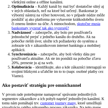
všetkými online a offline kanálmi.
Optimalizácia
– Každý kanál by mal byť dostatočne silný aj
v iných oblastiach, než na ktoré bol určený. Bankomat je
výborný nástroj na výber hotovosti, no v prípade núdze môže
poslúžiť aj ako platforma pre vybavenie krátkodobého úveru
či zmenu limitov na účte. A mimochodom,
skutočne musia
bankomaty vyzerať tak ako vyzerajú?
Nadväznosť
– zabezpečte, aby bolo pre používateľa
jednoduché prejsť z jedného kanálu do druhého. Ak na
pobočke riešili úver, uložte ich požiadavky do systému a
zobrazte ich v zákazníkovom internet bankingu a mobilnej
aplikácii.
Synchronizácia
– zabezpečte, aby boli všetky dáta pre
používateľa aktuálne. Ak ste im ponúkli na pobočke zľavu
20%, preneste ju aj na web.
Kolaborácia
– identifikujte, ako a kde zákazníci interagujú so
svojimi blízkymi a uľahčite im to to (napr. osobné platby cez
Viamo).
Ako postaviť stratégiu pre omnichannel
V prvom rade potrebujeme namapovať správanie jednotlivých
segmentov zákazníkov a ich pohyb naprieč jednotlivým kanálmi. K
tomu nám pomáhajú tzv.
customer journey mapy
, ktoré umožňujú
vizualizáciu celého nákupného procesu zákazníka. Na tejto mape