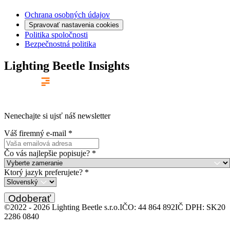
Ochrana osobných údajov
Spravovať nastavenia cookies
Politika spoločnosti
Bezpečnostná politika
Lighting Beetle Insights
Nenechajte si ujsť náš newsletter
Váš firemný e-mail
*
Čo vás najlepšie popisuje?
*
Ktorý jazyk preferujete?
*
Odoberať
©2022 -
2026
Lighting Beetle s.r.o.
IČO: 44 864 892
IČ DPH: SK20
2286 0840