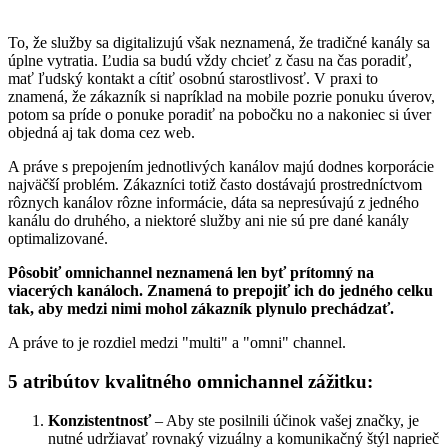
To, že služby sa digitalizujú však neznamená, že tradičné kanály sa
úplne vytratia. Ľudia sa budú vždy chcieť z času na čas poradiť,
mať ľudský kontakt a cítiť osobnú starostlivosť. V praxi to
znamená, že zákazník si napríklad na mobile pozrie ponuku úverov,
potom sa príde o ponuke poradiť na pobočku no a nakoniec si úver
objedná aj tak doma cez web.
A práve s prepojením jednotlivých kanálov majú dodnes korporácie
najväčší problém. Zákazníci totiž často dostávajú prostredníctvom
rôznych kanálov rôzne informácie, dáta sa nepresúvajú z jedného
kanálu do druhého, a niektoré služby ani nie sú pre dané kanály
optimalizované.
Pôsobiť omnichannel neznamená len byť prítomný na
viacerých kanáloch. Znamená to prepojiť ich do jedného celku
tak, aby medzi nimi mohol zákazník plynulo prechádzať.
A práve to je rozdiel medzi "multi" a "omni" channel.
5 atribútov kvalitného omnichannel zážitku:
Konzistentnosť
– Aby ste posilnili účinok vašej značky, je
nutné udržiavať rovnaký vizuálny a komunikačný štýl naprieč