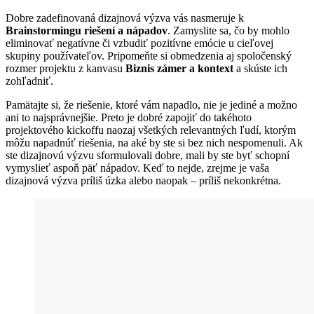
Dobre zadefinovaná dizajnová výzva vás nasmeruje k
Brainstormingu riešení a nápadov
. Zamyslite sa, čo by mohlo
eliminovať negatívne či vzbudiť pozitívne emócie u cieľovej
skupiny používateľov. Pripomeňte si obmedzenia aj spoločenský
rozmer projektu z kanvasu
Biznis zámer a kontext
a skúste ich
zohľadniť.
Pamätajte si, že riešenie, ktoré vám napadlo, nie je jediné a možno
ani to najsprávnejšie. Preto je dobré zapojiť do takéhoto
projektového kickoffu naozaj všetkých relevantných ľudí, ktorým
môžu napadnúť riešenia, na aké by ste si bez nich nespomenuli. Ak
ste dizajnovú výzvu sformulovali dobre, mali by ste byť schopní
vymyslieť aspoň päť nápadov. Keď to nejde, zrejme je vaša
dizajnová výzva príliš úzka alebo naopak – príliš nekonkrétna.