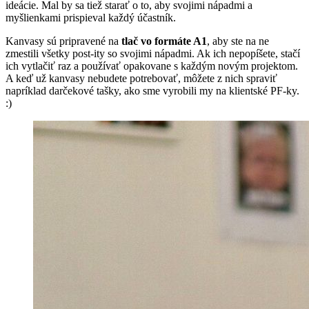
ideácie. Mal by sa tiež starať o to, aby svojimi nápadmi a
myšlienkami prispieval každý účastník.
Kanvasy sú pripravené na
tlač vo formáte A1
, aby ste na ne
zmestili všetky post-ity so svojimi nápadmi. Ak ich nepopíšete, stačí
ich vytlačiť raz a používať opakovane s každým novým projektom.
A keď už kanvasy nebudete potrebovať, môžete z nich spraviť
napríklad darčekové tašky, ako sme vyrobili my na klientské PF-ky.
:)