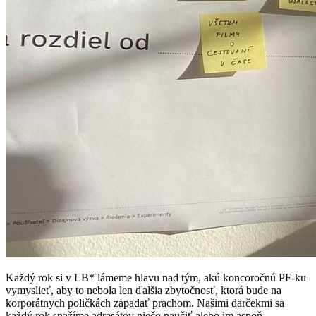
Každý rok si v LB* lámeme hlavu nad tým, akú koncoročnú PF-ku
vymyslieť, aby to nebola len ďalšia zbytočnosť, ktorá bude na
korporátnych poličkách zapadať prachom. Našimi darčekmi sa
každý rok snažíme adresátov niečo naučiť alebo im aspoň