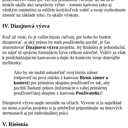
neskôr ukáže ako nesprávny výber – tomuto kanvasu (ako aj
všetkým ostatným) sa môžete kedykoľvek vrátiť a svoje rozhodnutie
zmeniť na základe toho, čo ukáže výskum.
IV. Dizajnová výzva
Keď už viete, čo je vaším biznis cieľom, pre koho ho budete
dizajnovať, aj aký prínos by mali používatelia pocítiť, je čas
sformulovať
Dizajnovú výzvu
projektu. Jej štruktúra je jednoduchá,
no nájsť tú správnu formuláciu býva celkom náročné. Vrátťe sa však
k predchádzajúcim kanvasom a dajte do kontextu svoje doterajšie
myšlienky:
Ako by ste mohli uskutočniť svoj biznis zámer
(odpoveď na prvú otázku z kanvasu
Biznis zámer a
kontext
) pre primárnu skupinu používateľov tak, aby
pocítili žiadaný prínos (informácie o vašej primárnej
používateľskej skupine z kanvasu
Používatelia
)?
Dizajnovú výzvu majte neustále na očiach. Vyveste si ju napríklad
na stenu a počas projektu si ju priebežne pripomínajte na tímových
stretnutiach aj pri individuálnej práci.
V. Riešenia