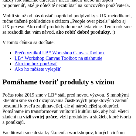
pripomenúť, aké je dôležité nezabúdať na koncového používateľa.
Mohli ste už od nás dostať napríklad podpivníky s UX metodikami,
ručne tlačené pohľadnice s citátom „People over pixels“ alebo aj
UX pexeso. Ako robiť produkty dobre už teda viete. Tento rok sme
sa rozhodli dať vám návod,
ako robiť dobré produkty
. :)
V tomto článku sa dočítate:
Prečo vznikol LB* Workshop Canvas Toolbox
LB* Workshop Canvas Toolbox na stiahnutie
Ako toolbox používať
Ako ho môžete vylepšiť
Pomáhame tvoriť produkty s víziou
Počas roka 2019 sme v LB* stáli pred novou výzvou. S mnohými
klientmi sme sa od dizajnovania čiastkových projektových zadaní
posunuli k oveľa zaujímavejšej, ale aj náročnejšej spolupráci.
Pomáhame im transformovať vnútornú kultúru tak, aby boli všetci
zladení na
vízii svojej práce
, vízii produktov a služieb, ktoré tvoria
a ponúkajú.
Facilitovali sme desiatky školení a workshopov, ktorých cieľom