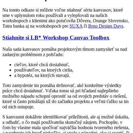
Na tomto odkaze si môžete voľne stiahnuť sériu kanvasov, ktoré
sme v uplynulom roku používali a vylepšovali na našich
workshopoch s klientmi ako poisťovňa Dôvera, Orange Slovensko,
Tatra banka aj na workshopoch pre
SUXA
či
Brno Design Days
.
Stiahnite si LB* Workshop Canvas Toolbox
Naša sada kanvasov pomáha projektovým tímom zamyslieť sa nad
zadaným problémom z pohľadu:
cieľov, ktoré chcú dosiahnuť,
používateľov, na ktorých cielia,
a hypotéz, na ktorých stavajú.
Toto zamyslenie im pomáha definovať, aké konkrétne výsledky
práce chcú dosiahnuť. Vďaka tomu sú pri hľadaní najlepšieho
možného nápadu schopní oprostiť sa od svojich predstáv o riešení,
ktoré si často prinášajú už do začiatku projektu a veľmi ťažko sa im
od nich ustupuje.
S kanvasmi dokážete identifikovať príležitosti, ale aj možné úskalia,
a odhaliť, o čo majú používatelia skutočný záujem. Pochopíte, v
čom by vlastne mala spočívať najväčšia hodnota tvoreného riešenia,
a navrhnete ich hneď niekoľko, aj spolu s nápadmi, ako si overiť, či