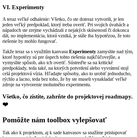
VI. Experimenty
A teraz veľké odhalenie: Všetko, čo ste doteraz vytvorili, je len
jeden veľký predpoklad, ktorý treba overiť. Pri svojich úvahách a
nápadoch ste zrejme vychádzali z nejakých skúseností či dokonca
dát, no implementácia, ktorá vzniká, je stále iba hypotézou, že toto
riešenie by mohlo fungovať.
Takže teraz sa s využitím kanvasu
Experimenty
zamyslite nad tým,
ktoré hypotézy sú pre úspech tohto riešenia najkľúčovejšie, a
vymyslite spôsob, ako ich overiť. Sústreďte sa na kritické
predpoklady, teda také, na ktorých potvrdení alebo vyvrátení stojí
celá projektová vízia. Hľadajte spôsoby, ako to urobiť jednoducho,
rýchlo a lacno, teda bez toho, že by ste museli vynakladať veľké
zdroje na vytvorenie mohutného experimentu.
Všetko, čo zistíte, zahrňte do projektovej roadmapy.
❤️
Pomôžte nám toolbox vylepšovať
Tak ako k projektom, aj k sade kanvasov sa snažíme pristupovať