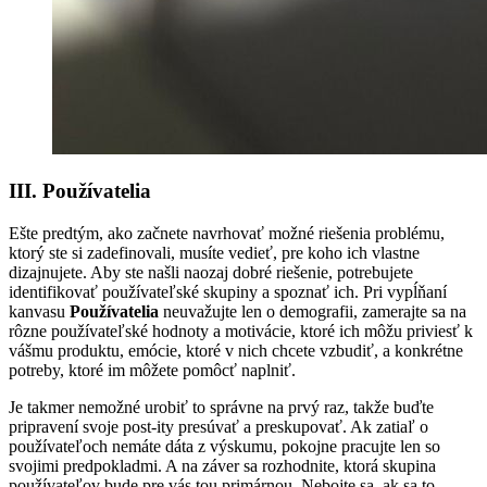
III. Používatelia
Ešte predtým, ako začnete navrhovať možné riešenia problému,
ktorý ste si zadefinovali, musíte vedieť, pre koho ich vlastne
dizajnujete. Aby ste našli naozaj dobré riešenie, potrebujete
identifikovať používateľské skupiny a spoznať ich. Pri vypĺňaní
kanvasu
Používatelia
neuvažujte len o demografii, zamerajte sa na
rôzne používateľské hodnoty a motivácie, ktoré ich môžu priviesť k
vášmu produktu, emócie, ktoré v nich chcete vzbudiť, a konkrétne
potreby, ktoré im môžete pomôcť naplniť.
Je takmer nemožné urobiť to správne na prvý raz, takže buďte
pripravení svoje post-ity presúvať a preskupovať. Ak zatiaľ o
používateľoch nemáte dáta z výskumu, pokojne pracujte len so
svojimi predpokladmi. A na záver sa rozhodnite, ktorá skupina
používateľov bude pre vás tou primárnou. Nebojte sa, ak sa to