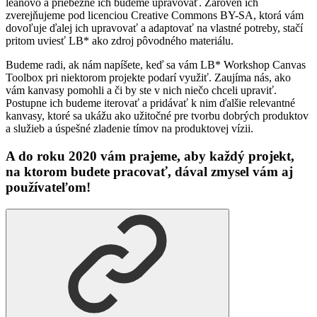
leanovo a priebežne ich budeme upravovať. Zároveň ich
zverejňujeme pod licenciou Creative Commons BY-SA, ktorá vám
dovoľuje ďalej ich upravovať a adaptovať na vlastné potreby, stačí
pritom uviesť LB* ako zdroj pôvodného materiálu.
Budeme radi, ak nám napíšete, keď sa vám LB* Workshop Canvas
Toolbox pri niektorom projekte podarí využiť. Zaujíma nás, ako
vám kanvasy pomohli a či by ste v nich niečo chceli upraviť.
Postupne ich budeme iterovať a pridávať k nim ďalšie relevantné
kanvasy, ktoré sa ukážu ako užitočné pre tvorbu dobrých produktov
a služieb a úspešné zladenie tímov na produktovej vízii.
A do roku 2020 vám prajeme, aby každý projekt,
na ktorom budete pracovať, dával zmysel vám aj
používateľom!