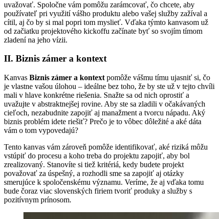
uvažovať. Spoločne vám pomôžu zarámcovať, čo chcete, aby
používateľ pri využití vášho produktu alebo vašej služby zažíval a
cítil, aj čo by si mal popri tom myslieť. Vďaka týmto kanvasom už
od začiatku projektového kickoffu začínate byť so svojím tímom
zladení na jeho vízii.
II. Biznis zámer a kontext
Kanvas
Biznis zámer a kontext
pomôže vášmu tímu ujasniť si, čo
je vlastne vašou úlohou – ideálne bez toho, že by ste už v tejto chvíli
mali v hlave konkrétne riešenia. Snažte sa od nich oprostiť a
uvažujte v abstraktnejšej rovine. Aby ste sa zladili v očakávaných
cieľoch, nezabudnite zapojiť aj manažment a tvorcu nápadu. Aký
biznis problém idete riešiť? Prečo je to vôbec dôležité a aké dáta
vám o tom vypovedajú?
Tento kanvas vám zároveň pomôže identifikovať, aké riziká môžu
vstúpiť do procesu a koho treba do projektu zapojiť, aby bol
zrealizovaný. Stanovíte si tiež kritériá, kedy budete projekt
považovať za úspešný, a rozhodli sme sa zapojiť aj otázky
smerujúce k spoločenskému významu. Veríme, že aj vďaka tomu
bude čoraz viac slovenských firiem tvoriť produky a služby s
pozitívnym prínosom.