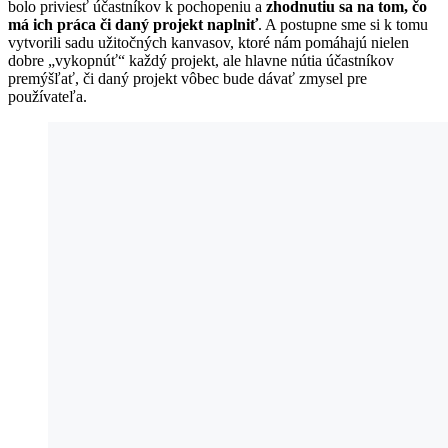
bolo priviesť účastníkov k pochopeniu a
zhodnutiu sa na tom, čo
má ich práca či daný projekt naplniť
. A postupne sme si k tomu
vytvorili sadu užitočných kanvasov, ktoré nám pomáhajú nielen
dobre „vykopnúť“ každý projekt, ale hlavne nútia účastníkov
premýšľať, či daný projekt vôbec bude dávať zmysel pre
používateľa.