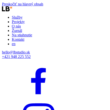
Preskočiť na hlavný obsah
Služby
Projekty
O nás
Žurnál
Na stiahnutie
Kontakt
en
hello@lbstudio.sk
+421 948 225 552