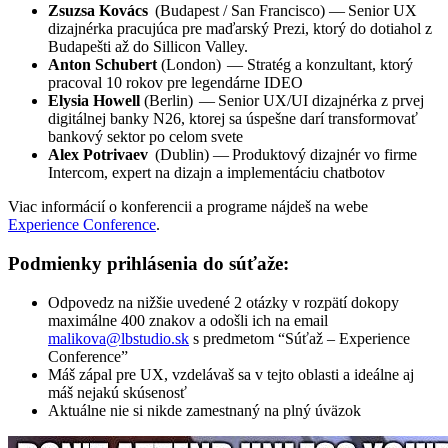
Zsuzsa Kovács
(Buda­pest / San Fran­cisco) — Senior UX
dizajnérka pracujúca pre maďarský Prezi, ktorý do dotiahol z
Budapešti až do Sillicon Valley.
Anton Schu­bert
(Lon­don) — Stratég a konzultant, ktorý
pracoval 10 rokov pre legendárne IDEO
Ely­sia Howell
(Ber­lin) — Senior UX/UI dizajnérka z prvej
digitálnej banky N26, ktorej sa úspešne darí transformovať
bankový sektor po celom svete
Alex Potri­vaev
(Dub­lin) — Produktový dizajnér vo firme
Intercom, expert na dizajn a implementáciu chatbotov
Viac informácií o konferencii a programe nájdeš na webe
Experience Conference
.
Podmienky prihlásenia do súťaže:
Odpovedz na nižšie uvedené 2 otázky v rozpätí dokopy
maximálne 400 znakov a odošli ich na email
malikova@lbstudio.sk
s predmetom “Súťaž – Experience
Conference”
Máš zápal pre UX, vzdelávaš sa v tejto oblasti a ideálne aj
máš nejakú skúsenosť
Aktuálne nie si nikde zamestnaný na plný úväzok