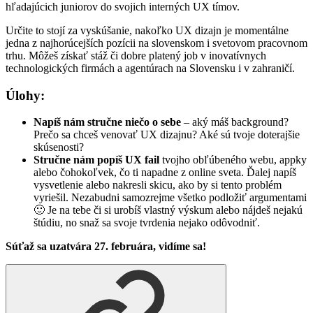
hľadajúcich juniorov do svojich interných UX tímov.
Určite to stojí za vyskúšanie, nakoľko UX dizajn je momentálne
jedna z najhorúcejších pozícii na slovenskom i svetovom pracovnom
trhu. Môžeš získať stáž či dobre platený job v inovatívnych
technologických firmách a agentúrach na Slovensku i v zahraničí.
Úlohy:
Napíš nám stručne niečo o sebe
– aký máš background?
Prečo sa chceš venovať UX dizajnu? Aké sú tvoje doterajšie
skúsenosti?
Stručne nám popíš UX fail
tvojho obľúbeného webu, appky
alebo čohokoľvek, čo ti napadne z online sveta. Ďalej napíš
vysvetlenie alebo nakresli skicu, ako by si tento problém
vyriešil. Nezabudni samozrejme všetko podložiť argumentami
🙂 Je na tebe či si urobíš vlastný výskum alebo nájdeš nejakú
štúdiu, no snaž sa svoje tvrdenia nejako odôvodniť.
Súťaž sa uzatvára 27. februára, vidíme sa!