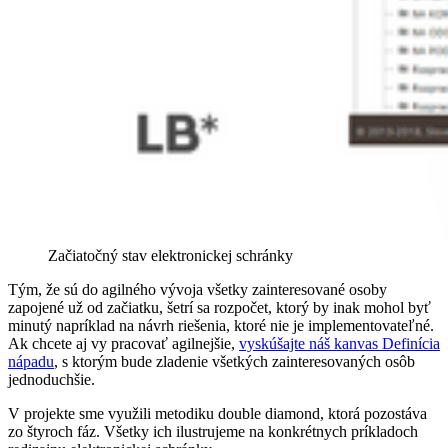
Začiatočný stav elektronickej schránky
Tým, že sú do agilného vývoja všetky zainteresované osoby
zapojené už od začiatku, šetrí sa rozpočet, ktorý by inak mohol byť
minutý napríklad na návrh riešenia, ktoré nie je implementovateľné.
Ak chcete aj vy pracovať agilnejšie,
vyskúšajte náš kanvas Definícia
nápadu
, s ktorým bude zladenie všetkých zainteresovaných osôb
jednoduchšie.
V projekte sme využili metodiku double diamond, ktorá pozostáva
zo štyroch fáz. Všetky ich ilustrujeme na konkrétnych príkladoch