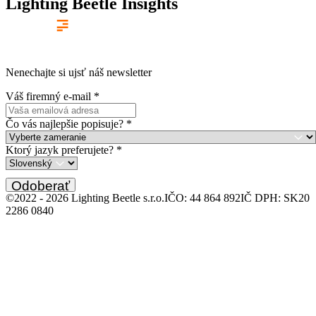
Lighting Beetle Insights
Nenechajte si ujsť náš newsletter
Váš firemný e-mail
*
Čo vás najlepšie popisuje?
*
Ktorý jazyk preferujete?
*
Odoberať
©2022 -
2026
Lighting Beetle s.r.o.
IČO: 44 864 892
IČ DPH: SK20
2286 0840