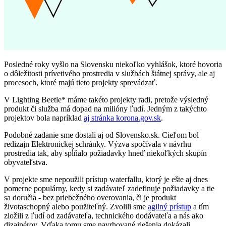
Posledné roky vyšlo na Slovensku niekoľko vyhlášok, ktoré hovoria
o dôležitosti prívetivého prostredia v službách štátnej správy, ale aj
procesoch, ktoré majú tieto projekty sprevádzať.
V Lighting Beetle* máme takéto projekty radi, pretože výsledný
produkt či služba má dopad na milióny ľudí. Jedným z takýchto
projektov bola napríklad
aj stránka korona.gov.sk
.
Podobné zadanie sme dostali aj od Slovensko.sk. Cieľom bol
redizajn Elektronickej schránky. Výzva spočívala v návrhu
prostredia tak, aby spĺňalo požiadavky hneď niekoľkých skupín
obyvateľstva.
V projekte sme nepoužili prístup waterfallu, ktorý je ešte aj dnes
pomerne populárny, kedy si zadávateľ zadefinuje požiadavky a tie
sa doručia - bez priebežného overovania, či je produkt
životaschopný alebo použiteľný. Zvolili sme
agilný prístup
a tím
zložili z ľudí od zadávateľa, technického dodávateľa a nás ako
dizajnérov. Vďaka tomu sme navrhované riešenia dokázali