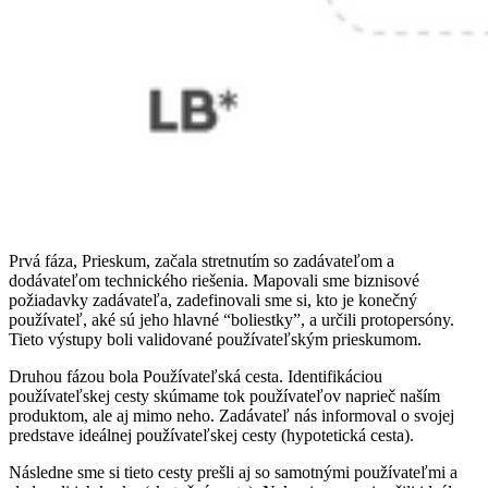
Prvá fáza, Prieskum, začala stretnutím so zadávateľom a
dodávateľom technického riešenia. Mapovali sme biznisové
požiadavky zadávateľa, zadefinovali sme si, kto je konečný
používateľ, aké sú jeho hlavné “boliestky”, a určili protopersóny.
Tieto výstupy boli validované používateľským prieskumom.
Druhou fázou bola Používateľská cesta. Identifikáciou
používateľskej cesty skúmame tok používateľov naprieč naším
produktom, ale aj mimo neho. Zadávateľ nás informoval o svojej
predstave ideálnej používateľskej cesty (hypotetická cesta).
Následne sme si tieto cesty prešli aj so samotnými používateľmi a