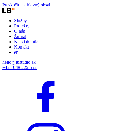
Preskočiť na hlavný obsah
Služby
Projekty
O nás
Žurnál
Na stiahnutie
Kontakt
en
hello@lbstudio.sk
+421 948 225 552