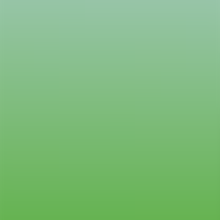
Druhé rozšírenie umožňuje vyhľadať spojenie MHD z bodu A do
bodu B, zistiť si presné časy odchodov, nechať sa navigovať k
miestam nástupu a dokonca si aj zakúpiť elektronický lístok.