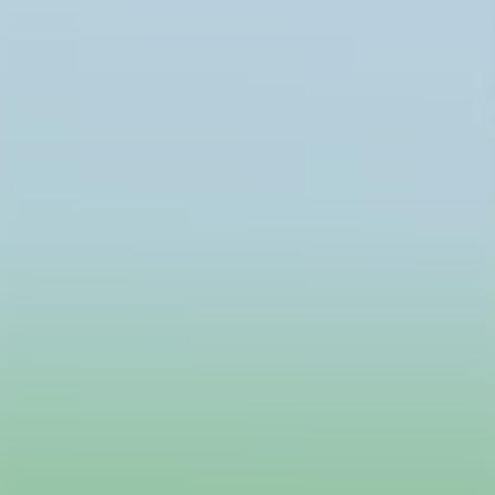
Rozšírenia Limo a MHD
K Hopinu sme navrhli aj 2 rozšírenia - Limo a MHD. Limo je
pomerne jednoduchá nadstavba, ktorá umožňuje objednávku
luxusnejších taxíkov, čo podľa nášho výskumu vyžaduje mnoho
používateľov.