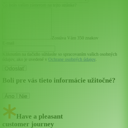
Čo bolo vaším zámerom na tejto stránke?
Zostáva Vám 350 znakov
E-mail
Kliknutím na tlačidlo súhlasíte so spracovaním vašich osobných
údajov, ako je uvedené v
Ochrane osobných údajov
.
Odoslať
Boli pre vás tieto informácie užitočné?
Áno
Nie
Have a pleasant
customer journey