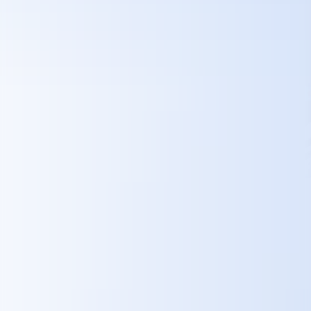
Prispôsobenie potrebám zákazníkov
Na začiatku výskumnej fázy sme identifikovali dve hlavné cieľové
skupiny: denných používateľov cestujúcich za prácou a nočných
používateľov cestujúcich za zábavou.
Respondentov z oboch cieľových skupín sme požiadali, aby si