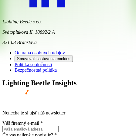
Lighting Beetle s.r.o.
Svätoplukova II. 18892/2 A
821 08 Bratislava
Ochrana osobných údajov
Spravovať nastavenia cookies
Politika spoločnosti
Bezpečnostná politika
Lighting Beetle Insights
Nenechajte si ujsť náš newsletter
Váš firemný e-mail
*
Čo vás najlepšie popisuje?
*