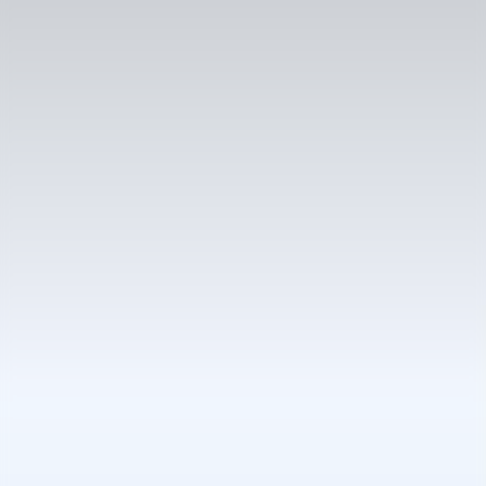
Prípadová štúdia
Redizajn taxi aplikácie pre rýchlejší a bohatší zážitok
Zmenili sme spôsob, ako ľudia cestujú po
meste cez HOPIN