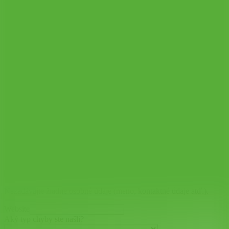
Dizajn šprint
Dáta o zákazníkoch
Overenie biznis potenciálu
Redizajn
Testovanie
UX
Vnútrofiremné systémy
Zákaznícka cesta
Zákaznícka skúsenosť
Všetky projekty
Pomôžte nám zlepšiť webovú stránku
Zatvoriť
Nezadávajte žiadne osobné údaje (meno, kontaktné údaje atď.).
Website
Aký typ chyby ste našli?