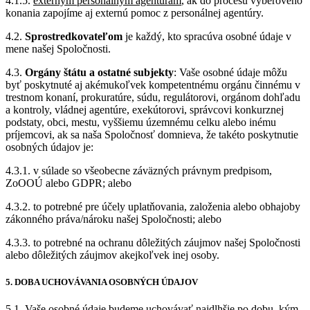
4.1.5.
externým personálnym agentúram
, ak do procesu výberového
konania zapojíme aj externú pomoc z personálnej agentúry.
4.2.
Sprostredkovateľom
je každý, kto spracúva osobné údaje v
mene našej Spoločnosti.
4.3.
Orgány štátu a ostatné subjekty
: Vaše osobné údaje môžu
byť poskytnuté aj akémukoľvek kompetentnému orgánu činnému v
trestnom konaní, prokuratúre, súdu, regulátorovi, orgánom dohľadu
a kontroly, vládnej agentúre, exekútorovi, správcovi konkurznej
podstaty, obci, mestu, vyššiemu územnému celku alebo inému
príjemcovi, ak sa naša Spoločnosť domnieva, že takéto poskytnutie
osobných údajov je:
4.3.1. v súlade so všeobecne záväzných právnym predpisom,
ZoOOÚ alebo GDPR; alebo
4.3.2. to potrebné pre účely uplatňovania, založenia alebo obhajoby
zákonného práva/nároku našej Spoločnosti; alebo
4.3.3. to potrebné na ochranu dôležitých záujmov našej Spoločnosti
alebo dôležitých záujmov akejkoľvek inej osoby.
5. DOBA UCHOVÁVANIA OSOBNÝCH ÚDAJOV
5.1. Vaše osobné údaje budeme uchovávať najdlhšie po dobu, kým