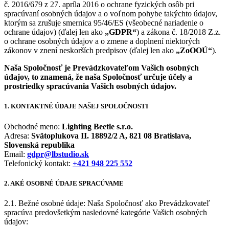
č. 2016/679 z 27. apríla 2016 o ochrane fyzických osôb pri
spracúvaní osobných údajov a o voľnom pohybe takýchto údajov,
ktorým sa zrušuje smernica 95/46/ES (všeobecné nariadenie o
ochrane údajov) (ďalej len ako
„GDPR“
) a zákona č. 18/2018 Z.z.
o ochrane osobných údajov a o zmene a doplnení niektorých
zákonov v znení neskorších predpisov (ďalej len ako
„ZoOOÚ“
).
Naša Spoločnosť je Prevádzkovateľom Vašich osobných
údajov, to znamená, že naša Spoločnosť určuje účely a
prostriedky spracúvania Vašich osobných údajov.
1. KONTAKTNÉ ÚDAJE NAŠEJ SPOLOČNOSTI
Obchodné meno:
Lighting Beetle s.r.o.
Adresa:
Svätoplukova II. 18892/2 A, 821 08 Bratislava,
Slovenská republika
Email:
gdpr@lbstudio.sk
Telefonický kontakt:
+421 948 225 552
2. AKÉ OSOBNÉ ÚDAJE SPRACÚVAME
2.1. Bežné osobné údaje: Naša Spoločnosť ako Prevádzkovateľ
spracúva predovšetkým nasledovné kategórie Vašich osobných
údajov: