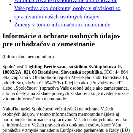
Automatizované rozhodovanie a profilovanie
Vaše práva ako dotknutej osoby v súvislosti so
spracúvaním vašich osobných údajov
Zmeny v tomto informačnom memorande
Informácie o ochrane osobných údajov
pre uchádzačov o zamestnanie
(Informačné memorandum)
Spoločnosť
Lighting Beetle s.r.o., so sídlom Svätoplukova II.
18892/2A, 821 08 Bratislava, Slovenská republika,
IČO: 44 864
892, zapísaná v Obchodnom registri Mestského súdu Bratislava III,
oddiel: Sro, vložka č.: 59475/B (ďalej len ako „Prevádzkovateľ“
alebo „Spoločnosť“) spracúva Vaše osobné údaje ako zamestnanca,
a to na účely a na základe právnych základov ako je uvedené nižšie
v tomto informačnom memorande.
Nakoľko našej Spoločnosti veľmi záleží na ochrane Vašich
osobných údajov, v tomto informačnom memorande nájdete aj
podrobnejšie informácie o spracúvaní Vašich osobných údajov ako
aj informácie o Vašich právach ako dotknutej osoby, ktoré Vám
prináležia v zmysle nariadenia Európskeho parlamentu a Rady (EÚ)