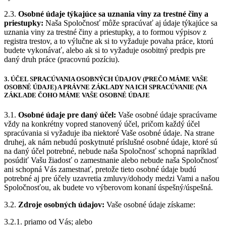
2.3.
Osobné údaje týkajúce sa uznania viny za trestné činy a
priestupky:
Naša Spoločnosť môže spracúvať aj údaje týkajúce sa
uznania viny za trestné činy a priestupky, a to formou výpisov z
registra trestov, a to výlučne ak si to vyžaduje povaha práce, ktorú
budete vykonávať, alebo ak si to vyžaduje osobitný predpis pre
daný druh práce (pracovnú pozíciu).
3. ÚČEL SPRACÚVANIA OSOBNÝCH ÚDAJOV (PREČO MÁME VAŠE
OSOBNÉ ÚDAJE) A PRÁVNE ZÁKLADY NA ICH SPRACÚVANIE (NA
ZÁKLADE ČOHO MÁME VAŠE OSOBNÉ ÚDAJE
3.1.
Osobné údaje pre daný účel:
Vaše osobné údaje spracúvame
vždy na konkrétny vopred stanovený účel, pričom každý účel
spracúvania si vyžaduje iba niektoré Vaše osobné údaje. Na strane
druhej, ak nám nebudú poskytnuté príslušné osobné údaje, ktoré sú
na daný účel potrebné, nebude naša Spoločnosť schopná napríklad
posúdiť Vašu žiadosť o zamestnanie alebo nebude naša Spoločnosť
ani schopná Vás zamestnať, pretože tieto osobné údaje budú
potrebné aj pre účely uzavretia zmluvy/dohody medzi Vami a našou
Spoločnosťou, ak budete vo výberovom konaní úspešný/úspešná.
3.2.
Zdroje osobných údajov:
Vaše osobné údaje získame:
3.2.1. priamo od Vás; alebo