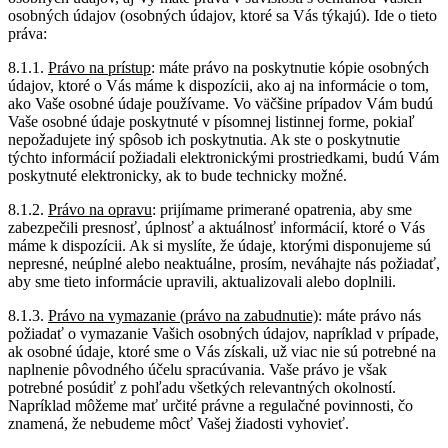
osobných údajov (osobných údajov, ktoré sa Vás týkajú). Ide o tieto
práva:
8.1.1.
Právo na prístup
: máte právo na poskytnutie kópie osobných
údajov, ktoré o Vás máme k dispozícii, ako aj na informácie o tom,
ako Vaše osobné údaje používame. Vo väčšine prípadov Vám budú
Vaše osobné údaje poskytnuté v písomnej listinnej forme, pokiaľ
nepožadujete iný spôsob ich poskytnutia. Ak ste o poskytnutie
týchto informácií požiadali elektronickými prostriedkami, budú Vám
poskytnuté elektronicky, ak to bude technicky možné.
8.1.2.
Právo na opravu
: prijímame primerané opatrenia, aby sme
zabezpečili presnosť, úplnosť a aktuálnosť informácií, ktoré o Vás
máme k dispozícii. Ak si myslíte, že údaje, ktorými disponujeme sú
nepresné, neúplné alebo neaktuálne, prosím, neváhajte nás požiadať,
aby sme tieto informácie upravili, aktualizovali alebo doplnili.
8.1.3.
Právo na vymazanie (právo na zabudnutie)
: máte právo nás
požiadať o vymazanie Vašich osobných údajov, napríklad v prípade,
ak osobné údaje, ktoré sme o Vás získali, už viac nie sú potrebné na
naplnenie pôvodného účelu spracúvania. Vaše právo je však
potrebné posúdiť z pohľadu všetkých relevantných okolností.
Napríklad môžeme mať určité právne a regulačné povinnosti, čo
znamená, že nebudeme môcť Vašej žiadosti vyhovieť.