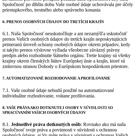
Spoločnosť po dlhšiu dobu Vaše osobné údaje uchovávala pre účely
priestupkového, trestného alebo správneho konania
6. PRENOS OSOBNÝCH ÚDAJOV DO TRETÍCH KRAJÍN
6.1. Naša Spoločnosť neuskutočňuje a ani nezamýšľa uskutočniť
prenos Vašich osobných údajov do tretích krajín neposkytujúcich
primeranú úroveň ochrany osobných údajov okrem prípadov, kedy
si takýto prenos výslovne vyžiada všeobecne záväzný právny
predpis alebo rozhodnutie štátneho orgánu. Tretie krajiny sú všetky
krajiny okrem členských štátov Európskej únie a krajín, ktoré sú
zmluvnou stranou Dohody o Európskom hospodárskom priestore.
7. AUTOMATIZOVANÉ ROZHODOVANIE A PROFILOVANIE
7.1. Vaše osobné údaje nebudú použité na automatizované
individuálne rozhodovanie, vrátane profilovania.
8. VAŠE PRÁVA AKO DOTKNUTEJ OSOBY V SÚVISLOSTI SO
SPRACÚVANÍM VAŠICH OSOBNÝCH ÚDAJOV
8.1.
Jednotlivé práva dotknutých osôb
: Rovnako ako má naša
Spoločnosť svoje práva a povinnosti v súvislosti s ochranou
osobných údajov, aj Vy máte práva v súvislosti s ochranou Vašich