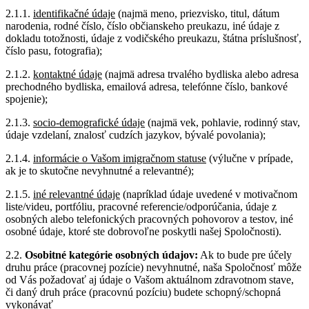
2.1.1.
identifikačné údaje
(najmä meno, priezvisko, titul, dátum
narodenia, rodné číslo, číslo občianskeho preukazu, iné údaje z
dokladu totožnosti, údaje z vodičského preukazu, štátna príslušnosť,
číslo pasu, fotografia);
2.1.2.
kontaktné údaje
(najmä adresa trvalého bydliska alebo adresa
prechodného bydliska, emailová adresa, telefónne číslo, bankové
spojenie);
2.1.3.
socio-demografické údaje
(najmä vek, pohlavie, rodinný stav,
údaje vzdelaní, znalosť cudzích jazykov, bývalé povolania);
2.1.4.
informácie o Vašom imigračnom statuse
(výlučne v prípade,
ak je to skutočne nevyhnutné a relevantné);
2.1.5.
iné relevantné údaje
(napríklad údaje uvedené v motivačnom
liste/videu, portfóliu, pracovné referencie/odporúčania, údaje z
osobných alebo telefonických pracovných pohovorov a testov, iné
osobné údaje, ktoré ste dobrovoľne poskytli našej Spoločnosti).
2.2.
Osobitné kategórie osobných údajov:
Ak to bude pre účely
druhu práce (pracovnej pozície) nevyhnutné, naša Spoločnosť môže
od Vás požadovať aj údaje o Vašom aktuálnom zdravotnom stave,
či daný druh práce (pracovnú pozíciu) budete schopný/schopná
vykonávať