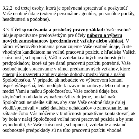
3.2.2. od tretej osoby, ktorá je oprávnená spracúvať a poskytnúť
Vaše osobné údaje (externé personálne agentúry, personálne portály,
headhunteri a podobne).
3.3.
Účel spracúvania a príslušný právny základ:
Vaše osobné
údaje spracúvame predovšetkým pre účely
náboru a výberu
nových zamestnancov (predzmluvné vzťahy alebo súhlas)
. V
rámci výberového konania posudzujeme Vaše osobné údaje, či ste
vhodným kandidátom na voľnú pracovnú pozíciu z hľadiska Vašich
skúseností, schopností, Vášho vzdelania a iných osobnostných
predpokladov, ktoré sú pre danú pracovnú pozíciu potrebné. Vaše
osobné údaje spracúvame v rámci
predzmluvných vzťahov, ktoré
smerujú k uzavretiu zmluvy alebo dohody medzi Vami a našou
Spoločnosťou
. V prípade, ak nebudete vo výberovom konaní
úspešný/úspešná, teda nedôjde k uzavretiu zmluvy alebo dohody
medzi Vami a našou Spoločnosťou, Vaše osobné údaje bez
zbytočného odkladu vymažeme/zlikvidujeme, pokiaľ našej
Spoločnosti neudelíte súhlas, aby sme Vaše osobné údaje ďalej
viedli/spracúvali v našej databáze uchádzačov o zamestnanie, na
základe čoho Vás môžeme v budúcnosti proaktívne kontaktovať, ak
by bola v našej Spoločnosti voľná nová pracovná pozícia a by sme
vyhodnotili, že Vaše skúsenosti, schopnosti, vzdelanie a ostatné
osobnostné predpoklady sú na túto pracovnú pozíciu vhodné.