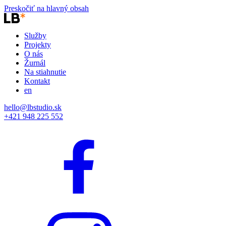
Preskočiť na hlavný obsah
Služby
Projekty
O nás
Žurnál
Na stiahnutie
Kontakt
en
hello@lbstudio.sk
+421 948 225 552