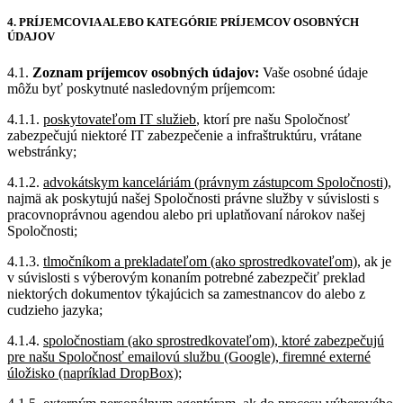
4. PRÍJEMCOVIA ALEBO KATEGÓRIE PRÍJEMCOV OSOBNÝCH
ÚDAJOV
4.1.
Zoznam príjemcov osobných údajov:
Vaše osobné údaje
môžu byť poskytnuté nasledovným príjemcom:
4.1.1.
poskytovateľom IT služieb
, ktorí pre našu Spoločnosť
zabezpečujú niektoré IT zabezpečenie a infraštruktúru, vrátane
webstránky;
4.1.2.
advokátskym kanceláriám (právnym zástupcom Spoločnosti)
,
najmä ak poskytujú našej Spoločnosti právne služby v súvislosti s
pracovnoprávnou agendou alebo pri uplatňovaní nárokov našej
Spoločnosti;
4.1.3.
tlmočníkom a prekladateľom (ako sprostredkovateľom)
, ak je
v súvislosti s výberovým konaním potrebné zabezpečiť preklad
niektorých dokumentov týkajúcich sa zamestnancov do alebo z
cudzieho jazyka;
4.1.4.
spoločnostiam (ako sprostredkovateľom), ktoré zabezpečujú
pre našu Spoločnosť emailovú službu (Google), firemné externé
úložisko (napríklad DropBox);