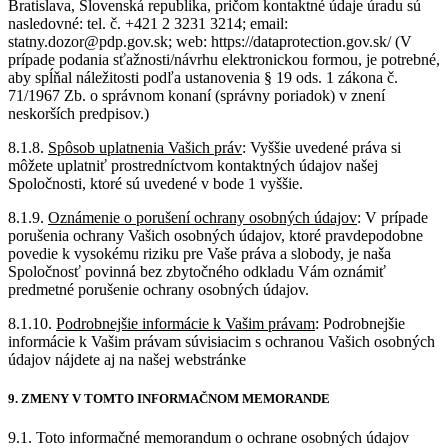
Bratislava, Slovenská republika, pričom kontaktné údaje úradu sú
nasledovné: tel. č. +421 2 3231 3214; email:
statny.dozor@pdp.gov.sk; web: https://dataprotection.gov.sk/ (V
prípade podania sťažnosti/návrhu elektronickou formou, je potrebné,
aby spĺňal náležitosti podľa ustanovenia § 19 ods. 1 zákona č.
71/1967 Zb. o správnom konaní (správny poriadok) v znení
neskorších predpisov.)
8.1.8.
Spôsob uplatnenia Vašich práv
: Vyššie uvedené práva si
môžete uplatniť prostredníctvom kontaktných údajov našej
Spoločnosti, ktoré sú uvedené v bode 1 vyššie.
8.1.9.
Oznámenie o porušení ochrany osobných údajov
: V prípade
porušenia ochrany Vašich osobných údajov, ktoré pravdepodobne
povedie k vysokému riziku pre Vaše práva a slobody, je naša
Spoločnosť povinná bez zbytočného odkladu Vám oznámiť
predmetné porušenie ochrany osobných údajov.
8.1.10.
Podrobnejšie informácie k Vašim právam
: Podrobnejšie
informácie k Vašim právam súvisiacim s ochranou Vašich osobných
údajov nájdete aj na našej webstránke
9. ZMENY V TOMTO INFORMAČNOM MEMORANDE
9.1. Toto informačné memorandum o ochrane osobných údajov