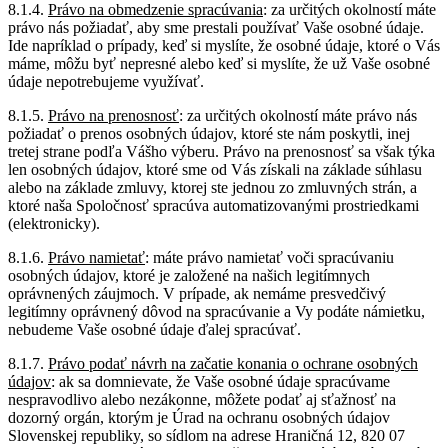
8.1.4.
Právo na obmedzenie spracúvania
: za určitých okolností máte
právo nás požiadať, aby sme prestali používať Vaše osobné údaje.
Ide napríklad o prípady, keď si myslíte, že osobné údaje, ktoré o Vás
máme, môžu byť nepresné alebo keď si myslíte, že už Vaše osobné
údaje nepotrebujeme využívať.
8.1.5.
Právo na prenosnosť
: za určitých okolností máte právo nás
požiadať o prenos osobných údajov, ktoré ste nám poskytli, inej
tretej strane podľa Vášho výberu. Právo na prenosnosť sa však týka
len osobných údajov, ktoré sme od Vás získali na základe súhlasu
alebo na základe zmluvy, ktorej ste jednou zo zmluvných strán, a
ktoré naša Spoločnosť spracúva automatizovanými prostriedkami
(elektronicky).
8.1.6.
Právo namietať
: máte právo namietať voči spracúvaniu
osobných údajov, ktoré je založené na našich legitímnych
oprávnených záujmoch. V prípade, ak nemáme presvedčivý
legitímny oprávnený dôvod na spracúvanie a Vy podáte námietku,
nebudeme Vaše osobné údaje ďalej spracúvať.
8.1.7.
Právo podať návrh na začatie konania o ochrane osobných
údajov
: ak sa domnievate, že Vaše osobné údaje spracúvame
nespravodlivo alebo nezákonne, môžete podať aj sťažnosť na
dozorný orgán, ktorým je Úrad na ochranu osobných údajov
Slovenskej republiky, so sídlom na adrese Hraničná 12, 820 07