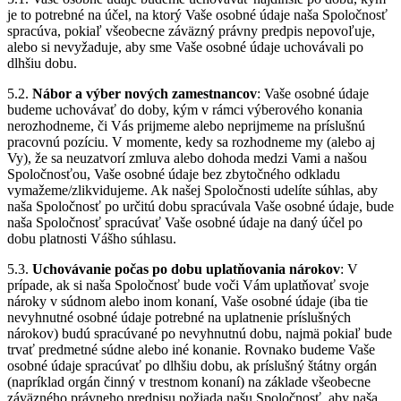
je to potrebné na účel, na ktorý Vaše osobné údaje naša Spoločnosť
spracúva, pokiaľ všeobecne záväzný právny predpis nepovoľuje,
alebo si nevyžaduje, aby sme Vaše osobné údaje uchovávali po
dlhšiu dobu.
5.2.
Nábor a výber nových zamestnancov
: Vaše osobné údaje
budeme uchovávať do doby, kým v rámci výberového konania
nerozhodneme, či Vás prijmeme alebo neprijmeme na príslušnú
pracovnú pozíciu. V momente, kedy sa rozhodneme my (alebo aj
Vy), že sa neuzatvorí zmluva alebo dohoda medzi Vami a našou
Spoločnosťou, Vaše osobné údaje bez zbytočného odkladu
vymažeme/zlikvidujeme. Ak našej Spoločnosti udelíte súhlas, aby
naša Spoločnosť po určitú dobu spracúvala Vaše osobné údaje, bude
naša Spoločnosť spracúvať Vaše osobné údaje na daný účel po
dobu platnosti Vášho súhlasu.
5.3.
Uchovávanie počas po dobu uplatňovania nárokov
: V
prípade, ak si naša Spoločnosť bude voči Vám uplatňovať svoje
nároky v súdnom alebo inom konaní, Vaše osobné údaje (iba tie
nevyhnutné osobné údaje potrebné na uplatnenie príslušných
nárokov) budú spracúvané po nevyhnutnú dobu, najmä pokiaľ bude
trvať predmetné súdne alebo iné konanie. Rovnako budeme Vaše
osobné údaje spracúvať po dlhšiu dobu, ak príslušný štátny orgán
(napríklad orgán činný v trestnom konaní) na základe všeobecne
záväzného právneho predpisu požiada našu Spoločnosť, aby naša