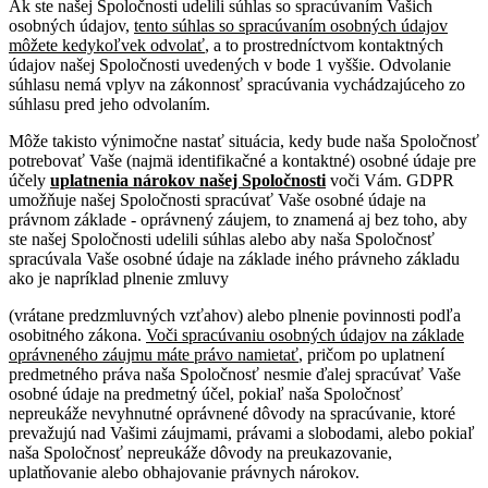
Ak ste našej Spoločnosti udelili súhlas so spracúvaním Vašich
osobných údajov,
tento súhlas so spracúvaním osobných údajov
môžete kedykoľvek odvolať
, a to prostredníctvom kontaktných
údajov našej Spoločnosti uvedených v bode 1 vyššie. Odvolanie
súhlasu nemá vplyv na zákonnosť spracúvania vychádzajúceho zo
súhlasu pred jeho odvolaním.
Môže takisto výnimočne nastať situácia, kedy bude naša Spoločnosť
potrebovať Vaše (najmä identifikačné a kontaktné) osobné údaje pre
účely
uplatnenia nárokov našej Spoločnosti
voči Vám. GDPR
umožňuje našej Spoločnosti spracúvať Vaše osobné údaje na
právnom základe - oprávnený záujem, to znamená aj bez toho, aby
ste našej Spoločnosti udelili súhlas alebo aby naša Spoločnosť
spracúvala Vaše osobné údaje na základe iného právneho základu
ako je napríklad plnenie zmluvy
(vrátane predzmluvných vzťahov) alebo plnenie povinnosti podľa
osobitného zákona.
Voči spracúvaniu osobných údajov na základe
oprávneného záujmu máte právo namietať
, pričom po uplatnení
predmetného práva naša Spoločnosť nesmie ďalej spracúvať Vaše
osobné údaje na predmetný účel, pokiaľ naša Spoločnosť
nepreukáže nevyhnutné oprávnené dôvody na spracúvanie, ktoré
prevažujú nad Vašimi záujmami, právami a slobodami, alebo pokiaľ
naša Spoločnosť nepreukáže dôvody na preukazovanie,
uplatňovanie alebo obhajovanie právnych nárokov.