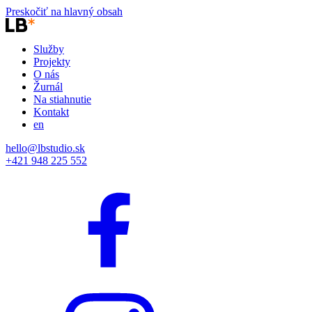
Preskočiť na hlavný obsah
Služby
Projekty
O nás
Žurnál
Na stiahnutie
Kontakt
en
hello@lbstudio.sk
+421 948 225 552