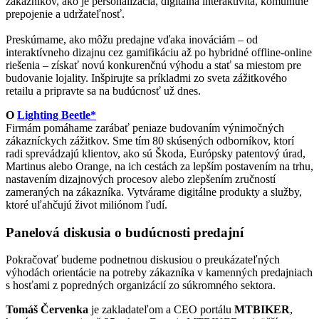
zákazníkov, ako je personalizácia, digitálna interaktivita, komunitné
prepojenie a udržateľnosť.
Preskúmame, ako môžu predajne vďaka inováciám – od
interaktívneho dizajnu cez gamifikáciu až po hybridné offline-online
riešenia – získať novú konkurenčnú výhodu a stať sa miestom pre
budovanie lojality. Inšpirujte sa príkladmi zo sveta zážitkového
retailu a pripravte sa na budúcnosť už dnes.
O
Lighting Beetle*
Firmám pomáhame zarábať peniaze budovaním výnimočných
zákazníckych zážitkov. Sme tím 80 skúsených odborníkov, ktorí
radi sprevádzajú klientov, ako sú Škoda, Európsky patentový úrad,
Martinus alebo Orange, na ich cestách za lepším postavením na trhu,
nastavením dizajnových procesov alebo zlepšením zručností
zameraných na zákazníka. Vytvárame digitálne produkty a služby,
ktoré uľahčujú život miliónom ľudí.
Panelová diskusia o budúcnosti predajní
‌Pokračovať budeme podnetnou diskusiou o preukázateľných
výhodách orientácie na potreby zákazníka v kamenných predajniach
s hosťami z popredných organizácií zo súkromného sektora.
Tomáš Červenka
je zakladateľom a CEO portálu
MTBIKER
,