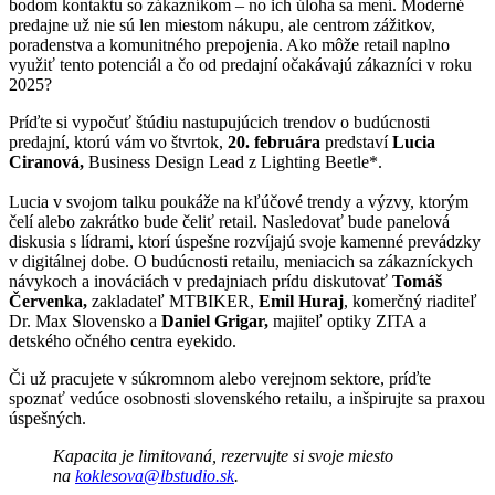
bodom kontaktu so zákazníkom – no ich úloha sa mení. Moderné
predajne už nie sú len miestom nákupu, ale centrom zážitkov,
poradenstva a komunitného prepojenia. Ako môže retail naplno
využiť tento potenciál a čo od predajní očakávajú zákazníci v roku
2025?
Príďte si vypočuť štúdiu nastupujúcich trendov o budúcnosti
predajní, ktorú vám vo štvrtok,
20. februára
predstaví
Lucia
Ciranová,
Business Design Lead z Lighting Beetle*.
Lucia v svojom talku poukáže na kľúčové trendy a výzvy, ktorým
čelí alebo zakrátko bude čeliť retail. Nasledovať bude panelová
diskusia s lídrami, ktorí úspešne rozvíjajú svoje kamenné prevádzky
v digitálnej dobe. O budúcnosti retailu, meniacich sa zákazníckych
návykoch a inováciách v predajniach prídu diskutovať
Tomáš
Červenka,
zakladateľ MTBIKER,
Emil Huraj
, komerčný riaditeľ
Dr. Max Slovensko a
Daniel Grigar,
majiteľ optiky ZITA a
detského očného centra eyekido.
Či už pracujete v súkromnom alebo verejnom sektore, príďte
spoznať vedúce osobnosti slovenského retailu, a inšpirujte sa praxou
úspešných.
Kapacita je limitovaná, rezervujte si svoje miesto
na
koklesova@lbstudio.sk
.