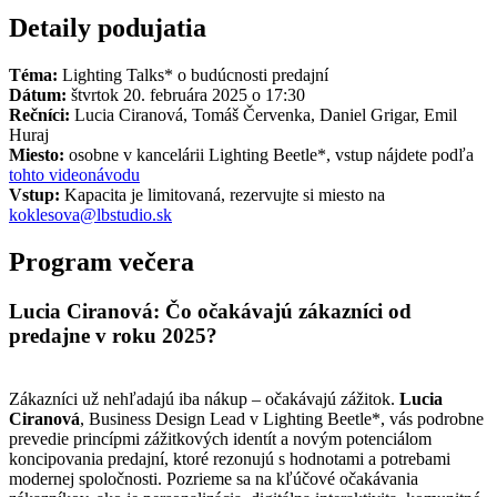
Detaily podujatia
Téma:
Lighting Talks*
o budúcnosti predajní
Dátum:
štvrtok 20. februára 2025 o 17:30‌
Rečníci:
Lucia Ciranová, Tomáš Červenka, Daniel Grigar, Emil
Huraj
Miesto:
osobne v kancelárii Lighting Beetle*, vstup nájdete podľa
tohto videonávodu
Vstup:
Kapacita je limitovaná, rezervujte si miesto na
koklesova@lbstudio.sk
Program večera
Lucia Ciranová: Čo očakávajú zákazníci od
predajne v roku 2025?
Zákazníci už nehľadajú iba nákup – očakávajú zážitok.
Lucia
Ciranová
, Business Design Lead v Lighting Beetle*, vás podrobne
prevedie princípmi zážitkových identít a novým potenciálom
koncipovania predajní, ktoré rezonujú s hodnotami a potrebami
modernej spoločnosti. Pozrieme sa na kľúčové očakávania