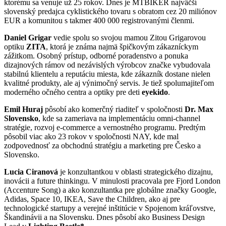
ktorému sa venuje už 25 rokov. Dnes je MTBIKER najväčší
slovenský predajca cyklistického tovaru s obratom cez 20 miliónov
EUR a komunitou s takmer 400 000 registrovanými členmi.
Daniel Grigar
vedie spolu so svojou mamou Zitou Grigarovou
optiku
ZITA
, ktorá je známa najmä špičkovým zákazníckym
zážitkom. Osobný prístup, odborné poradenstvo a ponuka
dizajnových rámov od nezávislých výrobcov značke vybudovala
stabilnú klientelu a reputáciu miesta, kde zákazník dostane nielen
kvalitné produkty, ale aj výnimočný servis. Je tiež spolumajiteľom
moderného očného centra a optiky pre deti
eyekido
.
Emil Huraj
pôsobí ako komerčný riaditeľ v spoločnosti
Dr. Max
Slovensko
, kde sa zameriava na implementáciu omni-channel
stratégie, rozvoj e-commerce a vernostného programu. Predtým
pôsobil viac ako 23 rokov v spoločnosti NAY, kde mal
zodpovednosť za obchodnú stratégiu a marketing pre Česko a
Slovensko.
Lucia Ciranová
je konzultantkou v oblasti strategického dizajnu,
inovácii a future thinkingu. V minulosti pracovala pre Fjord London
(Accenture Song) a ako konzultantka pre globálne značky Google,
Adidas, Space 10, IKEA, Save the Children, ako aj pre
technologické startupy a verejné inštitúcie v Spojenom kráľovstve,
Škandinávii a na Slovensku. Dnes pôsobí ako Business Design