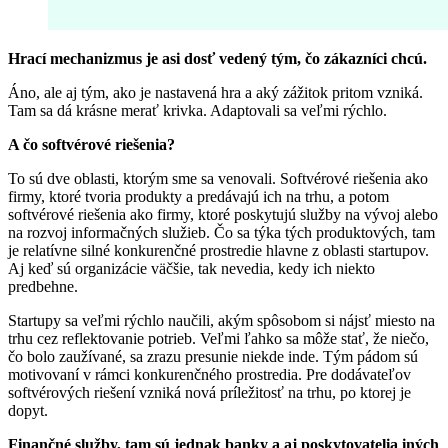
Hrací mechanizmus je asi dosť vedený tým, čo zákazníci chcú.
Áno, ale aj tým, ako je nastavená hra a aký zážitok pritom vzniká.
Tam sa dá krásne merať krivka. Adaptovali sa veľmi rýchlo.
A čo softvérové riešenia?
To sú dve oblasti, ktorým sme sa venovali. Softvérové riešenia ako
firmy, ktoré tvoria produkty a predávajú ich na trhu, a potom
softvérové riešenia ako firmy, ktoré poskytujú služby na vývoj alebo
na rozvoj informačných služieb. Čo sa týka tých produktových, tam
je relatívne silné konkurenčné prostredie hlavne z oblasti startupov.
Aj keď sú organizácie väčšie, tak nevedia, kedy ich niekto
predbehne.
Startupy sa veľmi rýchlo naučili, akým spôsobom si nájsť miesto na
trhu cez reflektovanie potrieb. Veľmi ľahko sa môže stať, že niečo,
čo bolo zaužívané, sa zrazu presunie niekde inde. Tým pádom sú
motivovaní v rámci konkurenčného prostredia. Pre dodávateľov
softvérových riešení vzniká nová príležitosť na trhu, po ktorej je
dopyt.
Finančné služby, tam sú jednak banky a aj poskytovatelia iných