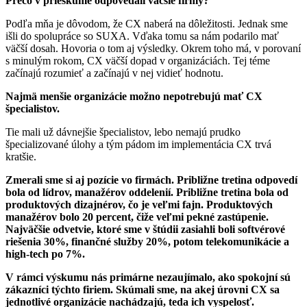
Prečo v prieskume odpovedali väčšie firmy?
Podľa mňa je dôvodom, že CX naberá na dôležitosti. Jednak sme
išli do spolupráce so SUXA. Vďaka tomu sa nám podarilo mať
väčší dosah. Hovoria o tom aj výsledky. Okrem toho má, v porovaní
s minulým rokom, CX väčší dopad v organizáciách. Tej téme
začínajú rozumieť a začínajú v nej vidieť hodnotu.
Najmä menšie organizácie možno nepotrebujú mať CX
špecialistov.
Tie mali už dávnejšie špecialistov, lebo nemajú prudko
špecializované úlohy a tým pádom im implementácia CX trvá
kratšie.
Zmerali sme si aj pozície vo firmách. Približne tretina odpovedí
bola od lídrov, manažérov oddelenií. Približne tretina bola od
produktových dizajnérov, čo je veľmi fajn. Produktových
manažérov bolo 20 percent, čiže veľmi pekné zastúpenie.
Najväčšie odvetvie, ktoré sme v štúdii zasiahli boli softvérové
riešenia 30%, finančné služby 20%, potom telekomunikácie a
high-tech po 7%.
V rámci výskumu nás primárne nezaujímalo, ako spokojní sú
zákazníci týchto firiem. Skúmali sme, na akej úrovni CX sa
jednotlivé organizácie nachádzajú, teda ich vyspelosť.