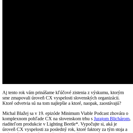
Aj tento rok vám prinášame kľúčové zistenia z výskumu, ktorým
sme zmapovali úroveň CX vyspelosti slovenských organizácii.
Ktoré odvetvia sú na tom najlepšie a ktoré, naopak, zaostávajú?
Michal Blažej sa v 19. epizóde Minimum Viable Podcast zhovára o
komplexnom pohľade CX na slovenskom trhu s
Jurajom Blichárom
,
riaditeľom produkcie v Lighting Beetle*. Vypočujte si, aká je
úroveň CX vyspelosti za posledný rok, ktoré faktory za tým stoja a