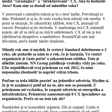
medzi "vzrastajúce" a "štruktúrované" CX. Ako to hodnotíš
Juro? Kam sme sa dostali od minulého roka?
V porovnaní s minulým rokom je to o dosť lepšie. Potvrdzujú to
dáta. Podstatné je aj to, že naša vzorka bola minulý rok menšia. V
praxi sa ukazuje, že zákaznícky zážitok, teda CX, poznajú už
viacerí. Presiahol aj do obchodu. V marketingu bol CX známejší
pojem, ale už sa rieši aj na iných oddeleniach. CX už nie je len
záležitosťou dizajnérov a marketérov. Rozmýšľali sme nad
dôvodom, prečo badať takéto zlepšenie.
Minulý rok sme si mysleli, že svetový štandard dobehneme o 2
roky, ale podarilo sa nám to o rok, čo je fantázia. Vo vnútri
organizácie je často počuť o zákazníckom zážitku. Toto je
dôležité zistenie. NN Group publikuje výsledky vždy po roku.
Ešte nepublikovali svoj prieskum za rok 2022, čo nám
nepomáha zhodnotiť to naprieč celým trhom.
Poďme sa teda bližšie pozrieť na jednotlivé odvetvia. Myslím si,
že je to zaujímavý pohľad na to, ako sme sa posunuli. Z
prieskumu mi vychádza, že zaspaté odvetvia sú energetika a
infraštruktúra. Priemerne zamestnávajú 0 CX špecialistov na
organizáciu. Prečo sú na tom tak zle?
Štandardne je to komoditný segment, čiže je zaspatý. Ľudia si
napríklad zoberú plyn na celý život a nepotrebujú až tak riešiť