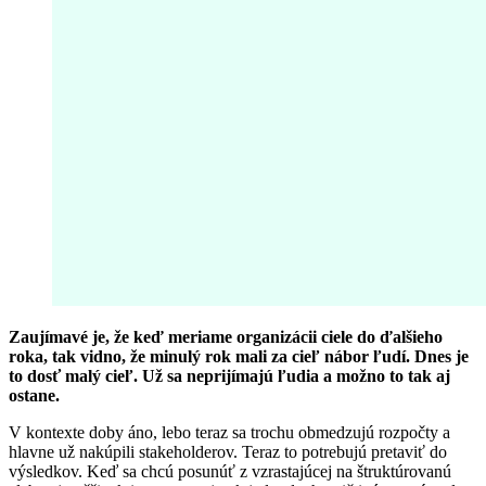
Zaujímavé je, že keď meriame organizácii ciele do ďalšieho
roka, tak vidno, že minulý rok mali za cieľ nábor ľudí. Dnes je
to dosť malý cieľ. Už sa neprijímajú ľudia a možno to tak aj
ostane.
V kontexte doby áno, lebo teraz sa trochu obmedzujú rozpočty a
hlavne už nakúpili stakeholderov. Teraz to potrebujú pretaviť do
výsledkov. Keď sa chcú posunúť z vzrastajúcej na štruktúrovanú