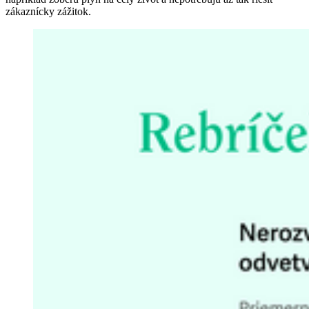
zákaznícky zážitok.