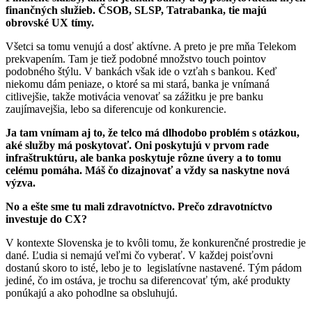
finančných služieb. ČSOB, SLSP, Tatrabanka, tie majú
obrovské UX tímy.
Všetci sa tomu venujú a dosť aktívne. A preto je pre mňa Telekom
prekvapením. Tam je tiež podobné množstvo touch pointov
podobného štýlu. V bankách však ide o vzťah s bankou. Keď
niekomu dám peniaze, o ktoré sa mi stará, banka je vnímaná
citlivejšie, takže motivácia venovať sa zážitku je pre banku
zaujímavejšia, lebo sa diferencuje od konkurencie.
Ja tam vnímam aj to, že telco má dlhodobo problém s otázkou,
aké služby má poskytovať. Oni poskytujú v prvom rade
infraštruktúru, ale banka poskytuje rôzne úvery a to tomu
celému pomáha. Máš čo dizajnovať a vždy sa naskytne nová
výzva.
No a ešte sme tu mali zdravotníctvo. Prečo zdravotníctvo
investuje do CX?
V kontexte Slovenska je to kvôli tomu, že konkurenčné prostredie je
dané. Ľudia si nemajú veľmi čo vyberať. V každej poisťovni
dostanú skoro to isté, lebo je to legislatívne nastavené. Tým pádom
jediné, čo im ostáva, je trochu sa diferencovať tým, aké produkty
ponúkajú a ako pohodlne sa obsluhujú.