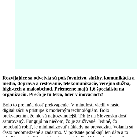
Rozvíjajúce sa odvetvia sú poisťovníctvo, služby, komunikácia a
médiá, doprava a cestovanie, telekomunikácie, verejná služba,
high-tech a maloobchod. Priemerne majú 1,6 špecialistu na
organizáciu. Prečo je tu telco, líder v inováciách?
Bolo to pre mňa dosť prekvapenie. V minulosti viedli v raste,
digitalizácii a prístupe k moderným technológiám. Bolo
prekvapením, že nie sú najrozvinutejší. Trh je na Slovensku dosť
saturovaný. Fungujú na niečom, čo je zaužívané. Jediné, čo
potrebujú robiť, je minimalizovať náklady na prevádzku. Volania sú
často neobmedzené a zadarmo. V podstate ponúkajú len dáta a to