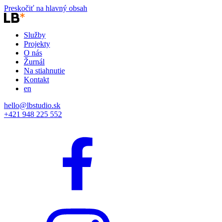
Preskočiť na hlavný obsah
Služby
Projekty
O nás
Žurnál
Na stiahnutie
Kontakt
en
hello@lbstudio.sk
+421 948 225 552