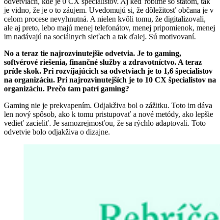
odvetviach, kde je 0 CX špecialistov. Aj keď robíme so štátom, tak
je vidno, že je o to záujem. Uvedomujú si, že dôležitosť občana je v
celom procese nevyhnutná. A nielen kvôli tomu, že digitalizovali,
ale aj preto, lebo majú menej telefonátov, menej pripomienok, menej
im nadávajú na sociálnych sieťach a tak ďalej. Sú motivovaní.
No a teraz tie najrozvinutejšie odvetvia. Je to gaming,
softvérové riešenia, finančné služby a zdravotníctvo. A teraz
príde skok. Pri rozvíjajúcich sa odvetviach je to 1,6 špecialistov
na organizáciu. Pri najrozvinutejších je to 10 CX špecialistov na
organizáciu. Prečo tam patrí gaming?
Gaming nie je prekvapením. Odjakživa bol o zážitku. Toto im dáva
len nový spôsob, ako k tomu pristupovať a nové metódy, ako lepšie
vedieť zacieliť. Je samozrejmosťou, že sa rýchlo adaptovali. Toto
odvetvie bolo odjakživa o dizajne.