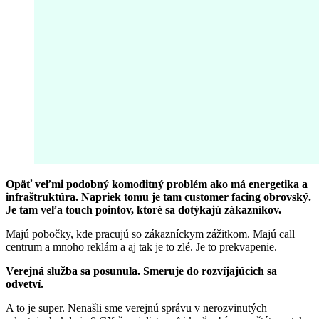
Opäť veľmi podobný komoditný problém ako má energetika a
infraštruktúra. Napriek tomu je tam customer facing obrovský.
Je tam veľa touch pointov, ktoré sa dotýkajú zákazníkov.
Majú pobočky, kde pracujú so zákazníckym zážitkom. Majú call
centrum a mnoho reklám a aj tak je to zlé. Je to prekvapenie.
Verejná služba sa posunula. Smeruje do rozvíjajúcich sa
odvetví.
A to je super. Nenašli sme verejnú správu v nerozvinutých