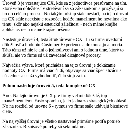
Úroveň 3 je vzrastajúce CX, kde sa z jednotlivca presúvame na tím,
ktoré vidia dôležitosť v stretávaní sa so zákazníkom a prizývajú si
ho do celého procesu. No takýto prístup stále nestačí, na tejto úrovni
na CX stále neexistuje rozpočet, keďže manažment ho nevníma ako
tému, skôr ako nejakú estetickú záležitosť - nech máme krajšie
aplikácie, nech máme krajšie riešenia.
Nasleduje úroveň 4, teda štruktúrované CX. Tu si firma uvedomí
dôležitosť a hodnotu Customer Experience a dokonca ju aj meria.
Táto téma už nie je ani o jednotlivcovi ani o jednom tíme, ktorý to
skúša, ale vo firme sú už zavedené dizajnové procesy.
Najväčšia výzva, ktorá prichádza na tejto úrovni je dokázanie
hodnoty CX. Firma má viac ľudí, objavuje sa viac špecializácii a
následne sa snaží vyhodnotiť, či to stojí za to.
Potom nasleduje úroveň 5, teda komplexné CX
Áno. Na tejto úrovni je CX pre firmy veľmi dôležité, top
manažment tému často spomína, je to jedna zo strategických oblastí.
No na rozdiel od úrovne 6 - rytmus vo firme stále udávajú biznisové
ciele.
Na najvyššej úrovni je všetko nastavené primárne podľa potrieb
zákazníka. Biznisové potreby sú sekundárne.