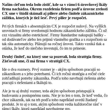
Naším cieľom teda bolo zistiť, kde sa v rámci 6-úrovňovej škály
firma nachádza. Okrem rozdelenia firiem podľa úrovne zrelosti
CX sme v štúdii skúmali aj piliere alebo činitele zákazníckeho
zážitku, ktorých je tiež šesť. Prvý pilier je rozpočet.
Pri tých firmách s absentujúcim CX je rozpočet nulový. Na vyšších
urovniach si firmy uvedomujú hodnotu zákazníckeho zážitku. Či už
cez vizualitu alebo estetickosť. Firmy štandardne nakupujú balíky -
od dodávateľov alebo len prijmú vlastného grafika a s rozpočtom sa
tak ráta automaticky. Plánujú na ročnej úrovni. Takto vzniká tlak a
otázka, že keď do niečoho investujú, čo im to prinesie.
Druhý činiteľ, na ktorý sme sa pozerali, bola stratégia firmy.
Zisťovali sme, či má firma v stratégii CX.
Ide o dva rozmery. Prvý rozmer je - akým spôsobom pracujú so
zákazníkom a s jeho potrebami. Či ich ročná stratégia a ročné ciele
zohľadňujú potreby zákazníka. Podľa toho navrhujú riešenia alebo
pracujú s riešeniami a škálujú to.
Ale je tu aj druhý rozmer, teda akým spôsobom pristupujú k
budovaniu a postupnému rastu. Nie je to len o tom, že keď vedia, čo
chce zákazník, tak na trh podľa toho napríklad uvedú žiadaný
produkt. Je to aj o tom, akým spôsobom vedia každoročne rásť v
rámci škály, ktorú napríklad navrhujeme my.