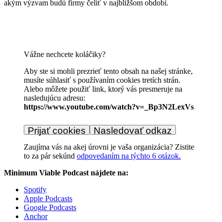
akým výzvam budú firmy čeliť v najbližšom období.
Vážne nechcete koláčiky?
Aby ste si mohli prezrieť tento obsah na našej stránke,
musíte súhlasiť s používaním cookies tretích strán.
Alebo môžete použiť link, ktorý vás presmeruje na
nasledujúcu adresu:
https://www.youtube.com/watch?v=_Bp3N2LexVs
Prijať cookies
Nasledovať odkaz
Zaujíma vás na akej úrovni je vaša organizácia? Zistite
to za pár sekúnd
odpovedaním na týchto 6 otázok.
Minimum Viable Podcast nájdete na:
Spotify
Apple Podcasts
Google Podcasts
Anchor