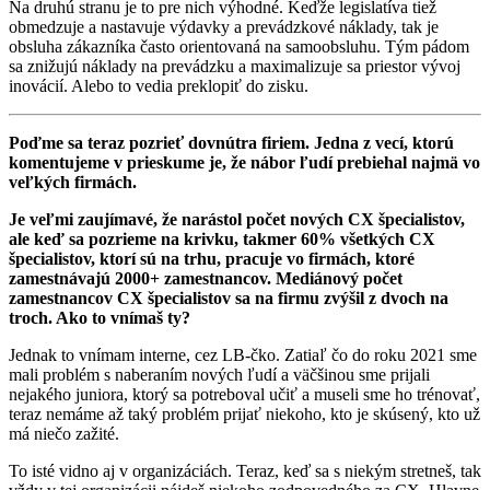
Na druhú stranu je to pre nich výhodné. Keďže legislatíva tiež
obmedzuje a nastavuje výdavky a prevádzkové náklady, tak je
obsluha zákazníka často orientovaná na samoobsluhu. Tým pádom
sa znižujú náklady na prevádzku a maximalizuje sa priestor vývoj
inovácií. Alebo to vedia preklopiť do zisku.
Poďme sa teraz pozrieť dovnútra firiem. Jedna z vecí, ktorú
komentujeme v prieskume je, že nábor ľudí prebiehal najmä vo
veľkých firmách.
Je veľmi zaujímavé, že narástol počet nových CX špecialistov,
ale keď sa pozrieme na krivku, takmer 60% všetkých CX
špecialistov, ktorí sú na trhu, pracuje vo firmách, ktoré
zamestnávajú 2000+ zamestnancov. Mediánový počet
zamestnancov CX špecialistov sa na firmu zvýšil z dvoch na
troch. Ako to vnímaš ty?
Jednak to vnímam interne, cez LB-čko. Zatiaľ čo do roku 2021 sme
mali problém s naberaním nových ľudí a väčšinou sme prijali
nejakého juniora, ktorý sa potreboval učiť a museli sme ho trénovať,
teraz nemáme až taký problém prijať niekoho, kto je skúsený, kto už
má niečo zažité.
To isté vidno aj v organizáciách. Teraz, keď sa s niekým stretneš, tak