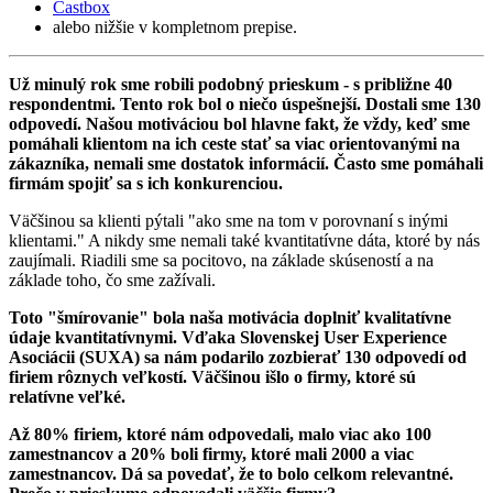
Castbox
alebo nižšie v kompletnom prepise.
Už minulý rok sme robili podobný prieskum - s približne 40
respondentmi. Tento rok bol o niečo úspešnejší. Dostali sme 130
odpovedí. Našou motiváciou bol hlavne fakt, že vždy, keď sme
pomáhali klientom na ich ceste stať sa viac orientovanými na
zákazníka, nemali sme dostatok informácií. Často sme pomáhali
firmám spojiť sa s ich konkurenciou.
Väčšinou sa klienti pýtali "ako sme na tom v porovnaní s inými
klientami." A nikdy sme nemali také kvantitatívne dáta, ktoré by nás
zaujímali. Riadili sme sa pocitovo, na základe skúseností a na
základe toho, čo sme zažívali.
Toto "šmírovanie" bola naša motivácia doplniť kvalitatívne
údaje kvantitatívnymi. Vďaka Slovenskej User Experience
Asociácii (SUXA) sa nám podarilo zozbierať 130 odpovedí od
firiem rôznych veľkostí. Väčšinou išlo o firmy, ktoré sú
relatívne veľké.
Až 80% firiem, ktoré nám odpovedali, malo viac ako 100
zamestnancov a 20% boli firmy, ktoré mali 2000 a viac
zamestnancov. Dá sa povedať, že to bolo celkom relevantné.