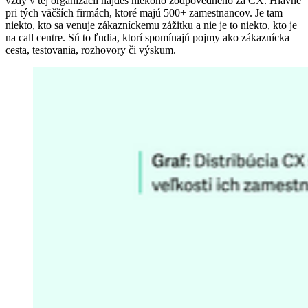
vždy v tej organizácii nájdeš niekoho zodpovedného za CX. Hlavne
pri tých väčších firmách, ktoré majú 500+ zamestnancov. Je tam
niekto, kto sa venuje zákazníckemu zážitku a nie je to niekto, kto je
na call centre. Sú to ľudia, ktorí spomínajú pojmy ako zákaznícka
cesta, testovania, rozhovory či výskum.