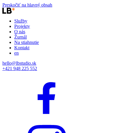
Preskočiť na hlavný obsah
Služby
Projekty
O nás
Žurnál
Na stiahnutie
Kontakt
en
hello@lbstudio.sk
+421 948 225 552