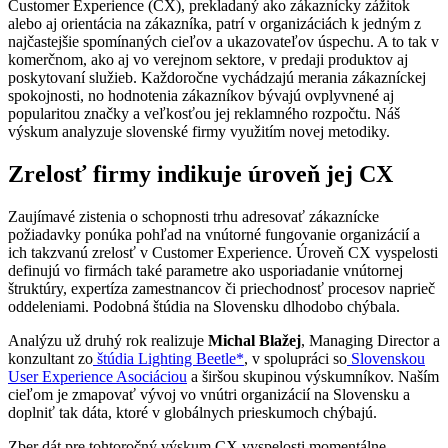
Customer Experience (CX), prekladaný ako zákaznícky zážitok
alebo aj orientácia na zákazníka, patrí v organizáciách k jedným z
najčastejšie spomínaných cieľov a ukazovateľov úspechu. A to tak v
komerčnom, ako aj vo verejnom sektore, v predaji produktov aj
poskytovaní služieb. Každoročne vychádzajú merania zákazníckej
spokojnosti, no hodnotenia zákazníkov bývajú ovplyvnené aj
popularitou značky a veľkosťou jej reklamného rozpočtu. Náš
výskum analyzuje slovenské firmy využitím novej metodiky.
Zrelosť firmy indikuje úroveň jej CX
Zaujímavé zistenia o schopnosti trhu adresovať zákaznícke
požiadavky ponúka pohľad na vnútorné fungovanie organizácií a
ich takzvanú zrelosť v Customer Experience. Úroveň CX vyspelosti
definujú vo firmách také parametre ako usporiadanie vnútornej
štruktúry, expertíza zamestnancov či priechodnosť procesov naprieč
oddeleniami. Podobná štúdia na Slovensku dlhodobo chýbala.
Analýzu už druhý rok realizuje
Michal Blažej
, Managing Director a
konzultant zo
štúdia Lighting Beetle*
, v spolupráci so
Slovenskou
User Experience Asociáciou
a širšou skupinou výskumníkov. Naším
cieľom je zmapovať vývoj vo vnútri organizácií na Slovensku a
doplniť tak dáta, ktoré v globálnych prieskumoch chýbajú.
Zber dát pre tohtoročný výskum CX vyspelosti momentálne