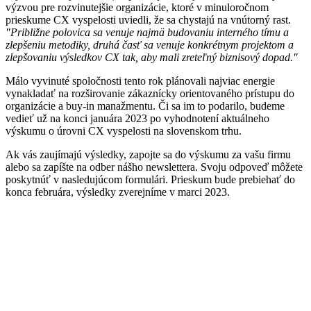
výzvou pre rozvinutejšie organizácie, ktoré v minuloročnom
prieskume CX vyspelosti uviedli, že sa chystajú na vnútorný rast.
"Približne polovica sa venuje najmä budovaniu interného tímu a
zlepšeniu metodiky, druhá časť sa venuje konkrétnym projektom a
zlepšovaniu výsledkov CX tak, aby mali zreteľný biznisový dopad."
Málo vyvinuté spoločnosti tento rok plánovali najviac energie
vynakladať na rozširovanie zákaznícky orientovaného prístupu do
organizácie a buy-in manažmentu. Či sa im to podarilo, budeme
vedieť už na konci januára 2023 po vyhodnotení aktuálneho
výskumu o úrovni CX vyspelosti na slovenskom trhu.
Ak vás zaujímajú výsledky, zapojte sa do výskumu za vašu firmu
alebo sa zapíšte na odber nášho newslettera. Svoju odpoveď môžete
poskytnúť v nasledujúcom formulári. Prieskum bude prebiehať do
konca februára, výsledky zverejníme v marci 2023.