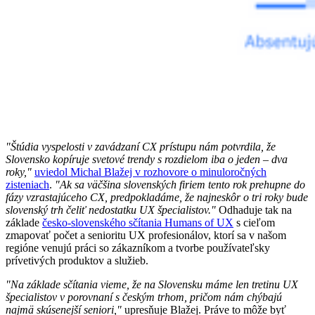
"Štúdia vyspelosti v zavádzaní CX prístupu nám potvrdila, že
Slovensko kopíruje svetové trendy s rozdielom iba o jeden – dva
roky,"
uviedol Michal Blažej v rozhovore o minuloročných
zisteniach
.
"Ak sa väčšina slovenských firiem tento rok prehupne do
fázy vzrastajúceho CX, predpokladáme, že najneskôr o tri roky bude
slovenský trh čeliť nedostatku UX špecialistov."
Odhaduje tak na
základe
česko-slovenského sčítania Humans of UX
s cieľom
zmapovať počet a senioritu UX profesionálov, ktorí sa v našom
regióne venujú práci so zákazníkom a tvorbe používateľsky
prívetivých produktov a služieb.
"Na základe sčítania vieme, že na Slovensku máme len tretinu UX
špecialistov v porovnaní s českým trhom, pričom nám chýbajú
najmä skúsenejší seniori,"
upresňuje Blažej. Práve to môže byť