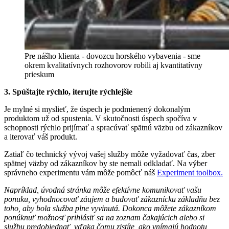
Pre nášho klienta - dovozcu horského vybavenia - sme
okrem kvalitatívnych rozhovorov robili aj kvantitatívny
prieskum
3. Spúštajte rýchlo, iterujte rýchlejšie
Je mylné si myslieť, že úspech je podmienený dokonalým
produktom už od spustenia. V skutočnosti úspech spočíva v
schopnosti rýchlo prijímať a spracúvať spätnú väzbu od zákazníkov
a iterovať váš produkt.
Zatiaľ čo technický vývoj vašej služby môže vyžadovať čas, zber
spätnej väzby od zákazníkov by ste nemali odkladať. Na výber
správneho experimentu vám môže pomôcť náš
Experiment toolbox.
Napríklad, úvodná stránka môže efektívne komunikovať vašu
ponuku, vyhodnocovať záujem a budovať zákaznícku základňu bez
toho, aby bola služba plne vyvinutá. Dokonca môžete zákazníkom
ponúknuť možnosť prihlásiť sa na zoznam čakajúcich alebo si
službu predobjednať, vďaka čomu zistíte, ako vnímajú hodnotu