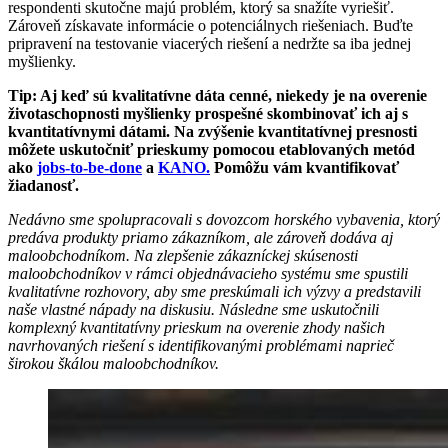
respondenti skutočne majú problém, ktorý sa snažíte vyriešiť.
Zároveň získavate informácie o potenciálnych riešeniach. Buďte
pripravení na testovanie viacerých riešení a nedržte sa iba jednej
myšlienky.
Tip: Aj keď sú kvalitatívne dáta cenné, niekedy je na overenie
životaschopnosti myšlienky prospešné skombinovať ich aj s
kvantitatívnymi dátami. Na zvýšenie kvantitatívnej presnosti
môžete uskutočniť prieskumy pomocou etablovaných metód
ako
jobs-to-be-done
a
KANO.
Pomôžu vám kvantifikovať
žiadanosť.
Nedávno sme spolupracovali s dovozcom horského vybavenia, ktorý
predáva produkty priamo zákazníkom, ale zároveň dodáva aj
maloobchodníkom. Na zlepšenie zákazníckej skúsenosti
maloobchodníkov v rámci objednávacieho systému sme spustili
kvalitatívne rozhovory, aby sme preskúmali ich výzvy a predstavili
naše vlastné nápady na diskusiu. Následne sme uskutočnili
komplexný kvantitatívny prieskum na overenie zhody našich
navrhovaných riešení s identifikovanými problémami naprieč
širokou škálou maloobchodníkov.