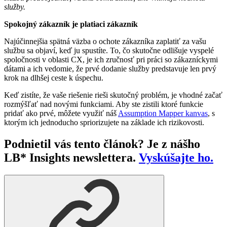
služby.
Spokojný zákazník je platiaci zákazník
Najúčinnejšia spätná väzba o ochote zákazníka zaplatiť za vašu
službu sa objaví, keď ju spustíte. To, čo skutočne odlišuje vyspelé
spoločnosti v oblasti CX, je ich zručnosť pri práci so zákazníckymi
dátami a ich vedomie, že prvé dodanie služby predstavuje len prvý
krok na dlhšej ceste k úspechu.
Keď zistíte, že vaše riešenie rieši skutočný problém, je vhodné začať
rozmýšľať nad novými funkciami. Aby ste zistili ktoré funkcie
pridať ako prvé, môžete využiť náš
Assumption Mapper kanvas
, s
ktorým ich jednoducho spriorizujete na základe ich rizikovosti.
Podnietil vás tento článok? Je z nášho
LB* Insights newslettera.
Vyskúšajte ho.