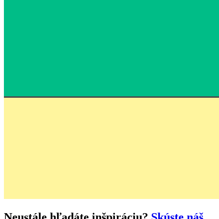
Neustále hľadáte inšpiráciu?
Skúste náš