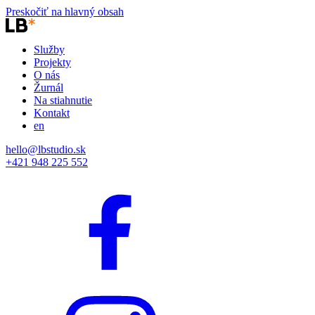
Preskočiť na hlavný obsah
Služby
Projekty
O nás
Žurnál
Na stiahnutie
Kontakt
en
hello@lbstudio.sk
+421 948 225 552