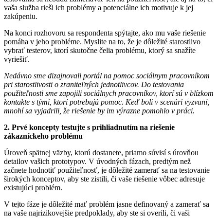
vaša služba rieši ich problémy a potenciálne ich motivuje k jej
zakúpeniu.
Na konci rozhovoru sa respondenta spýtajte, ako mu vaše riešenie
pomáha v jeho probléme. Myslite na to, že je dôležité starostlivo
vybrať testerov, ktorí skutočne čelia problému, ktorý sa snažíte
vyriešiť.
Nedávno sme dizajnovali portál na pomoc sociálnym pracovníkom
pri starostlivosti o zraniteľných jednotlivcov. Do testovania
použiteľnosti sme zapojili sociálnych pracovníkov, ktorí sú v blízkom
kontakte s tými, ktorí potrebujú pomoc. Keď boli v scenári vyzvaní,
mnohí sa vyjadrili, že riešenie by im výrazne pomohlo v práci.
2. Prvé koncepty testujte s prihliadnutím na riešenie
zákazníckeho problému
Úroveň spätnej väzby, ktorú dostanete, priamo súvisí s úrovňou
detailov vašich prototypov. V úvodných fázach, predtým než
začnete hodnotiť použiteľnosť, je dôležité zamerať sa na testovanie
širokých konceptov, aby ste zistili, či vaše riešenie vôbec adresuje
existujúci problém.
V tejto fáze je dôležité mať problém jasne definovaný a zamerať sa
na vaše najrizikovejšie predpoklady, aby ste si overili, či vaši