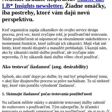
LB* Insights newsletter.
Žiadne omáčky,
iba postrehy, ktoré vám dajú novú
perspektívu.
Keď organizácia zapája zákazníkov do svojho service design
procesu, prvá vec, ktorú zvyčajne robí, je používateľské testovanie.
Štúdie použiteľnosti sú nápomocné na oboznámenie stakeholderov s
momentami frustrácie, ktoré zažívajú ich zákazníci. Majú však isté
limity, ktoré mnohí dizajnéri a manažéri prehliadajú. Ukazujú nám,
ako by zákazníci mohli službu používať, ale zvyčajne nám
nepovedia, či by zákazník danú službu vôbec chcel používať.
Ako testovať žiadanosť (ang. desirability)
Spôsob, ako zistiť dopyt po službe, by mal byť prispôsobený tomu,
v akej fáze dizajnového procesu sa práve nachádzate. Tu sú niektoré
tipy, ktoré vám pomôžu vyhodnotiť žiadanosť.
1. Skúmajte žiadanosť počas testovania použiteľnosti
Na začiatok môžete otázky o atraktivite testovanej služby zahrnúť
do rozhovorov s používateľmi. Tým zabezpečíte, že účastníci
testovania sa nebudú zameriavať len na použiteľnosť, ale aj na to, či