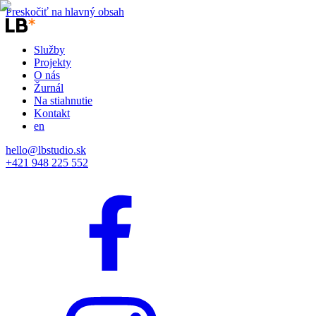
Preskočiť na hlavný obsah
Služby
Projekty
O nás
Žurnál
Na stiahnutie
Kontakt
en
hello@lbstudio.sk
+421 948 225 552