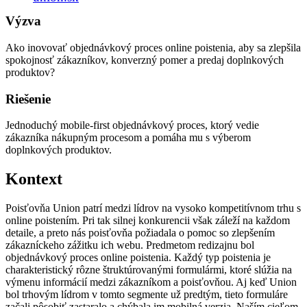
Výzva
Ako inovovať objednávkový proces online poistenia, aby sa zlepšila
spokojnosť zákazníkov, konverzný pomer a predaj doplnkových
produktov?
Riešenie
Jednoduchý mobile-first objednávkový proces, ktorý vedie
zákazníka nákupným procesom a pomáha mu s výberom
doplnkových produktov.
Kontext
Poisťovňa Union patrí medzi lídrov na vysoko kompetitívnom trhu s
online poistením. Pri tak silnej konkurencii však záleží na každom
detaile, a preto nás poisťovňa požiadala o pomoc so zlepšením
zákazníckeho zážitku ich webu. Predmetom redizajnu bol
objednávkový proces online poistenia. Každý typ poistenia je
charakteristický rôzne štruktúrovanými formulármi, ktoré slúžia na
výmenu informácií medzi zákazníkom a poisťovňou. Aj keď Union
bol trhovým lídrom v tomto segmente už predtým, tieto formuláre
začali pôsobiť zastaralo a chýbala im mobilná verzia. Naším cieľom