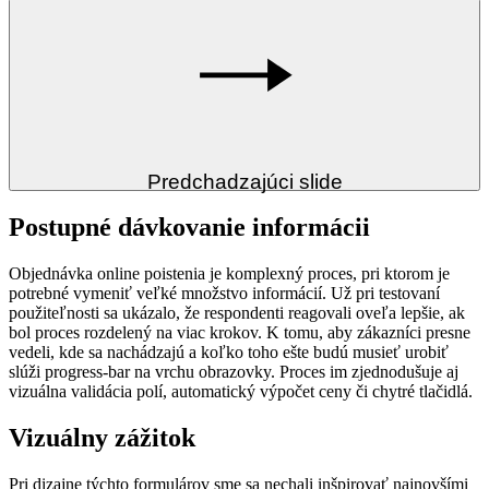
Predchadzajúci slide
Postupné dávkovanie informácii
Objednávka online poistenia je komplexný proces, pri ktorom je
potrebné vymeniť veľké množstvo informácií. Už pri testovaní
použiteľnosti sa ukázalo, že respondenti reagovali oveľa lepšie, ak
bol proces rozdelený na viac krokov. K tomu, aby zákazníci presne
vedeli, kde sa nachádzajú a koľko toho ešte budú musieť urobiť
slúži progress-bar na vrchu obrazovky. Proces im zjednodušuje aj
vizuálna validácia polí, automatický výpočet ceny či chytré tlačidlá.
Vizuálny zážitok
Pri dizajne týchto formulárov sme sa nechali inšpirovať najnovšími