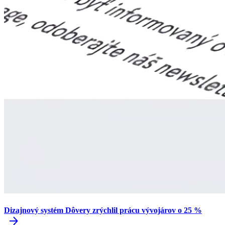
Dizajnový systém Dôvery zrýchlil prácu vývojárov o 25 %