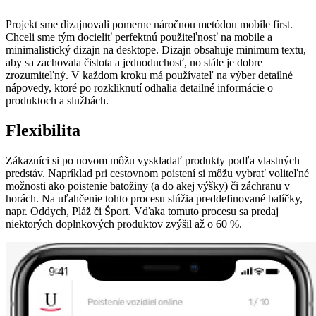
Projekt sme dizajnovali pomerne náročnou metódou mobile first.
Chceli sme tým docieliť perfektnú použiteľnosť na mobile a
minimalistický dizajn na desktope. Dizajn obsahuje minimum textu,
aby sa zachovala čistota a jednoduchosť, no stále je dobre
zrozumiteľný. V každom kroku má používateľ na výber detailné
nápovedy, ktoré po rozkliknutí odhalia detailné informácie o
produktoch a službách.
Flexibilita
Zákazníci si po novom môžu vyskladať produkty podľa vlastných
predstáv. Napríklad pri cestovnom poistení si môžu vybrať voliteľné
možnosti ako poistenie batožiny (a do akej výšky) či záchranu v
horách. Na uľahčenie tohto procesu slúžia preddefinované balíčky,
napr. Oddych, Pláž či Šport. Vďaka tomuto procesu sa predaj
niektorých doplnkových produktov zvýšil až o 60 %.