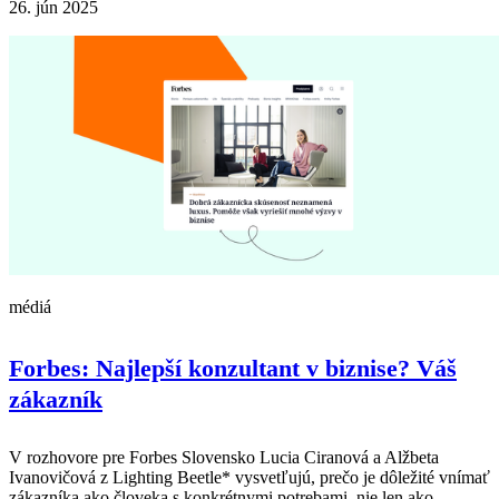
26. jún 2025
médiá
Forbes: Najlepší konzultant v biznise? Váš
zákazník
V rozhovore pre Forbes Slovensko Lucia Ciranová a Alžbeta
Ivanovičová z Lighting Beetle* vysvetľujú, prečo je dôležité vnímať
zákazníka ako človeka s konkrétnymi potrebami, nie len ako