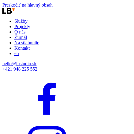
Preskočiť na hlavný obsah
Služby
Projekty
O nás
Žurnál
Na stiahnutie
Kontakt
en
hello@lbstudio.sk
+421 948 225 552